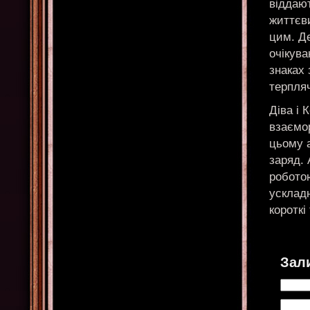
віддают
життєв
цим. Де
очікува
знаках 
терпля
Діва і 
взаємо
цьому 
заряд. 
робото
усклад
короткі
Зал