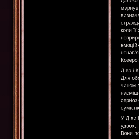
далеко
марнува
визнач
стражда
коли її
неприро
емоційн
ненав’я
Козерог
Діва і 
Для обо
чином в
насміш
серйоз
сумісні
У Діви 
удвох, 
Вони по