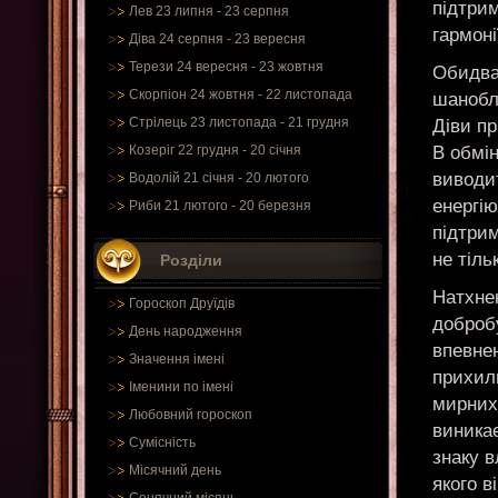
підтрим
Лев 23 липня - 23 серпня
гармоні
Діва 24 серпня - 23 вересня
Терези 24 вересня - 23 жовтня
Обидва 
Скорпіон 24 жовтня - 22 листопада
шанобл
Стрілець 23 листопада - 21 грудня
Діви пр
В обмін
Козеріг 22 грудня - 20 січня
виводит
Водолій 21 січня - 20 лютого
енергію
Риби 21 лютого - 20 березня
підтрим
не тіль
Розділи
Натхне
Гороскоп Друїдів
добробу
День народження
впевнен
Значення імені
прихил
Іменини по імені
мирних 
Любовний гороскоп
виника
Сумісність
знаку в
Місячний день
якого 