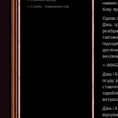
Сонячний місяць
навмисн
Сонник
-
Тлумачення снів
боку пр
Однак с
Діва, т
розібра
тактовн
підходя
досягне
вихован
<-IMAG
Діва і 
осуду р
ставля
заробле
витрач
Діва і 
відчува