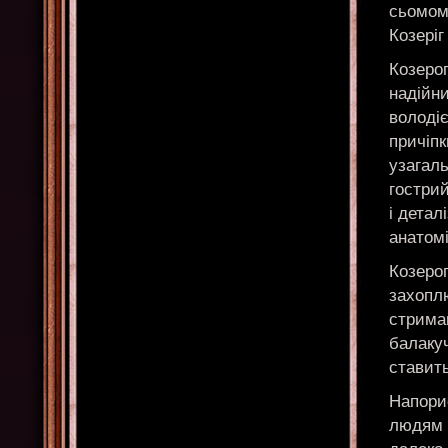
сьомом
Козеріг
Козеро
надійн
володі
причіпк
узагал
гостри
і детал
анатомі
Козерог
захоплю
стриман
балакуч
ставить
Напори
людям 