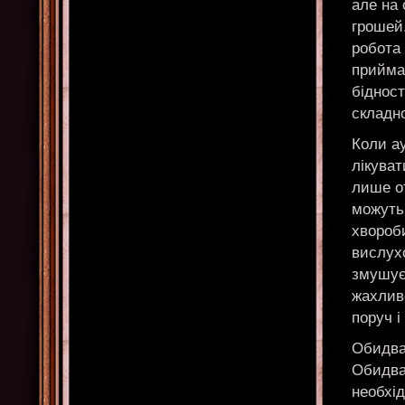
але на 
грошей.
робота 
приймаю
біднос
складно
Коли ау
лікуват
лише от
можуть 
хвороби
вислухо
змушує
жахливо
поруч і
Обидва
Обидва
необхід