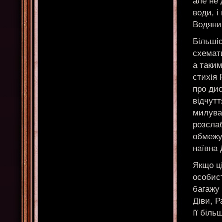
але не 
води, і
Водяни
Більші
схемат
а таки
стихія 
про дис
відчутт
милува
розслаб
обмежу
наївна 
Якщо ц
особист
багажу 
Діви, Р
її біль