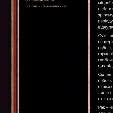
Сонячний місяць
міцної 
Сонник
-
Тлумачення снів
набагат
зрілому
періоду
відчула
Сумісні
на жер
собою,
гармоні
глибоки
цих від
Складно
собою.
схожих
лише с
втекти 
Рак – н