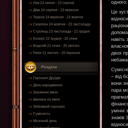
одного.
Лев 23 липня - 23 серпня
Діва 24 серпня - 23 вересня
Це зуст
Терези 24 вересня - 23 жовтня
відноси
Скорпіон 24 жовтня - 22 листопада
раціона
Стрілець 23 листопада - 21 грудня
допомаг
навіть 
Козеріг 22 грудня - 20 січня
власно
Водолій 21 січня - 20 лютого
двох п
Риби 21 лютого - 20 березня
небажа
Розділи
Сумісні
– від б
Гороскоп Друїдів
вони зн
День народження
пара мо
Значення імені
прагмат
Іменини по імені
фінансо
Любовний гороскоп
умінні 
Сумісність
знаків 
Місячний день
віднос