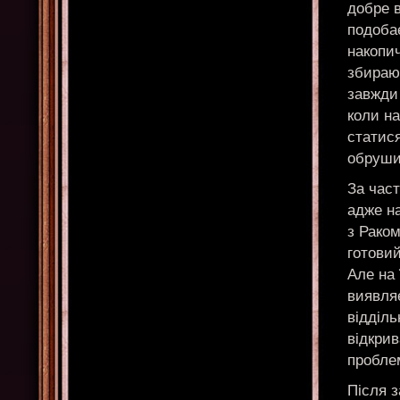
добре в
подоба
накопи
збирают
завжди
коли на
статис
обруши
За час
адже н
з Раком
готовий
Але на
виявля
відділь
відкрив
пробле
Після з