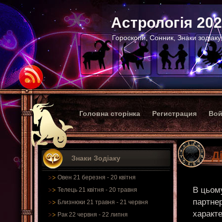
Астрологія 20
Гороскопи, Сонник, Знаки зодіаку
Головна сторінка
Регистрация
Вой
Д
Знаки Зодіаку
Овен 21 березня - 20 квітня
В цьому
Телець 21 квітня - 20 травня
партнер
Близнюки 21 травня - 21 червня
характ
Рак 22 червня - 22 липня