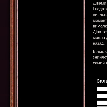
Дівами 
і надат
висловл
момент
вимолю
Діва т
можна д
назад.
Більшіс
зникают
самий 
Зал