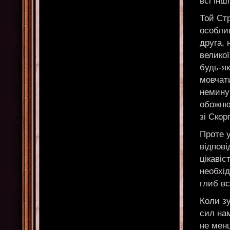
всі інш
Той Стр
особлив
друга, 
великої
будь-як
мовчати
неминуч
обожню
зі Скор
Проте у
відпові
цікавіс
необхід
глиб вс
Коли зу
сил нам
не мен