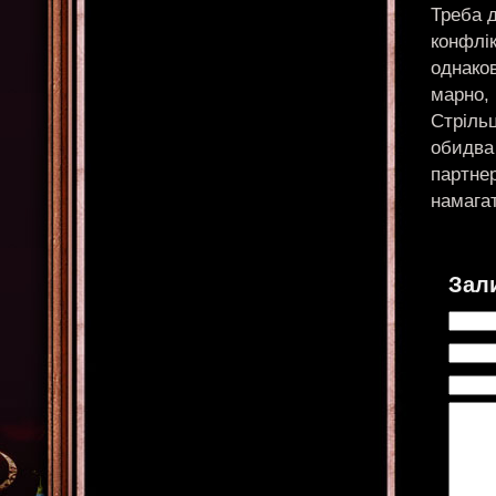
Треба д
конфлік
однаков
марно,
Стрільц
обидва
партнер
намага
Зал