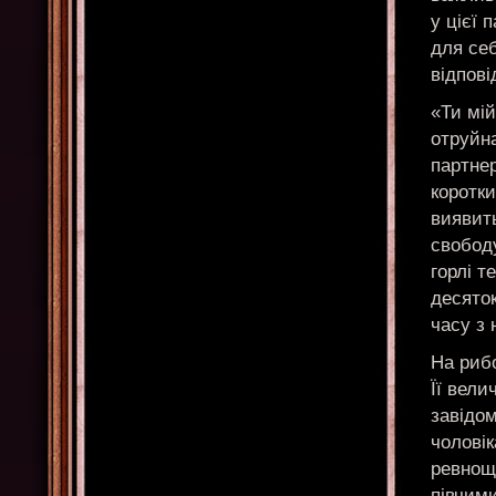
у цієї 
для себ
відпов
«Ти мій
отруйна
партне
коротки
виявить
свобод
горлі т
десяток
часу з
На рибо
Її вели
завідом
чоловік
ревнощі
півчими