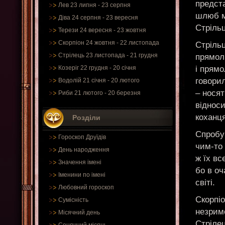
предст
Лев 23 липня - 23 серпня
шлюб м
Діва 24 серпня - 23 вересня
Стрільц
Терези 24 вересня - 23 жовтня
Скорпіон 24 жовтня - 22 листопада
Стрільц
Стрілець 23 листопада - 21 грудня
прямолі
і прямо
Козеріг 22 грудня - 20 січня
говорил
Водолій 21 січня - 20 лютого
– носят
Риби 21 лютого - 20 березня
відноси
коханц
Розділи
Спробу
Гороскоп Друїдів
чим-то 
День народження
ж їх вс
Значення імені
бо в оч
Іменини по імені
світі.
Любовний гороскоп
Скорпіо
Сумісність
незримо
Місячний день
Стрілец