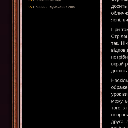
Сонячний місяць
досить
Сонник
-
Тлумачення снів
обличчя
ясні, в
При та
Стріле
так. Ні
відпові
потрібн
вкрай р
досить 
Наскіл
ображе
урок ви
можуть
того, х
непрон
друга, 