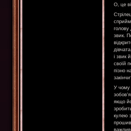
О, це в
Стрілец
сприйма
голову 
звик. 
відкрит
дівчата
і звик 
своїй п
пізно н
закінчи
У чому 
зобов’я
якщо йо
зробить
кулею з
прошива
важливи