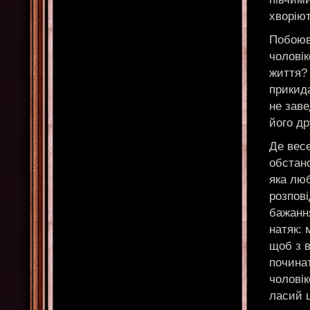
хворіют
Побоюв
чоловік
життя? 
прикид
не заве
його др
Де вес
обстан
яка лю
розпові
бажанн
натяк: 
щоб з в
починат
чолові
ласий 