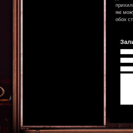
прихиль
які мож
обох ст
Зал