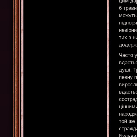
цим да
6 травн
можуть
підпор
невірни
тих з н
додержа
Часто у
вдаєтьс
душі. 
певну п
виросл
вдаєтьс
состра
цінним
народж
той же
стражда
Будучи