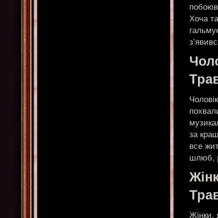
побоюва
Хоча т
гальмує
з’явивс
Чол
Тра
Чоловік
похвал
музикал
за кращ
все жит
шлюб, 
Жін
Тра
Жінки, 