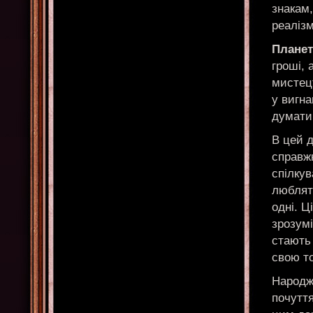
знакам,
реаліз
Планет
гроші, 
мистецт
у вигна
думати 
В цей д
справжн
спілкув
люблят
одні. Ц
зрозумі
стають 
свою то
Народж
почуття