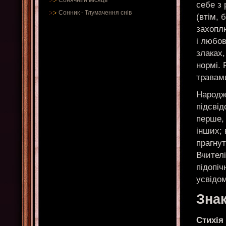
Сонячний місяць
себе з 
Сонник
-
Тлумачення снів
(втім, 
захопл
і любов
злаках
нормі.
травам
Народже
підсвід
перше,
інших; 
прагнут
Вчителі
підопіч
усвідо
Знак
Стихія