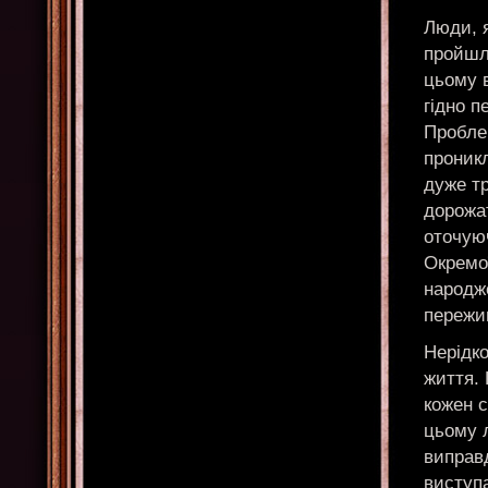
Люди, я
пройшли
цьому 
гідно п
Пробле
проникл
дуже т
дорожа
оточуюч
Окремої
народже
пережи
Нерідк
життя. 
кожен с
цьому л
виправд
виступ