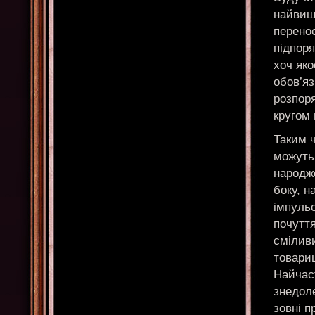
найвищ
перено
підпор
хоч як
обов’я
розпор
кругом 
Таким 
можуть 
народже
боку, н
імпуль
почутт
смілив
товари
Найчаст
знедол
зовні п