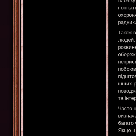
їх очік
і опіка
охороня
радник
Також в
людей, 
розвине
обереж
неприєм
побоюв
підшто
інших р
поводж
та інте
Часто ц
визнача
багато 
Якщо ц