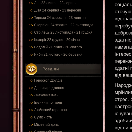
Лев 23 липня - 23 серпня
соціаль
Діва 24 серпня - 23 вересня
оточуюч
Терези 24 вересня - 23 жовтня
відігр
перебув
Скорпіон 24 жовтня - 22 листопада
доброз
Стрілець 23 листопада - 21 грудня
здатніс
Козеріг 22 грудня - 20 січня
намагає
Водолій 21 січня - 20 лютого
інтере
Риби 21 лютого - 20 березня
перекон
здатні 
Розділи
від ваш
Гороскоп Друїдів
Народж
День народження
мрійлив
Значення імені
стрес. 
Іменини по імені
настрою
Любовний гороскоп
існуван
Сумісність
здобич
Місячний день
від низ