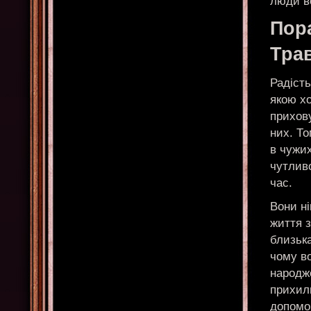
люди в
Пор
Тра
Радість
якою хо
прихову
них. То
в чужих
чутлив
час.
Вони ні
життя 
близька
чому в
народж
прихиль
допомог