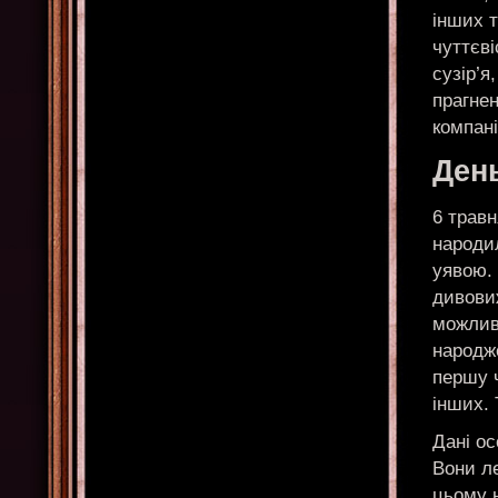
інших т
чуттєві
сузір’я
прагне
компані
Ден
6 травн
народил
уявою.
дивовиж
можливі
народже
першу 
інших. 
Дані ос
Вони ле
цьому н