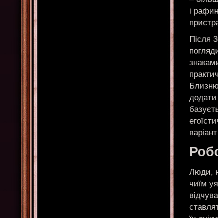
і рафи
пристр
Після 3
погляди
знакам
практич
Близню
додати 
базуєть
егоїсти
варіант
Робо
Люди, н
чиїм уя
відчува
ставля