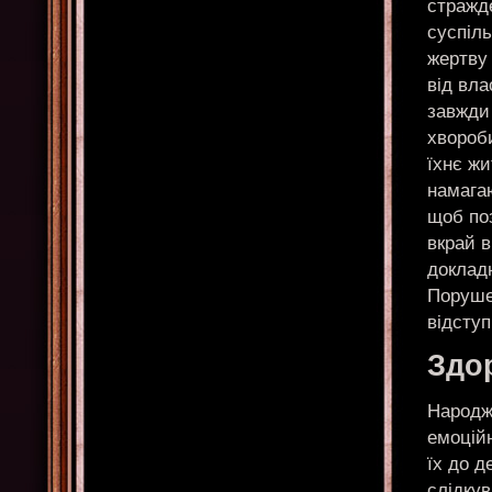
стражд
суспіль
жертву
від вла
завжди 
хвороби
їхнє жи
намага
щоб по
вкрай в
докладн
Поруше
відступ
Здо
Народже
емоцій
їх до д
слідкув