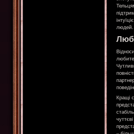
Тельцям
підтри
інтуїц
людей.
Любо
Відноси
любите
Чутливи
повніст
партнер
поведін
Кращі 
предста
стабіль
чуттєві
предст
– біль