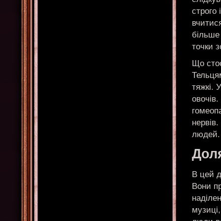
строго 
вчитися
більше
точки з
Що сто
Тельцям
тяжкі. 
овочів.
гомеопа
нервів.
людей.
Доля
В цей д
Вони п
наділе
музиці,