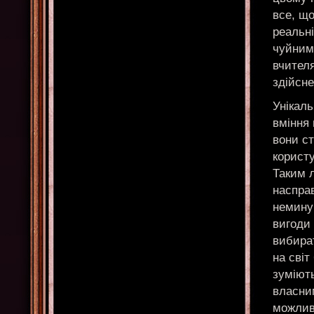
все, що
реальні
чуйним
вчителя
здійсн
Унікаль
вміння
вони с
користу
Таким 
наспра
немину
вигоди
вибират
на світ
зуміют
власни
можлив