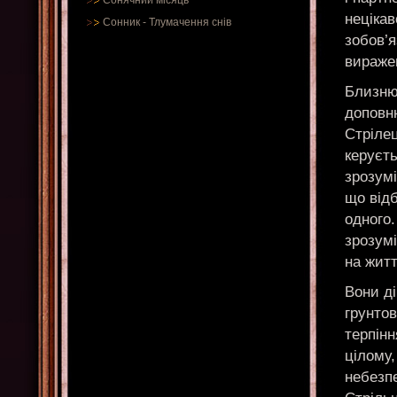
Сонячний місяць
нецікав
Сонник
-
Тлумачення снів
зобов’я
вираже
Близню
доповню
Стріле
керуєт
зрозумі
що від
одного.
зрозумі
на житт
Вони ді
грунтов
терпінн
цілому
небезп