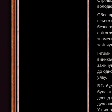
Стрільц
володіє
Обоє пр
всього 
безпере
світогл
знаменн
закінч
Інтимні
виника
закінч
до одно
уяву.
В їх бу
бувають
досвід 
духовно
У них р