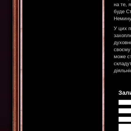
на те, 
буде Ст
Немину
У цих 
захопл
духовно
своєму
може ст
складу
діяльн
Зал