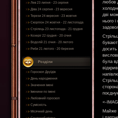
любов 
Лев 23 липня - 23 серпня
холодно
Діва 24 серпня - 23 вересня
дві мо
Терези 24 вересня - 23 жовтня
нього і
Скорпіон 24 жовтня - 22 листопада
задово
Стрілець 23 листопада - 21 грудня
Стріль
Козеріг 22 грудня - 20 січня
бувают
Водолій 21 січня - 20 лютого
досить 
Риби 21 лютого - 20 березня
вислови
була вд
Розділи
відкрив
Гороскоп Друїдів
напівл
День народження
Стріль
Значення імені
сторона
Іменини по імені
поєднує
Любовний гороскоп
<-IMAG
Сумісність
Майже і
Місячний день
і партн