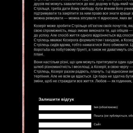
друзів які можуть завалитися до вас додому в будь-який ча
Стрільця, треба дати йому свободу, бути вічним його учнем
підтримувати та закріпити за ним право все знати краще з
можна ревнувати — можна зіпсувати ті відносини, яких ви 
Козеріг може зробити Стрільця об’єктом своїх почуттів, я
свою спроможність, якщо зможе виконати те, що обіцяв —
до успіху. Але спосіб життя одного відрізняється від спосо
Стрілець вважає Козерога формалістом і занудою, а Козер
Стрілець сидів вдома, тобто намагатися його обмежити. 
боротьба на побутовому ґрунті, а також не даватимуть сп
плані.
Вони настільки різні, що цим можуть притягувати один одн
шлюб різноманітність і веселощі, а Козеріг, в свою чергу — 
Стрілець, Козеріг разом радіють, плачуть. І ці відносини в
терпіння. Але не всім це вдається. Ця пара не здатна бути
зміни, щоб не страждати все життя. Любов — як годинник,
Залишити відгук
Імя (обов'язково)
Пошта (не публікується, об
Сайт