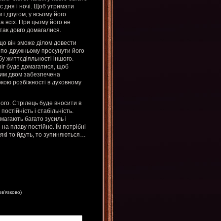
с дня і ночі. Щоб утримати
 і другом, у всьому його
а всіх. При цьому його не
так довго домагалися.
кщо він зможе ділом довести
 по-дружньому просунути його
бу життєдіяльності іншого.
іг буде домагатися, щоб
Цим двом забезпечена
окою розбіжності в духовному
ого. Стрілець буде вносити в
постійність і стабільність.
имагають багато зусиль і
 на плаву постійно. Їм потрібні
 які то йдуть, то зупиняються…
ов'язково)