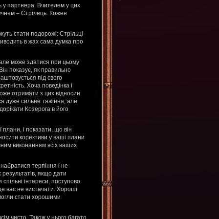
ь у партнера. Вчителем у цих
учнем – Стрілець. Кожен
жуть стати подорожі: Стрільці
приводить в жах сама думка про
, але може здатися при цьому
Він показує, як правильно
лаштовується під свого
ретність. Хоча поведінка і
може отримати з цих відносин
ся дуже сильне тяжіння, але
дорікати Козерога в його
 плани, і показати, що він
носити корективи у ваші плани
точним виконанням всіх ваших
 набратися терпіння і не
 результатів, якщо дати
спільні інтереси, поступово
де вас не вистачати. Хороші
змогли стати хорошими
сім чисто. Також у нього багато