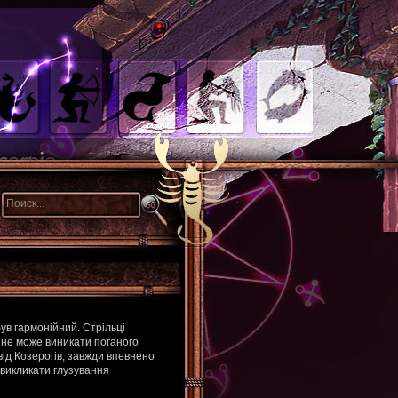
був гармонійний. Стрільці
х не може виникати поганого
від Козерогів, завжди впевнено
і викликати глузування