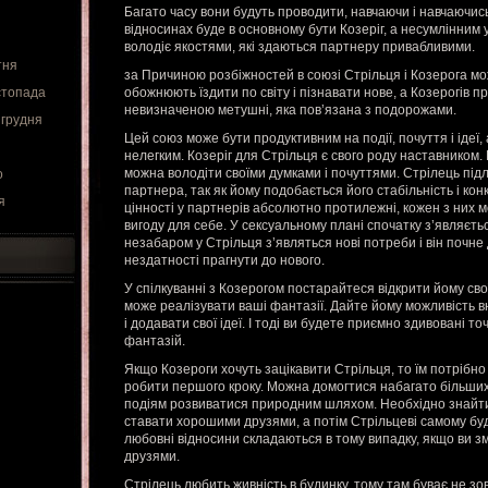
Багато часу вони будуть проводити, навчаючи і навчаючис
відносинах буде в основному бути Козеріг, а несумлінним 
володіє якостями, які здаються партнеру привабливими.
тня
за Причиною розбіжностей в союзі Стрільця і Козерога мо
стопада
обожнюють їздити по світу і пізнавати нове, а Козерогів 
невизначеною метушні, яка пов’язана з подорожами.
 грудня
Цей союз може бути продуктивним на події, почуття і ідеї
нелегким. Козеріг для Стрільця є свого роду наставником. 
можна володіти своїми думками і почуттями. Стрілець під
о
партнера, так як йому подобається його стабільність і конк
я
цінності у партнерів абсолютно протилежні, кожен з них 
вигоду для себе. У сексуальному плані спочатку з’являєть
незабаром у Стрільця з’являться нові потреби і він почне 
нездатності прагнути до нового.
У спілкуванні з Козерогом постарайтеся відкрити йому свої
може реалізувати ваші фантазії. Дайте йому можливість в
і додавати свої ідеї. І тоді ви будете приємно здивовані 
фантазій.
Якщо Козероги хочуть зацікавити Стрільця, то їм потрібно
робити першого кроку. Можна домогтися набагато більших
подіям розвиватися природним шляхом. Необхідно знайти 
ставати хорошими друзями, а потім Стрільцеві самому бу
любовні відносини складаються в тому випадку, якщо ви 
друзями.
Стрілець любить живність в будинку, тому там буває не зов