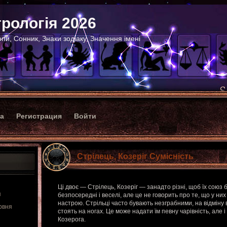
рологія 2026
пи, Сонник, Знаки зодіаку, Значення імені
ка
Регистрация
Войти
Стрілець, Козеріг Сумісність
Ці двоє — Стрілець, Козеріг — занадто різні, щоб їх союз 
я
безпосередні і веселі, але це не говорить про те, що у ни
настрою. Стрільці часто бувають незграбними, на відміну 
рвня
стоять на ногах. Це може надати їм певну чарівність, але 
Козерога.