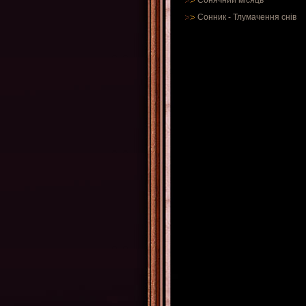
Сонячний місяць
Сонник
-
Тлумачення снів