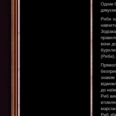
Однак 
дякуєм
Риби з
навчити
Зодіак
правило
вони д
бурхлив
(Риби).
Прямолі
безпри
знаком 
відмовл
до наїв
Риб вис
втомле
марсіан
Риб збе