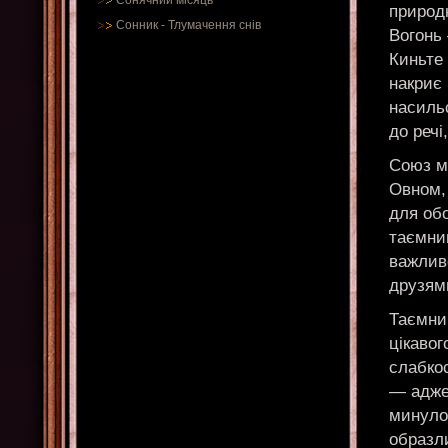
Сонячний місяць
природн
Сонник
-
Тлумачення снів
Вогонь
Киньте 
накриє 
насиль
до речі
Союз м
Овном,
для обо
таємни
важлив
друзям
Таємнич
цікавог
слабкос
— адже
минулог
образли