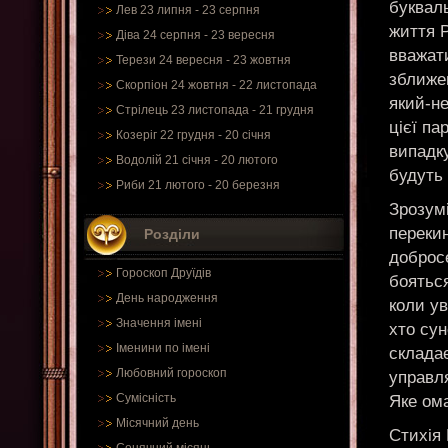
буквал
Лев 23 липня - 23 серпня
життя Р
Діва 24 серпня - 23 вересня
вважати
Терези 24 вересня - 23 жовтня
зближе
Скорпіон 24 жовтня - 22 листопада
який-не
Стрілець 23 листопада - 21 грудня
цієї па
Козеріг 22 грудня - 20 січня
випадку
Водолій 21 січня - 20 лютого
будуть 
Риби 21 лютого - 20 березня
Зрозумі
перекин
Розділи
доброс
Гороскоп Друїдів
бояться
День народження
коли у
Значення імені
хто сун
Іменини по імені
склада
Любовний гороскоп
управля
Сумісність
Яке ом
Місячний день
Стихія