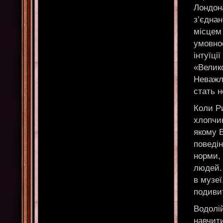
Лондона
з’єднан
місцем
умовно
інтуїці
«Велик
Неважли
стать н
Коли Р
хлопчик
якому В
поведін
норми, 
людей. 
в музеї
подиви
Водолій
навчити