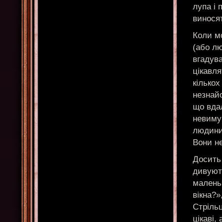
лупа і 
винося
Коли м
(або лю
вгадува
цікавля
кількох
незнай
що вда
невимуш
людини
Вони не
Досить 
дивуют
маленьк
вікна?»
Стрільц
цікаві,