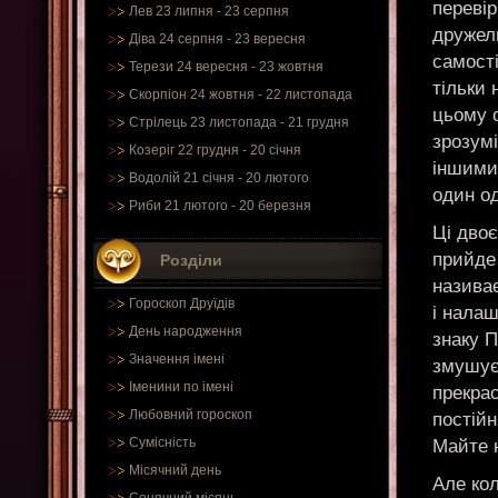
перевір
Лев 23 липня - 23 серпня
дружелю
Діва 24 серпня - 23 вересня
самості
Терези 24 вересня - 23 жовтня
тільки 
Скорпіон 24 жовтня - 22 листопада
цьому 
Стрілець 23 листопада - 21 грудня
зрозум
Козеріг 22 грудня - 20 січня
іншими
Водолій 21 січня - 20 лютого
один од
Риби 21 лютого - 20 березня
Ці двоє
прийде 
Розділи
називає
Гороскоп Друїдів
і налаш
День народження
знаку 
Значення імені
змушує 
Іменини по імені
прекрас
Любовний гороскоп
постійн
Сумісність
Майте н
Місячний день
Але кол