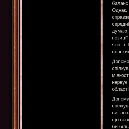
баланс 
Однак, 
справж
середні
думаю, 
позиції
якості.
властив
Допомаг
спілкув
м’якост
нервує 
області
Допомаг
спілку
вислов
що вони
би біль