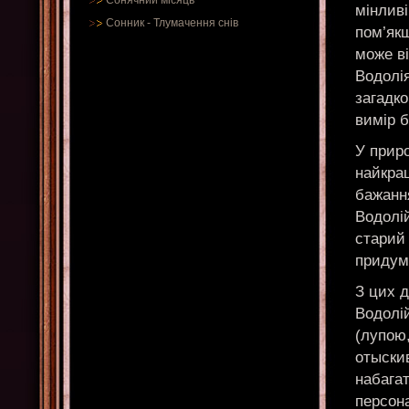
Сонячний місяць
мінливі
Сонник
-
Тлумачення снів
пом’якш
може ві
Водолія
загадк
вимір б
У прир
найкра
бажання
Водолій
старий 
придума
З цих 
Водолі
(лупою,
отыскив
набагат
персона