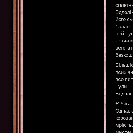
сплетн
Водолій
його су
баланс,
цей сус
коли-не
вегета
безкошт
Більшіс
психічн
все пит
були б
Водолії
Є багат
Однак є
керован
мріють
мистецт