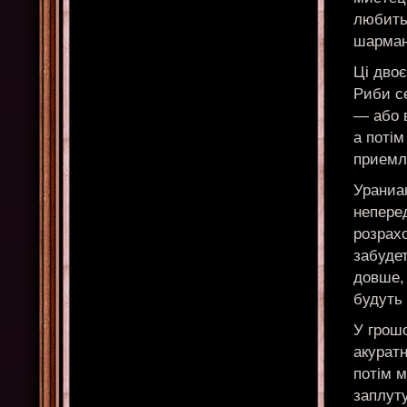
любить 
шарманк
Ці двоє
Риби се
— або 
а потім
приемл
Ураниа
непере
розрахо
забуде
довше, 
будуть 
У грош
акурат
потім 
заплут