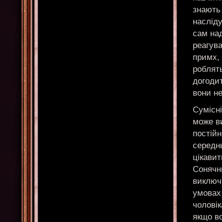
знають 
насліду
сам на
реагува
примх, 
роблять
догодит
вони не
Сумісн
може ви
постій
середнь
цікавит
Сонячни
виключи
умовах 
чоловік
якщо во