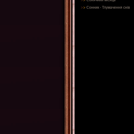
Сонячний місяць
Сонник
-
Тлумачення снів