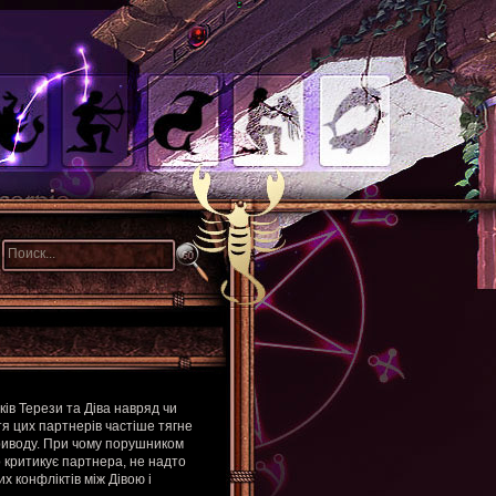
ків Терези та Діва навряд чи
тя цих партнерів частіше тягне
риводу. При чому порушником
о критикує партнера, не надто
 конфліктів між Дівою і