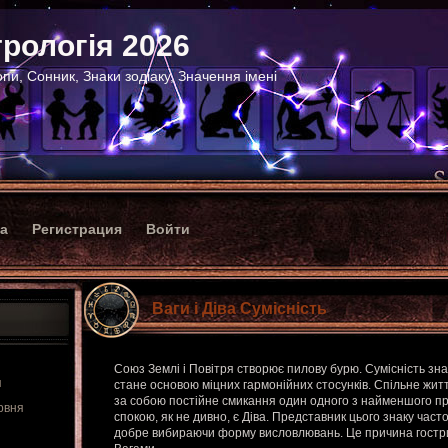
рологія 2026
пи, Сонник, Знаки зодіаку, Значення імені
ка
Регистрация
Войти
Ваги і Діва Сумісність
Союз Землі і Повітря створює пилову бурю. Сумісність зна
я
стане основою міцних гармонійних стосунків. Спільне жит
за собою постійне смикання один одного з найменшого п
рвня
спокою, як не дивно, є Діва. Представник цього знаку част
добре вибираючи форму висловлювань. Це причина гострих