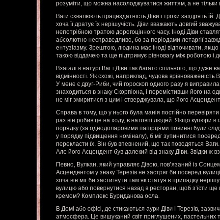
розуміти, що можна насолоджуватися життям, а не тільки в
Ваги схвалюють працездатність Діви і трохи заздрять їй. Ді
хоча її дратує їх нерішучість. Діви вважають довгий зважув
непотрібною тратою дорогоцінного часу. Іноді Діви ставлят
абсолютно несправедливо, бо за періодами летаргії завжди
ентузіазму. Зрештою, людина має іноді відпочивати, якщо 
такою віддачею та ще підтримує рівновагу між роботою і д
Взагалі в натурі Ваг і Діви так багато спільного, що дуже 
відмінності. Як схожі, наприклад, чудова врівноваженість В
У мене є друг-Риби, чий гороскоп одного разу я виправил
знаходиться в знаку Скорпіона, і перемістивши його на од
не міг змиритися з цим і стверджувала, що його Асцендент
Справа в тому, що у нього була манія постійно перевіряти
раз він робив це на ходу, в натовпі людей. Якщо купюри в 
порядку (за однодоларовими папірцями повинні були слідув
у порядку підвищення номіналу), б міг зупинитися посере
перекласти їх. Він був впевнений, що так поводяться Ваги
Але його Асцендент був далекий від знаку Діви. Звідки ж 
Певно, Вулкан, який управляє Дівою, пов’язаний із Сонце
Асцендентом у знаку Терезів не застряг би посеред вулиц
хоча він міг би застигнути там як статуя в припадку нері
вулицю або повернутися назад в ресторан, щоб з’їсти ще
кремом? Комплекс Буриданова осла.
В Домі або офісі, де стикаються аури Діви і Терезів, зазв
атмосфера. Це вишуканий світ приглушених, пастельних то