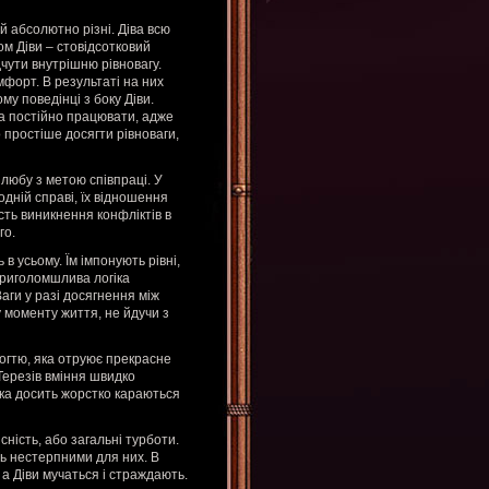
й абсолютно різні. Діва всю
ом Діви – стовідсотковий
ідчути внутрішню рівновагу.
мфорт. В результаті на них
му поведінці з боку Діви.
та постійно працювати, адже
 простіше досягти рівноваги,
шлюбу з метою співпраці. У
одній справі, їх відношення
ть виникнення конфліктів в
го.
в усьому. Їм імпонують рівні,
приголомшлива логіка
аги у разі досягнення між
 моменту життя, не йдучи з
дьогтю, яка отруює прекрасне
 Терезів вміння швидко
ака досить жорстко караються
ність, або загальні турботи.
ть нестерпними для них. В
а Діви мучаться і страждають.