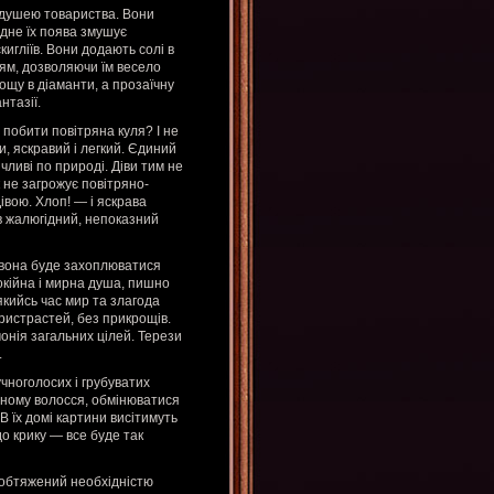
 душею товариства. Вони
Одне їх поява змушує
игліїв. Вони додають солі в
ям, дозволяючи їм весело
ощу в діаманти, а прозаїчну
нтазії.
 побити повітряна куля? І не
и, яскравий і легкий. Єдиний
чливі по природі. Діви тим не
 не загрожує повітряно-
івою. Хлоп! — і яскрава
в жалюгідний, непоказний
о вона буде захоплюватися
покійна і мирна душа, пишно
якийсь час мир та злагода
пристрастей, без прикрощів.
онія загальних цілей. Терези
.
чноголосих і грубуватих
дному волосся, обмінюватися
 їх домі картини висітимуть
о крику — все буде так
 обтяжений необхідністю