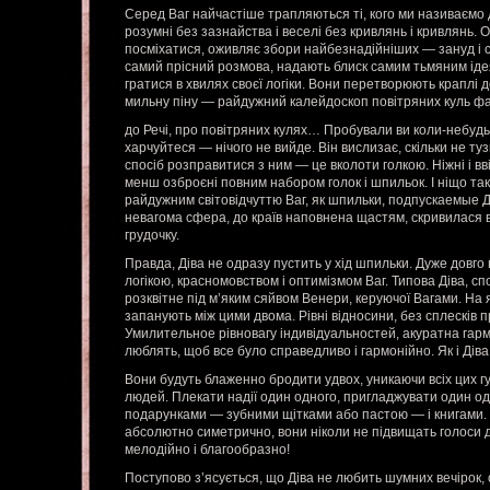
Серед Ваг найчастіше трапляються ті, кого ми називаємо
розумні без зазнайства і веселі без кривлянь і кривлянь. 
посміхатися, оживляє збори найбезнадійніших — зануд і ск
самий прісний розмова, надають блиск самим тьмяним іде
гратися в хвилях своєї логіки. Вони перетворюють краплі д
мильну піну — райдужний калейдоскоп повітряних куль фа
до Речі, про повітряних кулях… Пробували ви коли-небудь
харчуйтеся — нічого не вийде. Він вислизає, скільки не туз
спосіб розправитися з ним — це вколоти голкою. Ніжні і вві
менш озброєні повним набором голок і шпильок. І ніщо так
райдужним світовідчуттю Ваг, як шпильки, подпускаемые Д
невагома сфера, до країв наповнена щастям, скривилася 
грудочку.
Правда, Діва не одразу пустить у хід шпильки. Дуже довг
логікою, красномовством і оптимізмом Ваг. Типова Діва, с
розквітне під м’яким сяйвом Венери, керуючої Вагами. На 
запанують між цими двома. Рівні відносини, без сплесків 
Умилительное рівновагу індивідуальностей, акуратна гарм
люблять, щоб все було справедливо і гармонійно. Як і Діва
Вони будуть блаженно бродити удвох, уникаючи всіх цих гу
людей. Плекати надії один одного, пригладжувати один о
подарунками — зубними щітками або пастою — і книгами. В
абсолютно симетрично, вони ніколи не підвищать голоси д
мелодійно і благообразно!
Поступово з’ясується, що Діва не любить шумних вечірок,