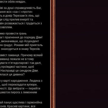
ести облік невдач.
ві за душі справедливість Ваг,
ання всіх «за» і «проти»
ь в докір Терезам їх лінь, що
 слід прилив енергії та
він розважається і трудиться з
озвіллям.
важко провести грань
аг і прагнення до порядку Діви!
а, визначивши, що Асцендент
ин градус. Роками мій приятель
 знаходиться в знаку Терезів.
 вміст гаманця. Причому всякий
гаманці лежали не в тому
ати п’ятидоларові і так далі,
д проїжджої частини, щоб
. Насправді це синдром Діви.
взялася ця дивина?
м у карті народження. Людина з
і, щоб перекладати купюри,
шучості. Що вибрати — перейти
 шматок пирога з лимонним
ичай панує щаслива і гармонійна
нів. Красиві картини, все