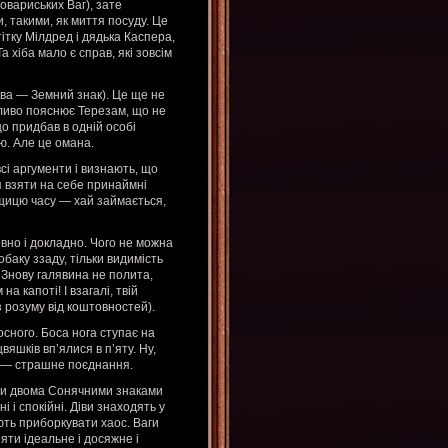
товариських Ваг), зате
 такими, як миття посуду. Це
ітку Мілдред і дядька Каспера,
хіба мало є справ, які зовсім
Діва — Земний знак). Це ще не
ічливо пояснює Терезам, що не
о придбав в одній особі
ю. Але це омана.
сі аргументи і визнають, що
я взяти на себе принаймні
дещицю часу — хай займається,
овно і докладно. Чого не можна
баку ззаду, тільки видимість
 Знову галявина не полита,
 капоті! І взагалі, твій
з розуму від коштовностей).
осного. Боса нога ступає на
вяшків вп’ялися в п’яту. Ну,
ня — страшне поєднання.
ими двома Сонячними знаками
і і спокійні. Діви знаходять у
іють приборкувати хаос. Ваги
яти ідеальне і досяжне і