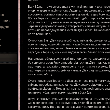
Вагами.
Ваги і Діва — сумісність знаків Життєві принципи цих люде
енергію звертає в діяльність. Людина, народжена під знак
трудоголік, оскільки тільки постійна діяльність дає йому в
тня
Життя Терезів проходить у постійній турботі про себе і ко
стопада
обрушается потужний шквал звинувачень в ліні і дозвільно
Терези ж дивуються: навіщо створювати стільки метушні 
 грудня
потрібно насолоджуватися життям тут і зараз! Їм набагато
на те вони і Ваги.
о
Сумісність Ваг і Діви несе в собі можливість формування 
тому випадку, якщо обидва партнери будуть зацікавлені в 
я
стануть вельми плідними. Незважаючи на більшу ймовірніс
парі Діви і Терезів, між ними відбувається і багато приємно
Наприклад, обидва вони люблять порядок і справедливість 
без сильних емоційних сплесків, відносини. Діву надихає 
партнера, а також його животрепетне оптимізм у всьому. В
партнерами взаєморозуміння навчать Діву радіти кожному
головою в роботу.
Сумісність знаків Терези та Діва все ж несе в собі ложку 
спільне перебування закоханих. Діву дратує відсутність у
приймати рішення. Тому лінь і повільність повітряного зн
критикою і уїдливими коментарями з боку Діви.
Діву і Ваг можуть утримати разом або хороша інтимна суміс
Хоча зобов’язання, що сковують цих людей, з часом стаю
такому випадку Ваги починають шукати пригод на стороні, 