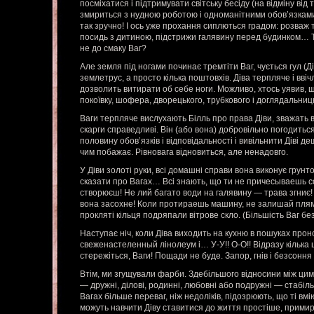
посміхатися і підтримувати світську бесіду (на відміну від 
змириться з нудною роботою і одноманітними обов’язками,
так зручно! І ось уже прохання сиплються градом: розваж т
посидь з дитиною, підстрижи галявину перед будинком… Та 
не до смаку Ваг?
Але земля під ногами починає тремтіти Ваг, чується гул (
землетрус, а просто кілька поштовхів. Діва терпляче і вв
дозволить витирати об себе ноги. Можливо, хтось уявив, щ
покоївку, шофера, дворецького, трубкового і доглядальниц
Ваги терпляче вислухають Білль про права Діви, зважать в
скарги справедливі. Він (або вона) добровільно погодитьс
половину обов’язків і відповідальності і вивільнити Діві 
чим побажає. Рівновага відновиться, але ненадовго.
У Діви золоті руки, всі домашні справи вона виконує грунт
сказати про Вагах… Всі знають, що ти не причесываешь со
створюєш! Не лий багато води на галявину — трава згниє!
вона засохне! Коли протираешь машину, не залишай плям на
прокляті кільця подряпали вітрове скло. (Більшість Ваг бе
Наступає ніч, коли Діва виходить на кухню в пошуках прон
свеженастеленный лінолеум і… У-У!! О-О!! Відразу кілька ц
стережіться, Ваги! Пощади не буде. Запор, гнів і безсон
Втім, ми згущували фарби. Здебільшого відносини між ц
— дружні, ділові, родинні, любовні або подружні — стабільн
Вагах більше переваг, ніж недоліків, підозрюють, що ті вм
можуть навчити Діву ставитися до життя простіше, примир