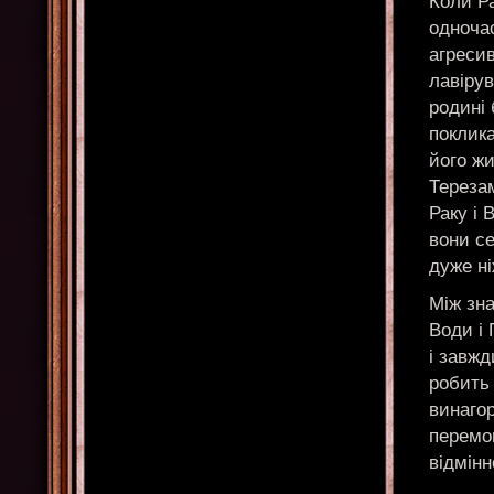
Коли Ра
одночас
агреси
лавірув
родині 
поклика
його ж
Терезам
Раку і 
вони се
дуже ні
Між зна
Води і 
і завжд
робить
винаго
перемо
відмін