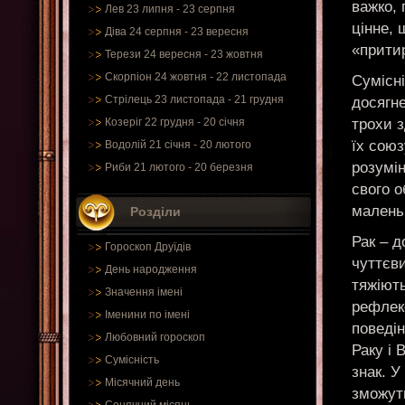
важко,
Лев 23 липня - 23 серпня
цінне, 
Діва 24 серпня - 23 вересня
«прити
Терези 24 вересня - 23 жовтня
Скорпіон 24 жовтня - 22 листопада
Сумісні
Стрілець 23 листопада - 21 грудня
досягне
трохи з
Козеріг 22 грудня - 20 січня
їх союз
Водолій 21 січня - 20 лютого
розумін
Риби 21 лютого - 20 березня
свого о
маленьк
Розділи
Рак – д
Гороскоп Друїдів
чуттєви
День народження
тяжіють
Значення імені
рефлекс
Іменини по імені
поведін
Любовний гороскоп
Раку і 
Сумісність
знак. У
Місячний день
зможуть