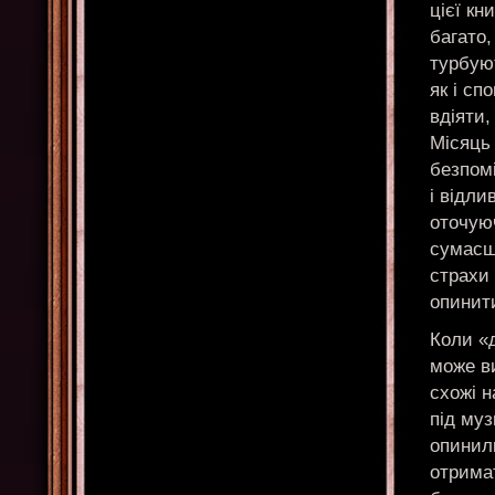
цієї кн
багато,
турбую
як і сп
вдіяти,
Місяць 
безпомі
і відли
оточую
сумасш
страхи 
опинит
Коли «д
може в
схожі н
під муз
опинил
отрима