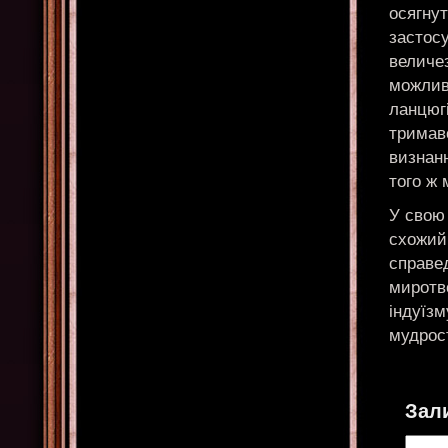
осягнут
застос
величез
можлив
ланцюгі
тримавс
визнан
того ж 
У свою 
схожий 
справе
миротв
індуїзм
мудрост
Зал