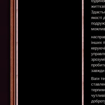
будино
життєві
Здаєтьс
якості 
подружж
можливу
насправ
інших п
керуючі
управл
зрозумі
пробит
завжди
Ваги те
ставлен
терпим
чутливі
доброту