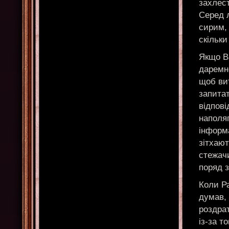
захлес
Серед л
сирим, 
скільки
Якщо Ва
даремно
щоб вит
запита
відпові
наполяг
інформ
зітхают
стежач
поряд з
Коли Ра
думав, 
роздра
із-за т