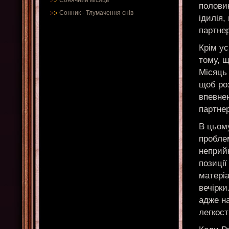
Сонячний місяць
полови
Сонник
-
Тлумачення снів
ідилія,
партнер
Крім ус
тому, щ
Місяць 
щоб роз
впевнен
партнер
В цьом
проблем
неприйн
позиції
матеріа
вечірки
адже на
легкост