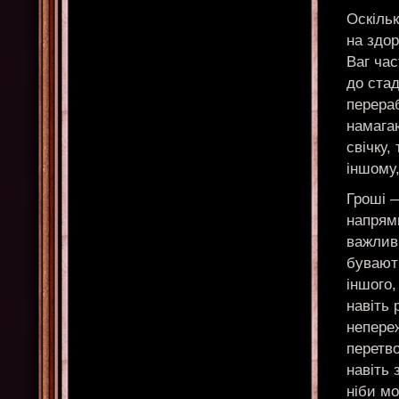
Оскільк
на здор
Ваг час
до стад
перера
намагаю
свічку,
іншому,
Гроші —
напрямк
важливі
бувають
іншого
навіть 
непере
перетв
навіть 
ніби мо