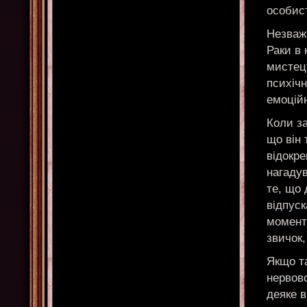
особист
Незважа
Раки в
мистецт
психічн
емоцій
Коли за
що він 
відокре
нагадув
те, що 
відпус
момент
звичок,
Якщо та
нервов
деяке в