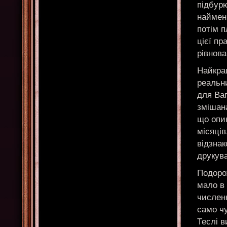
підбур
наймен
потім п
цієї пр
рівнова
Найкра
реальни
для Ваг
змішан
що опин
місяці
відзнак
друкува
Подорож
мало в 
численн
само чу
Теслі в