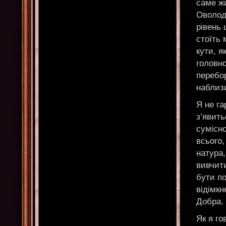
саме ж
Оволод
рівень 
стоїть 
кути, я
головно
перебо
наблизи
Я не га
з’явить
сумісно
всього,
натура,
вивчит
бути по
відімкн
Добра.
Як я г