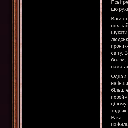
Повітря
що рух
Ваги с
них най
шукати
людськи
проникн
світу. 
боком, 
намага
Одна з 
на інши
більш е
перейма
цілому,
тоді як
Раки — 
найбіль