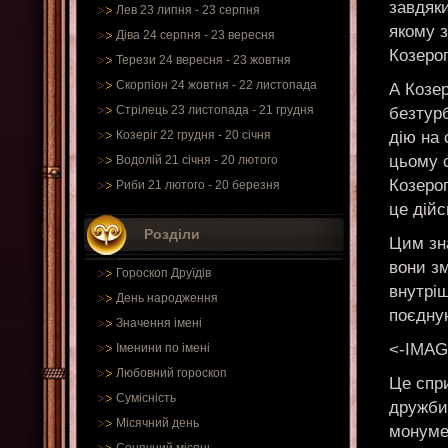
завдяк
Лев 23 липня - 23 серпня
якому 
Діва 24 серпня - 23 вересня
Козерог
Терези 24 вересня - 23 жовтня
Скорпіон 24 жовтня - 22 листопада
А Козер
Стрілець 23 листопада - 21 грудня
безтурб
дію на 
Козеріг 22 грудня - 20 січня
цьому с
Водолій 21 січня - 20 лютого
Козеро
Риби 21 лютого - 20 березня
це дійс
Розділи
Цим зн
вони зм
Гороскоп Друїдів
внутріш
День народження
поєдну
Значення імені
<-IMAG
Іменини по імені
Любовний гороскоп
Це спр
Сумісність
дружби,
Місячний день
монумен