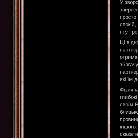
У звор
звернен
просто 
спокій,
і тут р
Ці від
партнер
отримат
збагачу
партне
які їм 
Фізична
глибокі
своїм Р
близько
провин
іншого.
сказати