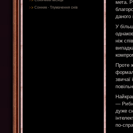
Сонячний місяць
мета. Р
Сонник
-
Тлумачення снів
благор
даного
У більш
однаков
ніж спі
випадка
компро
Проте ж
формал
звичаї 
повільн
Найкра
— Риби,
дуже си
інтелек
по-спр