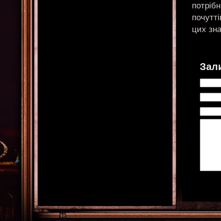
потрібн
почутті
цих зна
Зал