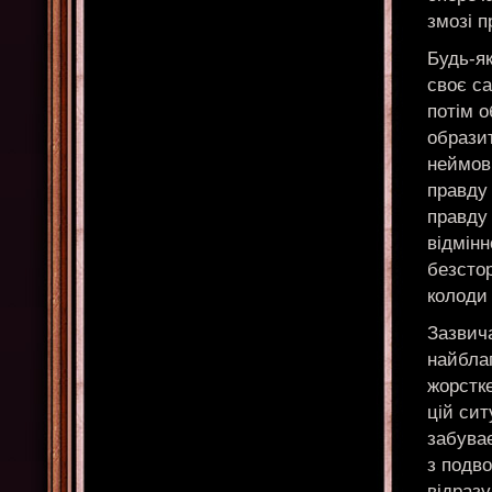
змозі 
Будь-як
своє с
потім о
образит
неймов
правду 
правду 
відмінн
безстор
колоди 
Зазвич
найбла
жорстк
цій сит
забуває
з подв
відразу