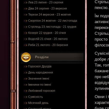
Стрільц
Лев 23 липня - 23 серпня
пенсію.
Діва 24 серпня - 23 вересня
Терези 24 вересня - 23 жовтня
Їм подо
Скорпіон 24 жовтня - 22 листопада
активн
Стрілець 23 листопада - 21 грудня
перекон
Стрільц
Козеріг 22 грудня - 20 січня
просто 
Водолій 21 січня - 20 лютого
філософ
Риби 21 лютого - 20 березня
Сумісні
Розділи
добре л
Так, го
Гороскоп Друїдів
бажане 
День народження
про неб
Значення імені
відвіду
Іменини по імені
зупиняю
Любовний гороскоп
Овни і 
Сумісність
характе
Місячний день
буде с