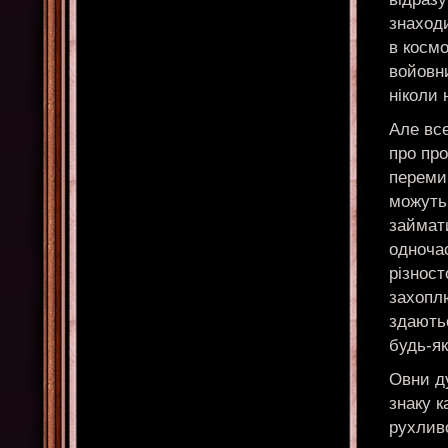
знаход
в космо
войовн
ніколи 
Але вс
про пр
перемир
можуть
займат
одноча
різнос
захоплю
здаютьс
будь-як
Овни д
знаку к
рухливо