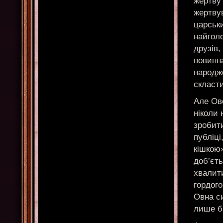
жертву
жертву
царськ
найголо
друзів,
повинн
народже
скласт
Але Ов
ніколи 
зробит
публіці
кішкою
доб’єть
хвалит
гордог
Овна си
лише б 