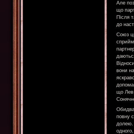
Але по
що пар
Після т
до наст
Союз ц
сприйма
партнер
даються
Віднос
вони на
яскраво
допомаг
що Лев
Сонячно
Обидва
повну с
долею. 
одного