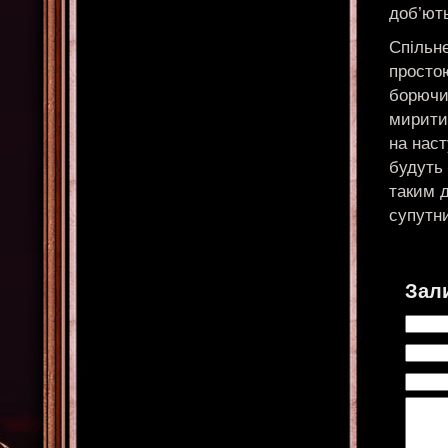
доб’ють
Спільне
простою
борючи
миритис
на нас
будуть 
таким 
супутн
Зал