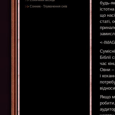
Сонячний місяць
будь-як
Сонник
-
Тлумачення снів
істотн
що насі
статі, 
принале
замисл
<-IMAG
Сумісні
Біблії 
час кін
Овни –
і кохан
потребу
віднос
Якщо м
робити
аудитор