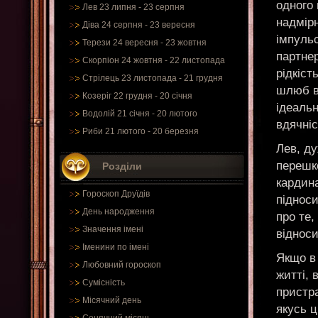
одного 
Лев 23 липня - 23 серпня
надмірн
Діва 24 серпня - 23 вересня
імпульс
Терези 24 вересня - 23 жовтня
партнер
Скорпіон 24 жовтня - 22 листопада
рідкіст
Стрілець 23 листопада - 21 грудня
шлюб ві
Козеріг 22 грудня - 20 січня
ідеаль
Водолій 21 січня - 20 лютого
вдячніс
Риби 21 лютого - 20 березня
Лев, ду
перешко
Розділи
кардин
Гороскоп Друїдів
підноси
День народження
про те,
Значення імені
віднос
Іменини по імені
Якщо в 
Любовний гороскоп
житті, 
Сумісність
пристра
Місячний день
якусь ц