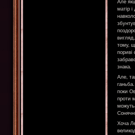
Але як
матір і
навколо
збунтув
поздор
вигляд,
тому, 
пориві 
забравс
знака.
Але, та
ганьба.
поки Ов
проти м
можуть
Сонячн
Хоча Л
велико