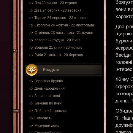
боягуз
Лев 23 липня - 23 серпня
вони в
Діва 24 серпня - 23 вересня
характ
Терези 24 вересня - 23 жовтня
Скорпіон 24 жовтня - 22 листопада
Два рі
Стрілець 23 листопада - 21 грудня
щирою в
бурхли
Козеріг 22 грудня - 20 січня
яскрав
Водолій 21 січня - 20 лютого
бесіди 
Риби 21 лютого - 20 березня
головні
інтерес
Розділи
Жінку О
Гороскоп Друїдів
сферах.
День народження
розбир
Значення імені
діянь. 
Іменини по імені
Обидва
Любовний гороскоп
її. Нав
Сумісність
дружніх
Місячний день
одного 