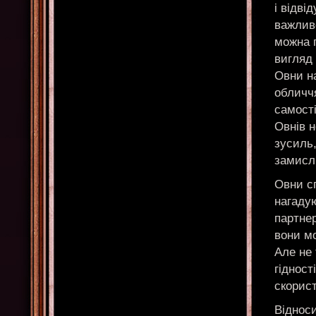
і відві
важлив
можна п
вигляд
Овни н
обличчя
самості
Овнів н
зусиль,
замисл
Овни сп
нагадую
партнер
вони м
Але не
гідност
скорист
Віднос