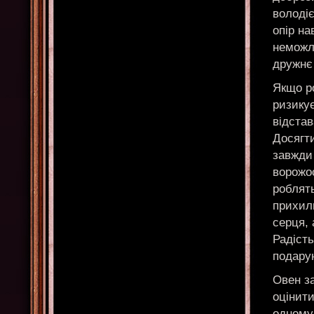
володіє
опір на
неможли
дружнє
Якщо р
ризикує
відстав
Досягти
завжди 
ворожос
роблят
прихил
серця, 
Радість
подару
Овен за
оцінит
одному