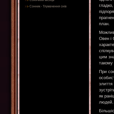
Сонячний місяць
гладко,
Сонник
-
Тлумачення снів
підпоря
прагнен
план.
Можлив
Овен і
характ
спілкув
цим зн
такому
При со
особис
злиття
зустріт
як рані
людей.
Більші