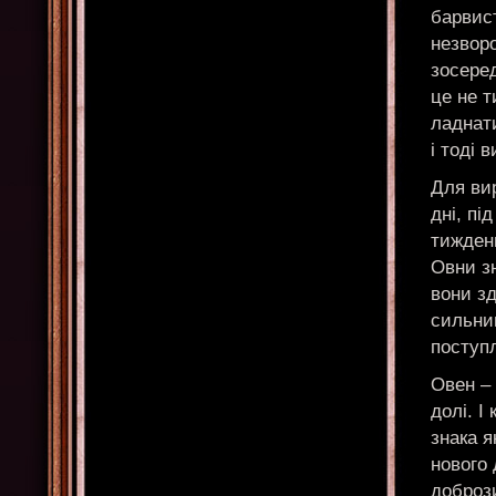
барвист
незворо
зосере
це не т
ладнат
і тоді 
Для ви
дні, пі
тижден
Овни зн
вони зд
сильни
поступ
Овен – 
долі. І
знака я
нового 
доброз