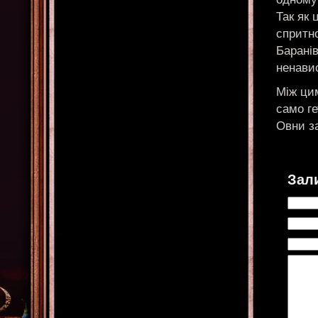
Так як 
спритно
Барані
ненавис
Між ци
само ге
Овни з
Зал