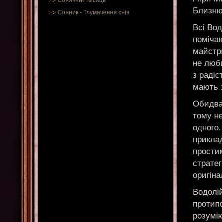
Сонячний місяць
Близню
Сонник
-
Тлумачення снів
Всі Вод
поміча
майстр
не люби
з радіс
мають з
Обидва 
тому н
одного.
прикла
прости
страте
оригіна
Водолі
протипо
розумі