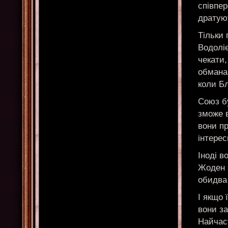
співпер
дратуют
Тільки 
Водолі
чекати,
обманам
коли Б
Союз бу
зможе в
вони пр
інтерес
Іноді в
Жоден з
обидва 
І якщо
вони з
Найчаст