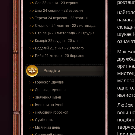
розташ
Лев 23 липня - 23 серпня
Діва 24 серпня - 23 вересня
найгол
Терези 24 вересня - 23 жовтня
намагаю
Скорпіон 24 жовтня - 22 листопада
складн
Стрілець 23 листопада - 21 грудня
шукає і
означат
Козеріг 22 грудня - 20 січня
Водолій 21 січня - 20 лютого
Між Бл
Риби 21 лютого - 20 березня
дружба
оригіна
Розділи
мистецт
малозаб
Гороскоп Друїдів
одного,
День народження
начист
Значення імені
Любов м
Іменини по імені
вони н
Любовний гороскоп
подібні
Сумісність
творчос
Місячний день
і причи