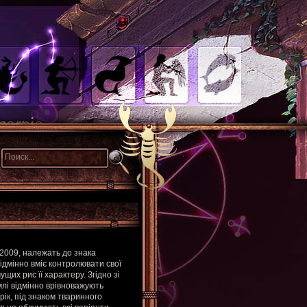
 2009, належать до знака
дмінно вміє контролювати свої
их рис її характеру. Згідно зі
млі відмінно врівноважують
ік, під знаком тваринного