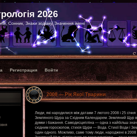
рологія 2026
пи, Сонник, Знаки зодіаку, Значення імені
ка
Регистрация
Войти
2008 — Рік Якої Тварини
Люди, які народилися між датами 7 лютого 2008 і 25 січня
я
Земляного Щура за Східним Календарем. Земляний Щур ві
думки і бажання. Самодисципліна — одна з найбільш значущ
рвня
східним гороскопом, стихія Щури — Вода. Стихії Води і Зе
один одного. Можливо, саме тому люди, народжені в 2008 р