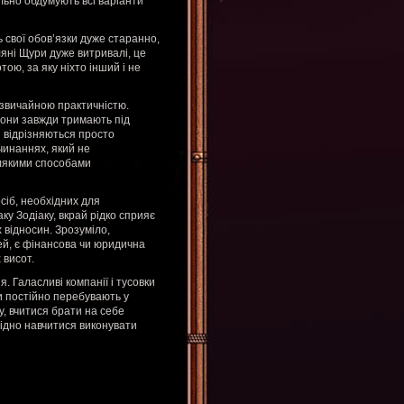
ьно обдумують всі варіанти
ь свої обов’язки дуже старанно,
ляні Щури дуже витривалі, це
ою, за яку ніхто інший і не
дзвичайною практичністю.
 вони завжди тримають під
і відрізняються просто
чинаннях, який не
ілякими способами
осіб, необхідних для
аку Зодіаку, вкрай рідко сприяє
 відносин. Зрозуміло,
ей, є фінансова чи юридична
 висот.
 Галасливі компанії і тусовки
и постійно перебувають у
у, вчитися брати на себе
бхідно навчитися виконувати