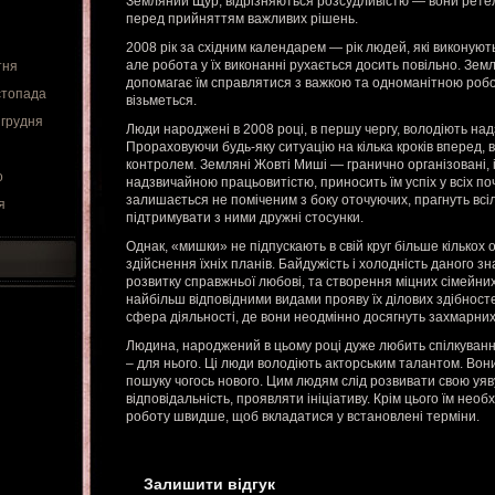
Земляний Щур, відрізняються розсудливістю — вони ретел
перед прийняттям важливих рішень.
2008 рік за східним календарем — рік людей, які виконуют
але робота у їх виконанні рухається досить повільно. Зем
тня
допомагає їм справлятися з важкою та одноманітною робот
стопада
візьметься.
 грудня
Люди народжені в 2008 році, в першу чергу, володіють на
Прораховуючи будь-яку ситуацію на кілька кроків вперед,
контролем. Земляні Жовті Миші — гранично організовані, 
о
надзвичайною працьовитістю, приносить їм успіх у всіх по
залишається не поміченим з боку оточуючих, прагнуть вс
я
підтримувати з ними дружні стосунки.
Однак, «мишки» не підпускають в свій круг більше кількох 
здійснення їхніх планів. Байдужість і холодність даного зн
розвитку справжньої любові, та створення міцних сімейних
найбільш відповідними видами прояву їх ділових здібност
сфера діяльності, де вони неодмінно досягнуть захмарних
Людина, народжений в цьому році дуже любить спілкування.
– для нього. Ці люди володіють акторським талантом. Вон
пошуку чогось нового. Цим людям слід розвивати свою уяв
відповідальність, проявляти ініціативу. Крім цього їм нео
роботу швидше, щоб вкладатися у встановлені терміни.
Залишити відгук