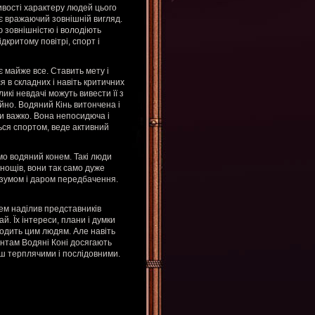
ивості характеру людей цього
яє вражаючий зовнішній вигляд.
 зовнішністю і володіють
дкритому повітрі, спорт і
 майже все. Ставить мету і
я в складних і навіть критичних
икі невдачі можуть вивести її з
ійно. Водяний Кінь витончена і
ити важко. Вона непосидюча і
ться спортом, веде активний
амо водяний конем. Такі люди
нощів, вони так само дуже
озумом і даром передбачення.
рем наділив представників
. Їх інтереси, плани і думки
кодить цим людям. Але навіть
антам Водяні Коні досягають
ьш терплячими і послідовними.