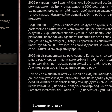
2002 рік тваринного Водяний Кінь, чим і обумовлені особл
року народження. Тих, хто народився в 2002 році, відрізн
Це не дивно, адже вони найбільше переймаються власною
тонким смаком. Надзвичайно активні, люблять роботу на ві
тня
подорожі.
стопада
Водяний Кінь — цікавий співрозмовник, дуже розумна, знає
 грудня
домагається в житті всього, чого захоче. Добре орієнтуєтьс
ситуаціях. У фінансових справах успішна. Але навіть невел
рівноваги і позбавляють здатності мислити тверезо і спок
о
граціозна в будь-якому віці, тому і її справжній вік визнач
навіть суетлива. Кінь стежить за своїм здоров’ям, займає
я
спосіб життя, любить фізичну працю.
2002-ий рік відноситься до року чорного Коня, яка є так с
мають масу переваг — вони дуже сміливі і не бояться труд
витривалі фізично, так само вони володіють неабияким р
Але іноді вони схильні до авантюр різного роду.
При всіх позитивних якостях 2002 рік за східним календа
даного знаку також здатністю моментально впадати у відчай
схильні мінятися з великою швидкістю, що дуже сильно ш
незважаючи на ці недоліки, завдяки своїм природним тал
багатьох життєвих благ. Головне — це навчитися бути біл
Залишити відгук