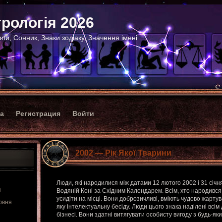
рологія 2026
пи, Сонник, Знаки зодіаку, Значення імені
ка
Регистрация
Войти
2002 — Рік Якої Тварини
Люди, які народилися між датами 12 лютого 2002 і 31 січн
я
Водяній Коні за Східним Календарем. Всім, хто народився
усидіти на місці. Вони доброзичливі, вміють чудово жартув
рвня
яку інтелектуальну бесіду. Люди цього знака наділені всім 
бізнесі. Вони здатні витягувати особисту вигоду з будь-я