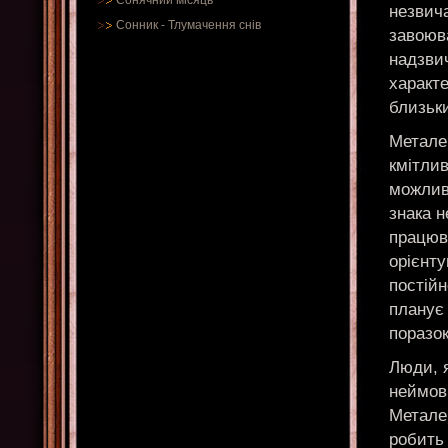
Сонячний місяць
незвича
Сонник
-
Тлумачення снів
завоюв
надзви
характе
близьк
Металев
кмітлив
можлив
знака н
працюва
орієнту
постій
планує 
поразок
Люди, 
неймові
Металев
робить 