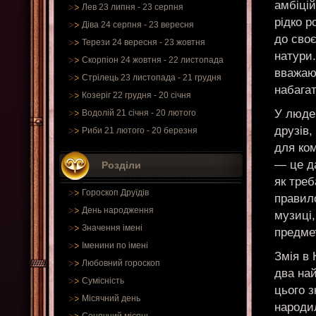
амбіцій
Лев 23 липня - 23 серпня
рідко р
Діва 24 серпня - 23 вересня
до своє
Терези 24 вересня - 23 жовтня
натури.
Скорпіон 24 жовтня - 22 листопада
вважают
Стрілець 23 листопада - 21 грудня
набагат
Козеріг 22 грудня - 20 січня
У люде
Водолій 21 січня - 20 лютого
друзів,
Риби 21 лютого - 20 березня
для ком
— це да
Розділи
як треб
Гороскоп Друїдів
правил
День народження
музиці
Значення імені
предме
Іменини по імені
Змія в 
Любовний гороскоп
два най
Сумісність
цього з
Місячний день
народи