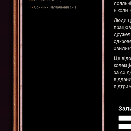
Сонячний місяць
лояльні
Сонник
-
Тлумачення снів
ніколи 
Люди ць
працюва
дружелю
одкрове
хвилин
Це відо
колекці
за схі
віддани
підтри
Зал