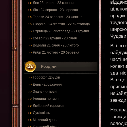
віддано
Лев 23 липня - 23 серпня
цільно
Діва 24 серпня - 23 вересня
вродже
Терези 24 вересня - 23 жовтня
трудого
Скорпіон 24 жовтня - 22 листопада
широко
Стрілець 23 листопада - 21 грудня
Чудови
Козеріг 22 грудня - 20 січня
Всі, х
Водолій 21 січня - 20 лютого
байдужи
Риби 21 лютого - 20 березня
частіше
колекти
Розділи
здатні
Гороскоп Друїдів
Все це 
День народження
приємні
Значення імені
небайду
Іменини по імені
завжди 
Любовний гороскоп
Неспра
Сумісність
завжди 
Місячний день
володіє