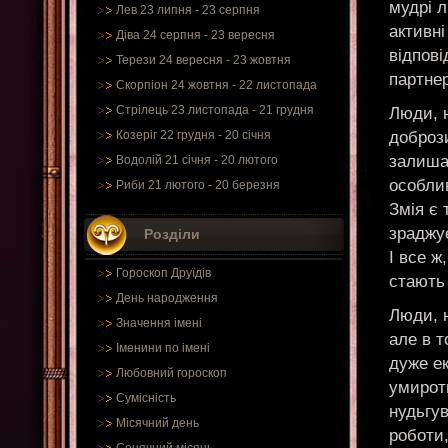
мудрі 
Лев 23 липня - 23 серпня
активні
Діва 24 серпня - 23 вересня
відпові
Терези 24 вересня - 23 жовтня
партнер
Скорпіон 24 жовтня - 22 листопада
Стрілець 23 листопада - 21 грудня
Люди, 
доброз
Козеріг 22 грудня - 20 січня
залиша
Водолій 21 січня - 20 лютого
особли
Риби 21 лютого - 20 березня
Змія є 
зраджу
Розділи
І все ж
Гороскоп Друїдів
стають
День народження
Люди, н
Значення імені
але в 
Іменини по імені
дуже ек
Любовний гороскоп
умиротв
Сумісність
нудьгув
Місячний день
роботи,