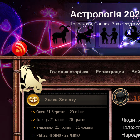
Астрологія 20
Гороскопи, Сонник, Знаки зодіаку
Головна сторінка
Регистрация
Вой
1
Знаки Зодіаку
Овен 21 березня - 20 квітня
Люди, я
Телець 21 квітня - 20 травня
належа
Близнюки 21 травня - 21 червня
Народже
Рак 22 червня - 22 липня