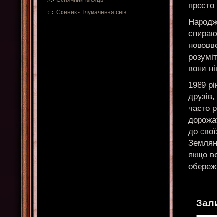
Сонячний місяць
просто 
Сонник
-
Тлумачення снів
Народже
спираю
нововве
розумі
вони ні
1989 рі
друзів,
часто 
дорожат
до свої
Земляни
якщо во
обереж
Зал