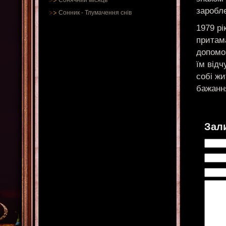
Сонячний місяць
заробле
Сонник
-
Тлумачення снів
1979 рі
притама
допомо
їм відч
собі жи
бажання
Зал