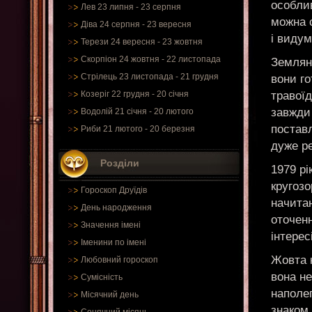
особли
Лев 23 липня - 23 серпня
можна 
Діва 24 серпня - 23 вересня
і виду
Терези 24 вересня - 23 жовтня
Скорпіон 24 жовтня - 22 листопада
Землян
Стрілець 23 листопада - 21 грудня
вони го
травоїд
Козеріг 22 грудня - 20 січня
завжди
Водолій 21 січня - 20 лютого
поставл
Риби 21 лютого - 20 березня
дуже р
Розділи
1979 рі
кругозо
Гороскоп Друїдів
начитан
День народження
оточенн
Значення імені
інтерес
Іменини по імені
Жовта к
Любовний гороскоп
вона н
Сумісність
наполег
Місячний день
знаком