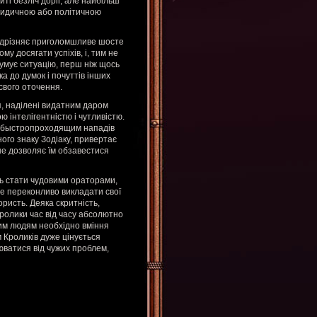
і безліч доріг, але найбільш
юридичною або політичною
відрізняє приголомшливе шосте
му досягати успіхів, і, тим не
умує ситуацію, перш ніж щось
а до думок і почуттів інших
свого оточення.
п, наділені видатним даром
ю інтелігентністю і чутливістю.
ле быстропроходящим нападів
ного знаку Зодіаку, привертає
 не дозволяє їм обзавестися
ть стати чудовими ораторами,
же переконливо викладати свої
ористь. Деяка скритність,
ролики час від часу абсолютно
Цим людям необхідно вміння
 Кроликів дуже цінується
нюватися від чужих проблем,