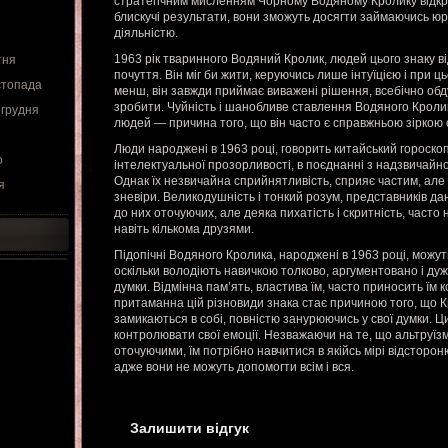
стратегічним мисленням Чорному Водяному Кролику відкрит
блискучі результати, вони зможуть досягти займаючись 
діяльністю.
1963 рік тваринного Водяний Кролик, людей цього знаку 
тня
почуття. Він міг би жити, керуючись лише інтуїцією і при цьо
стопада
менш, він завжди приймає виважені рішення, всебічно обд
зробити. Чуйність і шанобливе ставлення Водяного Кролик
 грудня
людей — причина того, що він часто є справжньою зіркою 
Люди народжені в 1963 році, говорить китайський гороско
о
інтелектуальної прозорливості, в поєднанні з надзвичайно
Однак їх незвичайна сприйнятливість, сприяє частим, а
я
зневіри. Великодушність і тонкий розум, представників да
до них оточуючих, але деяка пихатість і скритність, часто
навіть кількома друзями.
Підопічні Водяного Кролика, народжені в 1963 році, можу
оскільки володіють навичкою толково, аргументовано і ду
думки. Відмінна пам’ять, властива їм, часто приносить їм к
притаманна цій різновиди знака стає причиною того, що К
замикаються в собі, повністю занурюючись у свої думки. 
контролювати свої емоції. Незважаючи на те, що альтруїзм
оточуючими, їм потрібно навчитися в якійсь мірі відсторо
адже вони не можуть допомогти всім і вся.
Залишити відгук