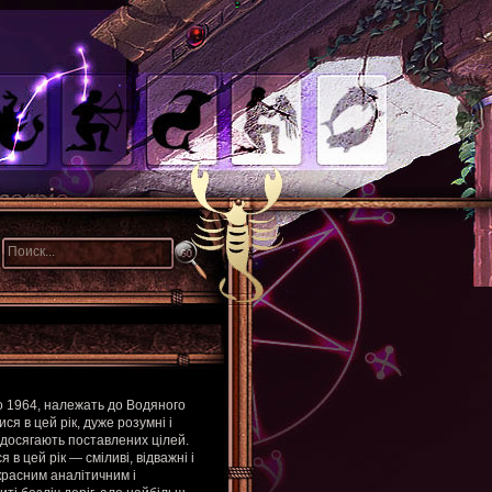
го 1964, належать до Водяного
я в цей рік, дуже розумні і
 досягають поставлених цілей.
в цей рік — сміливі, відважні і
красним аналітичним і