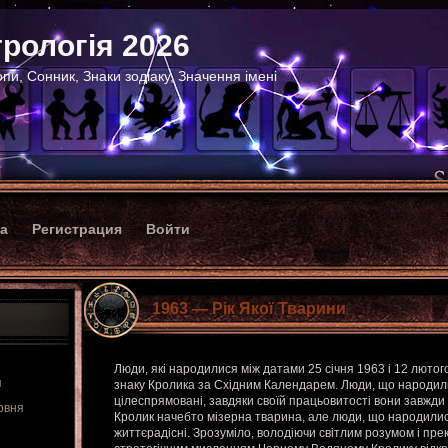
рологія 2026
пи, Сонник, Знаки зодіаку, Значення імені
ка
Регистрация
Войти
1963 — Рік Якої Тварини
Люди, які народилися між датами 25 січня 1963 і 12 люто
я
знаку Кролика за Східним Календарем. Люди, що народилис
цілеспрямовані, завдяки своїй працьовитості вони завжди
рвня
Кролик начебто мізерна тварина, але люди, що народилися 
життєрадісні. Зрозуміло, володіючи світлим розумом і пре