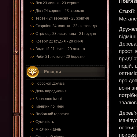
Пов’яз
Лев 23 липня - 23 серпня
Стихії
:
Діва 24 серпня - 23 вересня
Метале
Терези 24 вересня - 23 жовтня
Скорпіон 24 жовтня - 22 листопада
Дружел
Стрілець 23 листопада - 21 грудня
відмінн
Козеріг 22 грудня - 20 січня
Дерева
Водолій 21 січня - 20 лютого
прості 
Риби 21 лютого - 20 березня
придбат
подій, 
Розділи
оптиміс
про до
Гороскоп Друїдів
вони з
День народження
потрібн
Значення імені
звалюва
Іменини по імені
Дерев’
Любовний гороскоп
маніпу
Сумісність
особист
Місячний день
присвят