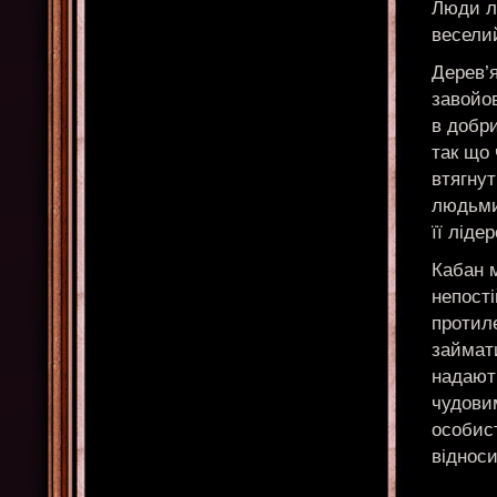
Люди лю
веселий
Дерев’я
завойо
в добри
так що 
втягнут
людьми
її ліде
Кабан 
непості
протил
займат
надають
чудовим
особист
відноси