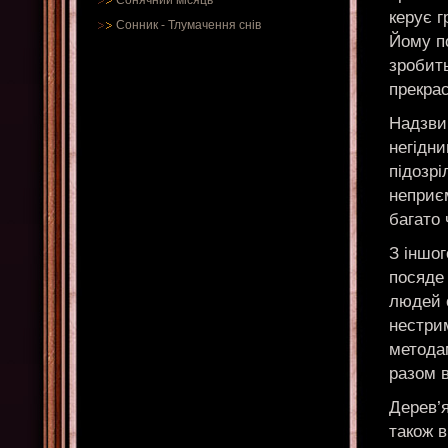
Сонячний місяць
керує г
Сонник
-
Тлумачення снів
Йому по
зробит
прекрас
Надзви
негідни
підозрі
неприєм
багато 
З іншог
посяде
людей о
нестри
методам
разом в
Дерев’я
також 