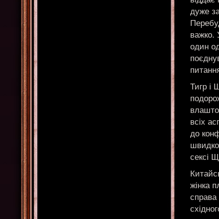
дуже за
Перебуд
важко.
один о
поєдну
питанн
Тигр і 
подоро
влаштов
всіх ас
до конф
швидко
сексі Щ
Китайс
жінка п
справа 
східног