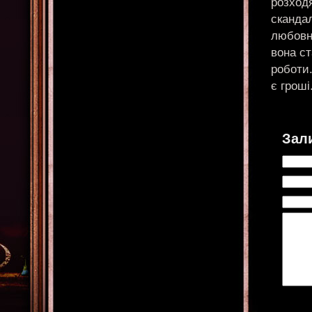
розходя
сканда
любовни
вона ст
роботи
є гроші
Зал