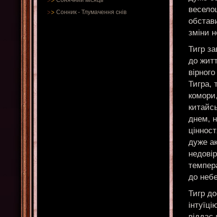
Сонячний місяць
веселощ
Сонник
-
Тлумачення снів
обстав
зміни н
Тигр з
до житт
вірного
Тигра,
комори
китайсь
днем, 
цінност
дуже а
недовір
темпера
до небе
Тигр до
інтуїці
віддає 