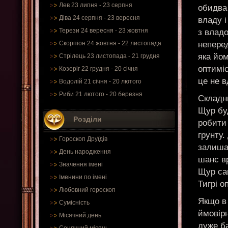
Лев 23 липня - 23 серпня
обидва 
Діва 24 серпня - 23 вересня
владу і
Терези 24 вересня - 23 жовтня
з владо
неперед
Скорпіон 24 жовтня - 22 листопада
яка йом
Стрілець 23 листопада - 21 грудня
оптиміс
Козеріг 22 грудня - 20 січня
це не в
Водолій 21 січня - 20 лютого
Риби 21 лютого - 20 березня
Складни
Щур буд
Розділи
робити 
грунту.
Гороскоп Друїдів
залиша
День народження
шанс вр
Значення імені
Щур сам
Іменини по імені
Тигрі о
Любовний гороскоп
Якщо в
Сумісність
ймовірн
Місячний день
дуже ба