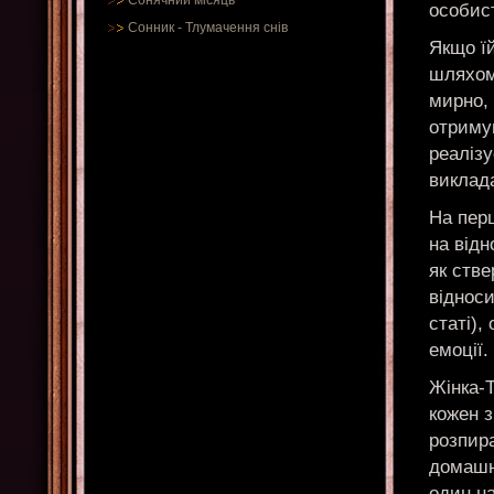
Сонячний місяць
особист
Сонник
-
Тлумачення снів
Якщо їй
шляхом
мирно,
отримув
реалізу
виклада
На пер
на відн
як стве
відноси
статі),
емоції.
Жінка-Т
кожен 
розпира
домашн
один на