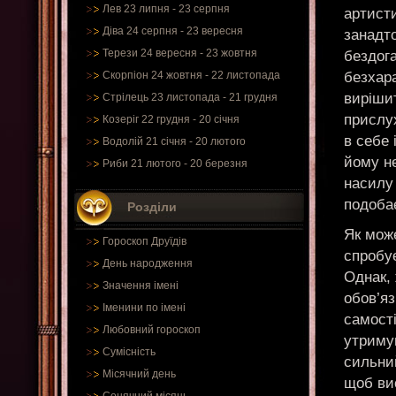
Лев 23 липня - 23 серпня
артист
Діва 24 серпня - 23 вересня
занадто
Терези 24 вересня - 23 жовтня
бездога
безхара
Скорпіон 24 жовтня - 22 листопада
виріши
Стрілець 23 листопада - 21 грудня
прислу
Козеріг 22 грудня - 20 січня
в себе 
Водолій 21 січня - 20 лютого
йому н
Риби 21 лютого - 20 березня
насилу 
подоба
Розділи
Як мож
Гороскоп Друїдів
спробує
День народження
Однак, 
Значення імені
обов’яз
Іменини по імені
самості
Любовний гороскоп
утримув
Сумісність
сильний
Місячний день
щоб ви