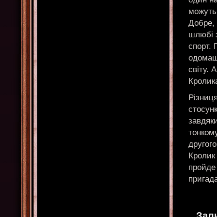
можуть 
Добре, 
шлюбі 
спорт. 
одомаш
світу. 
Кролика
Різниц
стосунк
завдяк
тонком
другого
Кролик 
пройде 
пригада
Зал