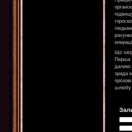
організ
підвищу
гороско
людьми
рахунк
операці
Що заг
Перша н
далеко 
зрада м
прозові
шлюбу З
Зал