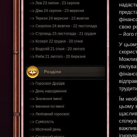
Лев 23 липня - 23 серпня
надасть
Діва 24 серпня - 23 вересня
предста
Терези 24 вересня - 23 жовтня
фінанс
свою ро
Скорпіон 24 жовтня - 22 листопада
– його 
Стрілець 23 листопада - 21 грудня
Козеріг 22 грудня - 20 січня
У цьому
Водолій 21 січня - 20 лютого
скорист
Риби 21 лютого - 20 березня
Можлив
піклува
Розділи
фінансо
відправ
Гороскоп Друїдів
трудит
День народження
Їм необ
Значення імені
цьому 
Іменини по імені
щаслив
Любовний гороскоп
спілкув
Сумісність
важливі
Місячний день
ігнорув