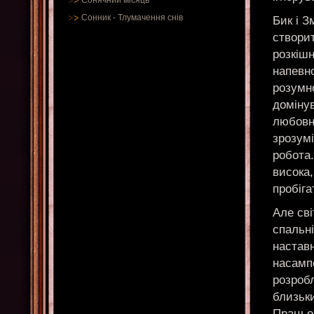
Сонячний місяць
Сонник
-
Тлумачення снів
Бик і З
створи
розкіш
напевно
розумно
домінув
любовно
зрозумі
робота.
висока,
пробіга
Але сві
спальн
наставн
насампе
розробл
близьк
Працьов