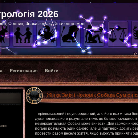
рологія 2026
пи, Сонник, Знаки зодіаку, Значення імені
ка
Регистрация
Войти
Жінка Змія і Чоловік Собака Сумісні
– врівноважений і неупереджений, але його все ж таки бен
я
дуже поважає його розум, але тяжіє до більшої складності 
немеркантильная Собака може винести. Для гармонійного
рвня
погано розуміють один одного, але ці партнери досить ре
провести разом веселе життя, якщо зможуть прийняти од