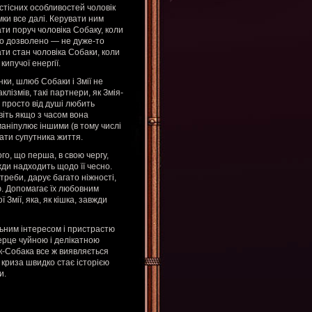
истісних особливостей чоловік
ки все далі. Керувати ним
и поруч чоловіка Собаку, коли
 що дозволено — не дуже-то
ати стан чоловіка Собаки, коли
ипучої енергії.
нки, шлюб Собаки і Змії не
клізмів, такі партнери, як Змія-
 просто від душі любить
віть якщо з часом вона
маніпулює іншими (в тому числі
вати супутника життя.
ого, що перша, в свою чергу,
жди надходить щодо її чесно.
треби, дарує багато ніжності,
. Допомагає їх любовним
Змії, яка, як кішка, завжди
ільним інтересом і пристрастю
ерце чуйною і делікатною
вік-Собака все ж виявляється
 криза швидко стає історією
и.