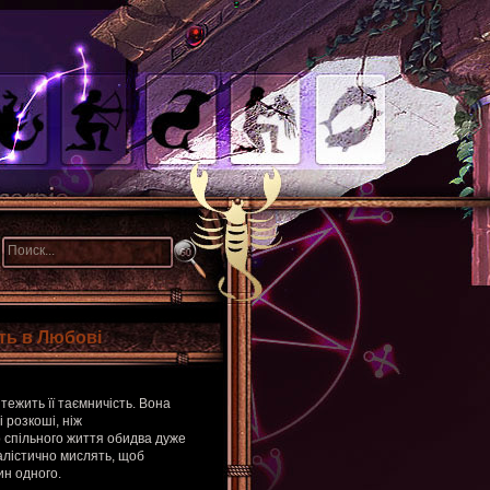
сть в Любові
тежить її таємничість. Вона
і розкоші, ніж
 спільного життя обидва дуже
алістично мислять, щоб
ин одного.