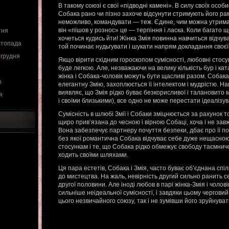
В такому союзі є свої «підводні камені». В силу своїх особ
Собака рано чи пізно захоче відсунути стримують його рам
неможливо, командувати — теж. Єдине, чим можна утримат
він «пішов у рознос» це — терпіння і ласка. Коли багато
тня
хочеться кудись йти! Жінка Змія повинна навчиться відчув
стопада
той починає нудьгувати і шукати напрям докладання своєї к
 грудня
Якщо вірити східним гороскопом сумісності, любовні стосу
буде легкою. Але, незважаючи на велику кількість бур і ката
жінка і Собака-чоловік можуть бути щасливі разом. Собака
о
елегантну Змію, захоплюється її інтелектом і мудрістю. На
виявляє, що Змія рідко буває безкорисливої і талановито 
я
і своїми близькими), все одно не може перестати ідеалізу
Сумісність в шлюбі Змії і Собаки зміцнюється за рахунок т
щиро прив’язана до чесною і вірною Собаці, хоча і не зав
Вона забезпечує партнеру почуття безпеки, дбає про її по
без якої романтична Собака відчуває себе дуже нещасною
стосункам і те, що Собака рідко обмежує свободу таємничої 
ходить своїми шляхами.
Ця пара естетів, Собака і Змія, часто буває об’єднана сп
до мистецтва. На жаль, невірність другий сильно ранить с
другої половини. Але іноді любов в парі жінка-Змія і чоло
сильніше неідеальної сумісності, і завдяки цьому черговий
цього незвичайного союзу, так і не зумівши його зруйнуват