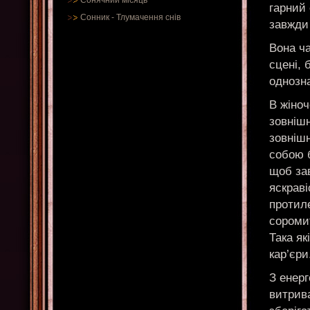
Сонячний місяць
гарний 
Сонник
-
Тлумачення снів
завжди 
Вона ча
сцені, 
однозн
В жіноч
зовнішн
зовніш
собою 
щоб зав
яскраві
протиле
соромит
Така як
кар’єри
З енерг
витрив