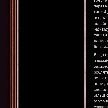
зберіга
переваж
типажі 
непоказ
шлюбі 
індивід
«чистит
«домашн
близьки
Якщо сп
в космі
вважаю
роблять
воліють
цьому 
свободи
більш с
гармоні
«запаса