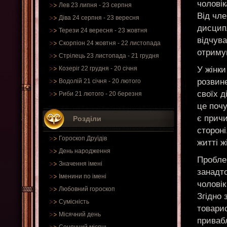
чоловік
Лев 23 липня - 23 серпня
Від чле
Діва 24 серпня - 23 вересня
дисцип
Терези 24 вересня - 23 жовтня
відчува
Скорпіон 24 жовтня - 22 листопада
отриму
Стрілець 23 листопада - 21 грудня
У жінки
Козеріг 22 грудня - 20 січня
розвин
Водолій 21 січня - 20 лютого
своїх д
Риби 21 лютого - 20 березня
це почу
є причи
Розділи
стороні
Гороскоп Друїдів
житті ж
День народження
Пробле
Значення імені
занадто
Іменини по імені
чоловік
Любовний гороскоп
Згідно 
Сумісність
товарис
Місячний день
приваб