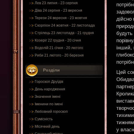
Лев 23 липня - 23 серпня
потрібн
Діва 24 серпня - 23 вересня
задовол
Терези 24 вересня - 23 жовтня
дійсно 
природо
Скорпіон 24 жовтня - 22 листопада
будуть
Стрілець 23 листопада - 21 грудня
порівну
Козеріг 22 грудня - 20 січня
інший, 
Водолій 21 січня - 20 лютого
глибоко
Риби 21 лютого - 20 березня
потрібн
Розділи
Цей со
Обидва
Гороскоп Друїдів
партнер
День народження
Кролика
Значення імені
виставк
Іменини по імені
творчос
Любовний гороскоп
тихими 
Сумісність
тижням
Місячний день
у власн