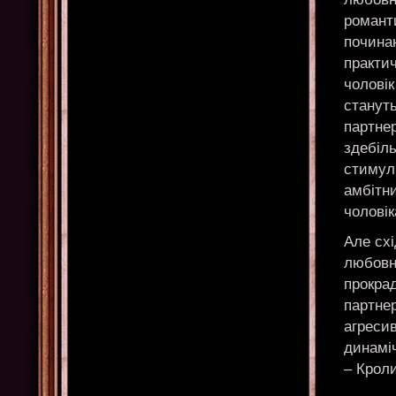
романт
починаю
практич
чоловік
станут
партнер
здебіль
стимул
амбітни
чоловік
Але схі
любовні
прокрад
партнер
агресив
динаміч
– Кроли