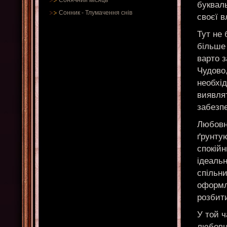
Сонячний місяць
букваль
Сонник
-
Тлумачення снів
своєї в
Тут не 
більше 
варто з
Чудово,
необхід
виявля
забезп
Любовн
ґрунтую
спокійн
ідеальн
спільни
оформл
розбит
У той ч
любовн