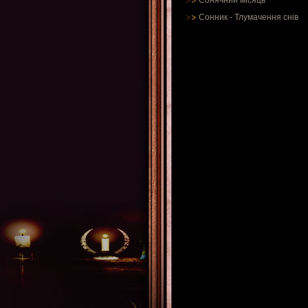
Сонячний місяць
Сонник
-
Тлумачення снів