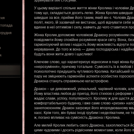
зруйнувати їхні стосунки.
У цьому варіанті спільне життя жінки Кролика і чоловіки Д
тому що, складається досить легко. Жінка Кролик швидше 
швидше за все, прийме його таким, який він є. Чоловік Драк
тня
політ, якого, їй зазвичай не вистачає, щоб відчувати себ
стопада
вдихне в неї оптимізм і силу, навчить до чого ставитися пр
 грудня
Жінка Кролик допоможе чоловікові Дракону розумінням гли
повідомити йому спокійне розуміння краси світу. Вона, бе
гармонізуючий вплив і надасть йому можливість відчути по
о
нервування. До того ж вона — дама господарська і надійна.
будуть вони жити довго і щасливо!
я
Ключове слово, що характеризує відносини в парі жінка-Кр
«нерозуміння», причому тотальне. Сумісність їх в любові 
психологічно придушить чутливого Кролика. Китайський г
пару не зміцнюють гармонійні аспекти особистих гороскопі
Дракона стануть справжньою катастрофою.
Дракон – це дивовижний, унікальний, чарівний чоловік, але,
Йому властива любов до пригод, його стихією є реформи і 
жадає слави, успіху, популярності. Кролику ж для щастя д
комфортабельного будинку, і вже саме слово «ризик» нап
занепокоєнням. Дракон загрожує його впорядкованому мале
хаос. Крім того, він буває іноді грубим і неделікатним, не 
ж, погано впливає на сумісність Дракона і Кролика.
Але милий Кролик любить свого Дракона, захоплюється йо
цими чудовими і досить рідкісними моментами, коли його