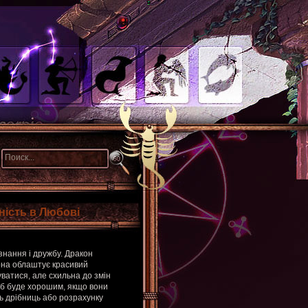
ність в Любові
ї знання і дружбу. Дракон
Вона облаштує красивий
ватися, але схильна до змін
люб буде хорошим, якщо вони
ть дрібниць або розрахунку