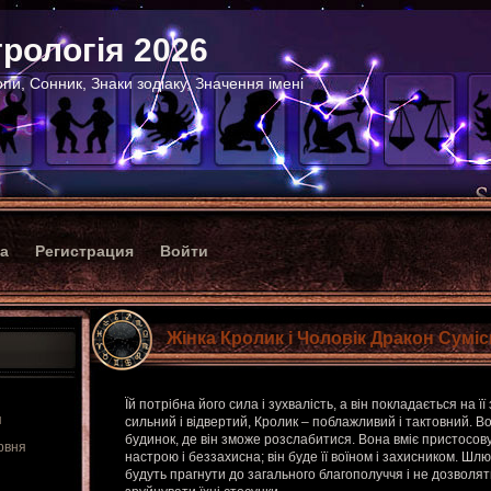
рологія 2026
пи, Сонник, Знаки зодіаку, Значення імені
ка
Регистрация
Войти
Жінка Кролик і Чоловік Дракон Суміс
Їй потрібна його сила і зухвалість, а він покладається на ї
я
сильний і відвертий, Кролик – поблажливий і тактовний. 
будинок, де він зможе розслабитися. Вона вміє пристосову
рвня
настрою і беззахисна; він буде її воїном і захисником. Ш
будуть прагнути до загального благополуччя і не дозволя