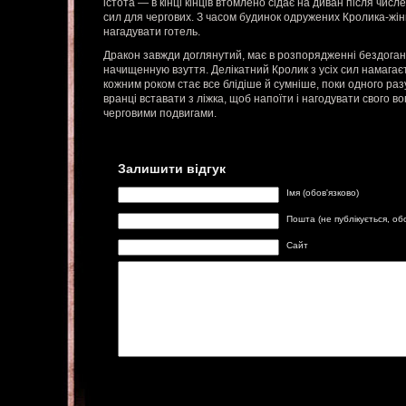
істота — в кінці кінців втомлено сідає на диван після чис
сил для чергових. З часом будинок одружених Кролика-жін
нагадувати готель.
Дракон завжди доглянутий, має в розпорядженні бездоган
начищенную взуття. Делікатний Кролик з усіх сил намагає
кожним роком стає все блідіше й сумніше, поки одного ра
вранці вставати з ліжка, щоб напоїти і нагодувати свого 
черговими подвигами.
Залишити відгук
Імя (обов'язково)
Пошта (не публікується, об
Сайт