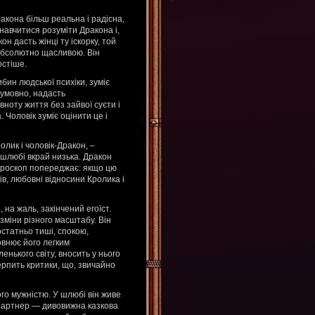
ракона більш реальна і радісна,
навчитися розуміти Дракона і,
он дасть жінці ту іскорку, той
е абсолютно щасливою. Він
остіше.
бин людської психіки, зуміє
зумовно, надасть
вноту життя без зайвої суєти і
 Чоловік зуміє оцінити це і
олик і чоловік-Дракон, –
і шлюбі вкрай низька. Дракон
ороскоп попереджає: якщо цю
в, любовні відносини Кролика і
 на жаль, закінчений егоїст.
зміни різного масштабу. Він
остатньо тиші, спокою,
овнює його легким
нького світу, вносить у нього
терпить критики, що, звичайно
го мужністю. У шлюбі він живе
 партнер — дивовижна казкова