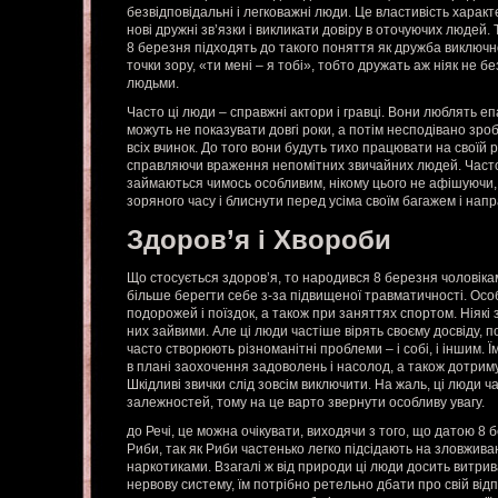
безвідповідальні і легковажні люди. Це властивість характ
нові дружні зв’язки і викликати довіру в оточуючих людей.
8 березня підходять до такого поняття як дружба виключно
точки зору, «ти мені – я тобі», тобто дружать аж ніяк не 
людьми.
Часто ці люди – справжні актори і гравці. Вони люблять еп
можуть не показувати довгі роки, а потім несподівано зр
всіх вчинок. До того вони будуть тихо працювати на своїй 
справляючи враження непомітних звичайних людей. Часто 
займаються чимось особливим, нікому цього не афішуючи,
зоряного часу і блиснути перед усіма своїм багажем і на
Здоров’я і Хвороби
Що стосується здоров’я, то народився 8 березня чоловіка
більше берегти себе з-за підвищеної травматичності. Осо
подорожей і поїздок, а також при заняттях спортом. Ніякі
них зайвими. Але ці люди частіше вірять своєму досвіду, п
часто створюють різноманітні проблеми – і собі, і іншим. 
в плані заохочення задоволень і насолод, а також дотрим
Шкідливі звички слід зовсім виключити. На жаль, ці люди 
залежностей, тому на це варто звернути особливу увагу.
до Речі, це можна очікувати, виходячи з того, що датою 8 
Риби, так як Риби частенько легко підсідають на зловжив
наркотиками. Взагалі ж від природи ці люди досить витрива
нервову систему, їм потрібно ретельно дбати про свій від