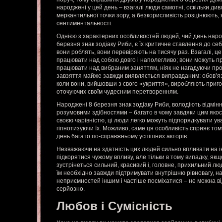
народжені у цей день – взагалі люди самотні, оскільки ди
меркантильної точки зору, а безкорисливість розцінюють,
сентиментальності.
Однією з характерних особливостей людей, чий день нар
березня знак зодіаку Риби, є їх критичне ставлення до себе
вони роблять, вони перевіряють на тисячу раз. Взагалі, це
працювати над собою довго і наполегливо; вони можуть пр
працювати над вибраним заняттям, ніяк не нагадуючи про с
завзяття майже завжди виявляється виправданим: обов’яз
коли вони, вийшовши з свого «укриття», виробляють при
оточуючих своїм чудесним перетворенням.
Народжені 8 березня знак зодіаку Риби, володіють відмінн
розумовими здібностями – багато в чому завдяки цим якос
своєю чарівністю, ці люди легко можуть підпорядкувати ув
гіпнотизуючи їх. Можливо, саме ця особливість сприяє то
день багато по-справжньому успішних акторів.
Незважаючи на здатність цих людей сильно впливати на і
підкорятися чужому впливу, але тільки в тому випадку, як
зустрінеться сильний, красивий і, головне, прихильний л
їм необхідно завжди підтримувати внутрішню рівновагу, н
неприємностей іншим і частіше посміхатися – не можна в
серйозно.
Любов і Сумісність