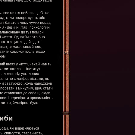
стає більш значущою, якщо ваша
 своє життя небезпеці. Отже,
лад, коли подорожують або
і і багато в чому чужих порад
як фізичні, так і психологічні
алансовану дієту і помірні
 життя. Однак їм потрібно
Багато з цих людей здатні
днак, вимагає спокійного,
ратити самоконтроль, якщо
ром.
ий шлях у житті, нехай навіть
схеми: школа — інститут —
Незалежно від усталених
вони не є конформістами, які
им статус-кво. Хоча народжені
и порвати з минулим, щоб стати
го ставлення до себе ці люди,
ності перевіряти правильність
х життя, ймовірно, буде
Риби
Води, які відрізняються
ь, співчуття, старанність,