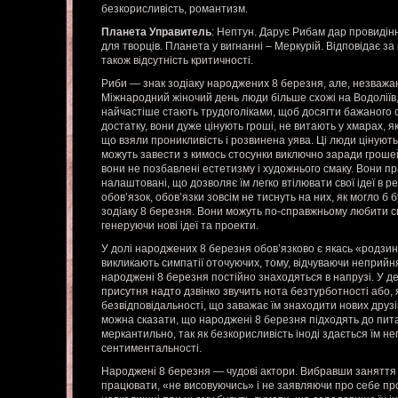
безкорисливість, романтизм.
Планета Управитель
: Нептун. Дарує Рибам дар провидін
для творців. Планета у вигнанні – Меркурій. Відповідає за
також відсутність критичності.
Риби — знак зодіаку народжених 8 березня, але, незважа
Міжнародний жіночий день люди більше схожі на Водоліїв, 
найчастіше стають трудоголіками, щоб досягти бажаного 
достатку, вони дуже цінують гроші, не витають у хмарах, як
що взяли проникливість і розвинена уява. Ці люди цінують 
можуть завести з кимось стосунки виключно заради гроше
вони не позбавлені естетизму і художнього смаку. Вони пр
налаштовані, що дозволяє їм легко втілювати свої ідеї в ре
обов’язок, обов’язки зовсім не тиснуть на них, як могло б 
зодіаку 8 березня. Вони можуть по-справжньому любити св
генеруючи нові ідеї та проекти.
У долі народжених 8 березня обов’язково є якась «родзинк
викликають симпатії оточуючих, тому, відчуваючи неприйня
народжені 8 березня постійно знаходяться в напрузі. У де
присутня надто дзвінко звучить нота безтурботності або, 
безвідповідальності, що заважає їм знаходити нових друзів
можна сказати, що народжені 8 березня підходять до пит
меркантильно, так як безкорисливість іноді здається їм 
сентиментальності.
Народжені 8 березня — чудові актори. Вибравши заняття з
працювати, «не висовуючись» і не заявляючи про себе про