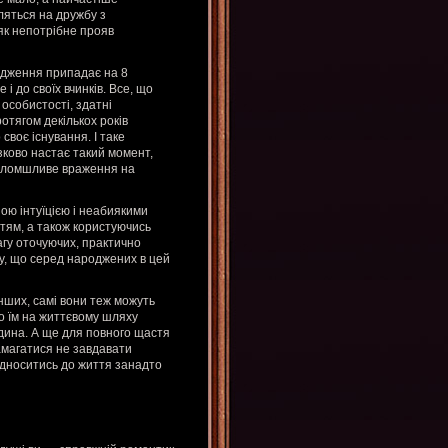
вляться на дружбу з
 як непотрібне прояв
одження припадає на 8
 і до своїх вчинків. Все, що
 особистості, здатні
отягом декількох років
воє існування. І таке
ково настає такий момент,
голомшливе враження на
ою інтуїцією і неабиякими
тям, а також користуючись
агу оточуючих, практично
му, що серед народжених в цей
нших, самі вони теж можуть
що їм на життєвому шляху
юдина. А ще для повного щастя
амагатися не завдавати
ідноситись до життя занадто