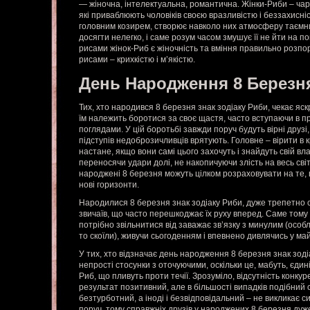
— жіночна, інтелектуальна, романтична. Жінки-Риби – чарів
які приваблюють чоловіків своєю вразливістю і беззахисністю
головним козирем, створює навколо них атмосферу таємни
досягти нелегко, і саме розум часом змушує її не йти на 
рисами жінок-Риб є жіночність та вміння правильно розп
рисами – крихкістю і м’якістю.
День Народження 8 Березн
Тих, хто народився 8 березня знак зодіаку Риби, чекає яс
їм належить боротися за своє щастя, часто вступаючи в п
поглядами. У цій боротьбі завжди поруч будуть вірні друзі, я
підступів недоброзичливців врятують. Головне – вірити в
настане, якщо вони самі цього захочуть і знайдуть свій в
переносячи удари долі, не накопичуючи злість на весь світ
народжені 8 березня можуть цілком розраховувати на те,
нові горизонти.
Народилися 8 березня знак зодіаку Риби, дуже трепетно с
звичаїв, що часто перешкоджає їх руху вперед. Саме тому
потрібно звільнитися від заважає зв’язку з минулим (особли
то скоїли), живучи сьогоденням і впевнено дивлячись у ма
У тих, хто відзначає день народження 8 березня знак зод
непрості стосунки з оточуючими, оскільки це, мабуть, єдин
Риб, що пливуть проти течії. Зрозуміло, відсутність конкур
результат позитивний, але в більшості випадків подібний 
безтурботний, а іноді і безвідповідальний – не викликає с
поруч, тому справжніх друзів у народжених 8 березня дуж