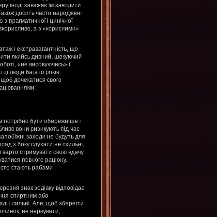
еру іноді заважає їм заводити
 Також досить часто народжені
 з прагматичної і цинічної
безкорисливо, а з «корисними»
атаж і екстравагантність, що
обити якийсь дивний, шокуючий
роботі, «не висовуючись» і
ці люди багато років
 щоб дочекатися свого
працюваннями.
м потрібно бути обережніше і
бливо вони ризикують під час
 запобіжні заходи не будуть для
орад з боку слухати не схильні,
Їм варто стримувати свою вдачу
уватися певного раціону.
часто стають рабами
березня знак зодіаку відповідає
ання спиртним або
лі і сильні. Але, щоб зберегти
починок, не нервувати,