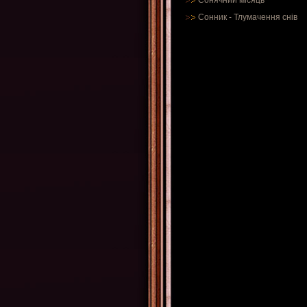
Сонячний місяць
Сонник
-
Тлумачення снів