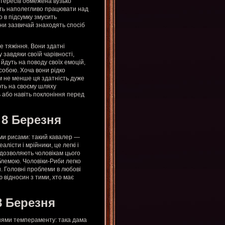
нтересів обмежена вузько
уть наполегливо працювати над
 в підсумку змусить
вони зазвичай знаходять спосіб
 тяжіння. Вони здатні
завдяки своїй чарівності,
 йдуть на поводу своїх емоцій,
 собою. Хоча вони рідко
м не менше ця здатність дуже
ють на своєму шляху
ть або навіть поклоніння перед
 8 Березня
ми рисами: такий кавалер —
лісти і мрійники, це легкі і
е дозволяють чоловікам цього
блемою. Чоловіки-Риби легко
и. Головні проблеми в любові
 відносин з тими, хто має
8 Березня
нями темпераменту: така дама