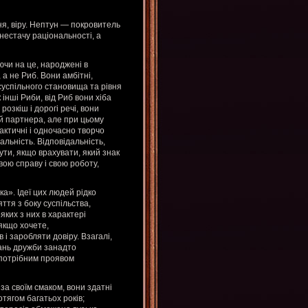
ня, віру. Нептун — покровитель
 нестачу раціональності, а
ючи на це, народжені в
а не Риб. Вони амбітні,
суспільного становища та рівня
 інші Риби, від Риб вони хіба
розкіш і дорогі речі, вони
й партнера, але при цьому
актичні і одночасно творчо
альність. Відповідальність,
бути, якщо врахувати, який знак
ою справу і свою роботу,
а». Ідеї цих людей рідко
ття з боку суспільства,
яких з них в характері
якщо хочете,
 і заробляти довіру. Взагалі,
ань дружби занадто
непотрібним проявом
а своїм смаком, вони здатні
тягом багатьох років;