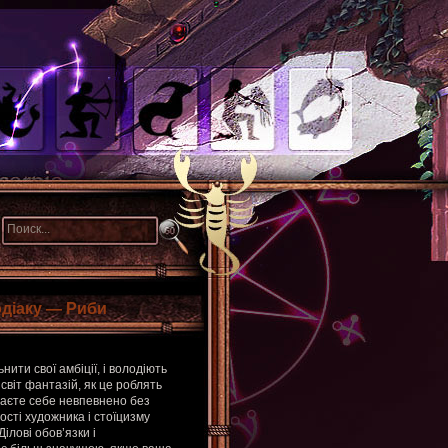
одіаку — Риби
ти свої амбіції, і володіють
світ фантазій, як це роблять
уваєте себе невпевнено без
ості художника і стоїцизму
ілові обов’язки і