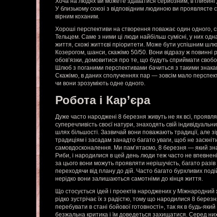
Хоча на людях ви можете здаватися серйозним, в глибині
У близькому союзі з відповідним людиною ви проявляєте с
вірним коханим.
Хороші перспективи на створення поважає один одного, сім
Тельцем. Саме з ними ці люди найбільш сумісні, у них одн
життя, схожі життєві пріоритети. Може бути успішним шлюб 
Козерогом, шанси, скажімо 50/50. Вони відразу ж повинні р
обов’язки, домовитися про те, що будуть сприймати свобо
Шлюб з поганими перспективами бачиться з такими знакам
Скажімо, в даних сполученнях пар — зовсім мало перспе
чи вони зрозуміють одне одного.
Робота і Кар’єра
Дуже часто народжені 8 березня живуть не як всі, проявля
суперечливість своєї натури, знаходять свій індивідуальни
шлях більшості. Зазвичай вони поважають традиції, але зі
традиціям і засадам занадто багато уваги, щоб не заскніти 
самовдосконалення. Ми пам’ятаємо, 8 березня — який знак
Риби, і народилися в цей день люди теж часто не впевнен
за цього вони можуть проявляти нерішучість, багато разів 
переходячи від плану до дій. Часто багато бурхливих поді
нерідко вони залишаються самотніми до кінця життя.
Що стосується ідей і проектів народжених у Міжнародний ж
рідко зустрічає їх з радістю, тому що народилися 8 берез
перебувати в стані бойової готовності», так як в будь-як
безжальна критика і їм доведеться захищатися. Серед ни