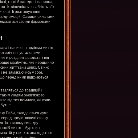
ні, тонкі й загадкові панянки,
. Їх жіночність і слабкість є їх
чості. Її розташування
поводу емоцій. Самими сильними
оряджатися своїми фірмовими
я
крава і насичена подіями життя,
ротиріччя з усталеними
кі й розділять радість, і від
 краще майбутнє, яке неодмінно
ласний життєвий шлях. Стійко
 і не замикаючись у собі,
 що перед ними відкриються
тавляться до традицій і
 таким людям обов’язково
во від тих помилок, які коли-
йбутнє.
іаку Риби, складаються дуже
і серед представників знаку
ентів в такому випадку –
спосіб життя – бурхливе,
импатій у тих, хто знаходиться
е мало, а найчастіше