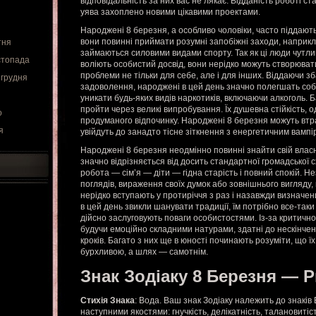
відповідальність за них вас не лякає. Відданість роботі 
уява захоплено новими цікавими проектами.
Народжені 8 березня, а особливо чоловіки, часто піддають
вони повинні приймати розумні запобіжні заходи, наприк
тня
займаються силовими видами спорту. Так як ці люди чутлив
стопада
воліють особистий досвід, вони нерідко можуть створювати 
проблеми не тільки для себе, але і для інших. Віддаючи зб
 грудня
задоволення, народжені в цей день значно полегшать собі
уникати будь-яких видів наркотиків, включаючи алкоголь. 
пройти через великі випробування. Їх душевна стійкість, о
о
продуманого відпочинку. Народжені 8 березня можуть вт
я
увійдуть до занадто тісне зіткнення з енергетичним вампі
Народжені 8 березня неодмінно повинні знайти свій власн
значно відрізняється від досить стандартної громадської 
робота — сім’я — діти — гідна старість і повний спокій. 
поглядів, вираження своїх думок або зовнішнього вигляду, 
нерідко вступають у протиріччя з раз і назавжди визначен
в цей день звикли шанувати традиції, їм потрібно все-так
дійсно заслуговують поваги особистостями. Із-за критично
будучи емоційно складними натурами, здатні до нескінчен
кроків. Багато з них ще в юності починають розуміти, що ї
бурхливою, а шлях — самотнім.
Знак Зодіаку 8 Березня — 
Стихія Знака
: Вода. Ваш знак Зодіаку належить до знаків 
наступними якостями: гнучкість, делікатність, талановитіст