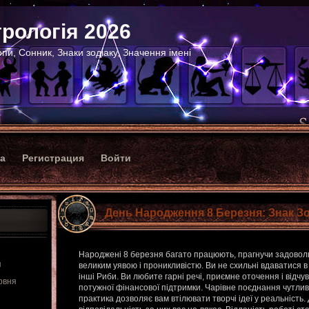
рологія 2026
пи, Сонник, Знаки зодіаку, Значення імені
ка
Регистрация
Войти
День Народження 8 Березня: Знак З
Народжені 8 березня багато працюють, прагнучи задовольни
я
великим уявою і проникливістю. Ви не схильні вдаватися в 
інші Риби. Ви любите гарні речі, приємне оточення і відч
рвня
потужної фінансової підтримки. Чарівне поєднання чутлив
практика дозволяє вам втілювати творчі ідеї у реальність. Д