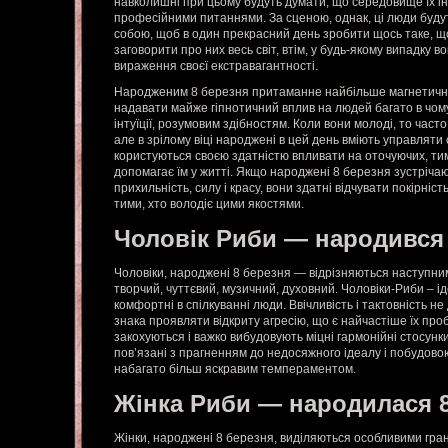
навколишні при цьому будуть думати, що середовище їх і
професійними питаннями. За сценою, однак, ці люди буд
собою, щоб в один прекрасний день зробити щось таке, що
заговорити про них весь світ, втім, у будь-якому випадку 
вираження своєї екстравагантності.
Народженим 8 березня притаманне найбільше магнетичне
надавати майже гіпнотичний вплив на людей багато в чому 
інтуїції, розумовим здібностям. Коли вони молоді, то часто
але в зрілому віці народжені в цей день вміють управляти
користуються своєю здатністю впливати на оточуючих, ти
допомагає їм у житті. Якщо народжені 8 березня зустріча
прихильність, силу і красу, вони здатні відчувати покірніс
тими, хто володіє цими якостями.
Чоловік Риби — народився
Чоловіки, народжені 8 березня — відрізняються наступни
творчий, чуттєвий, музичний, духовний. Чоловіки-Риби – ідеа
комфортні в спілкуванні люди. Ввічливість і тактовність н
знака проявляти відкриту агресію, що є найчастіше їх про
закохуються і важко вибудовують міцні гармонійні стосунк
пов’язані з прагненням до недосяжного ідеалу і побудовою
набагато більш яскравим темпераментом.
Жінка Риби — народилася 
Жінки, народжені 8 березня, виділяються особливими гра