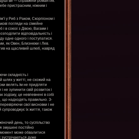
 душі ви — справжній романтик.
ебе пристрасним, ніжним і
’ї у Риб з Раком, Скорпіоном і
акові погляди на сімейне
і в союзі з Дівою, Вагами і
озподілити відповідальність і
ду одне одного і поступатися.
и, як Овен, Близнюки і Лев.
ктив на щасливий шлюб, навряд
ючи складність і
й шлях у житті, не схожий на
рки велять їм не приділяти
і не зупинити свій розвиток і
 зодіаку, це невпевнені в собі
і, що надходять правильно. З-
перевіряючи свої висновки і не
й супроводжує їх життя, також
іночий день, то суспільство
ня змушені постійно
ий момент може обвалитися
х зустрічаються дуже