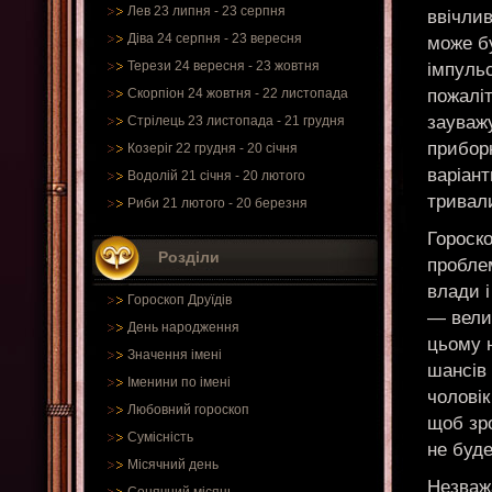
Лев 23 липня - 23 серпня
ввічлив
Діва 24 серпня - 23 вересня
може бу
Терези 24 вересня - 23 жовтня
імпульс
пожаліт
Скорпіон 24 жовтня - 22 листопада
зауважу
Стрілець 23 листопада - 21 грудня
приборк
Козеріг 22 грудня - 20 січня
варіант
Водолій 21 січня - 20 лютого
тривал
Риби 21 лютого - 20 березня
Гороско
Розділи
проблем
влади і
Гороскоп Друїдів
— велик
День народження
цьому н
Значення імені
шансів 
Іменини по імені
чоловік
Любовний гороскоп
щоб зро
Сумісність
не буде
Місячний день
Незважа