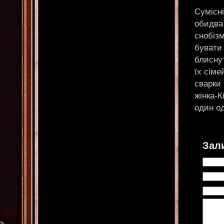
Сумісні
обидва 
снобізм
бувати 
блиснут
їх сіме
сварки 
жінка-К
один од
Зал