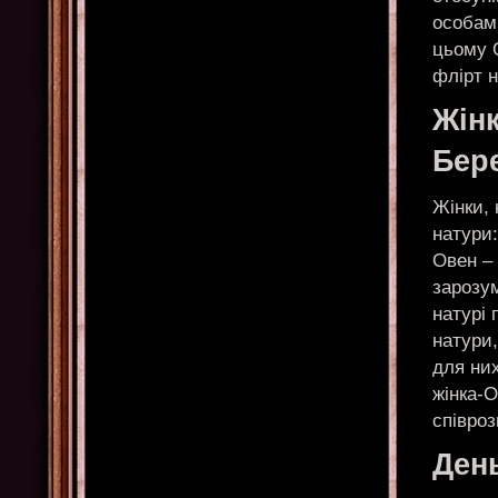
особам
цьому О
флірт н
Жін
Бер
Жінки, 
натури:
Овен – 
зарозум
натурі 
натури,
для них
жінка-О
співро
Ден