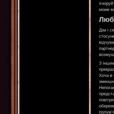
ігноруй
може м
Любо
Дім і с
стосун
відчува
партнер
возмуща
З інши
прекрас
Хоча в
зменшит
Непоган
предста
повітря
обереж
полум’я