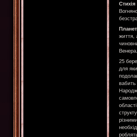
Стихія
Вогняно
безстра
Планет
життя, 
чиновни
Венера.
25 бере
для як
подолан
вабить 
Народж
самовпе
області
структ
різними
необхід
роблять