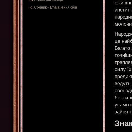
Сонячний місяць
ожирінн
Сонник
-
Тлумачення снів
апетит 
народив
молочни
Народже
це найб
Багато 
точніши
трапля
силу їх
продик
ведуть 
свої зд
безсилі
усамітн
зайняті
Знак