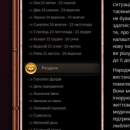
Лев 23 липня - 23 серпня
ситуац
Діва 24 серпня - 23 вересня
таємниц
Терези 24 вересня - 23 жовтня
не бува
здатніс
Скорпіон 24 жовтня - 22 листопада
те, про
Стрілець 23 листопада - 21 грудня
налашт
Козеріг 22 грудня - 20 січня
нову ін
Водолій 21 січня - 20 лютого
ви рішу
Риби 21 лютого - 20 березня
до її д
Розділи
Народже
вистача
Гороскоп Друїдів
помилк
День народження
Вони мо
Значення імені
ігнорую
Іменини по імені
життєви
Любовний гороскоп
медичн
Сумісність
підтрим
Місячний день
люблять