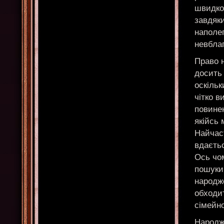
швидко 
завдяк
наполег
невблаг
Право 
досить 
оскіль
чітко 
повине
якійсь 
Найчас
вдаєтьс
Ось чо
пошуки 
народже
обходит
сімейно
Народже