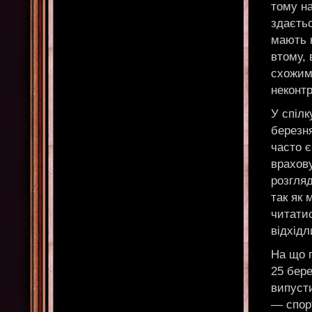
тому на
здаєтьс
мають н
втому, 
схожими
неконт
У спіл
березня
часто є
врахов
розгляд
так як 
читатис
відхідл
На що 
25 бере
випусти
— спорт