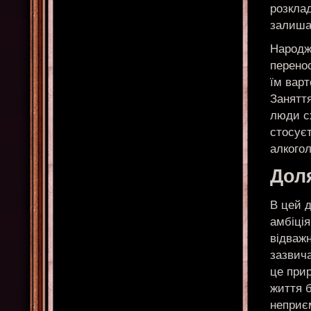
розклад
залишає
Народже
перенос
їм вар
Заняття
люди с
стосуєт
алкогол
Доля
В цей 
амбіція
відважн
зазвича
це прир
життя 
неприєм