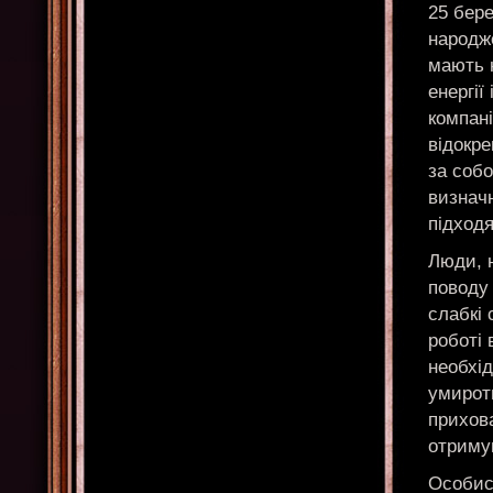
25 бер
народже
мають 
енергії
компані
відокре
за собо
визнач
підходя
Люди, н
поводу 
слабкі 
роботі 
необхід
умиротв
прихов
отриму
Особис