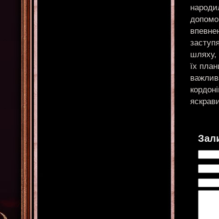
народи
допомог
впевнен
заступ
шляху, 
їх план
важлива
кордоні
яскрав
Зал