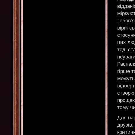
віддані
міркуют
зобов’
вірні с
стосун
цих лю
тоді с
неуваги
Распал
гірше т
можуть 
відверт
створює
прощаю
тому чи
Для на
друзів
критичн