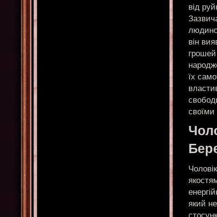
від руй
Зазвич
людино
він вия
грошей 
народже
їх само
властив
свобод
своїми 
Чол
Бер
Чолові
якостя
енергій
який н
стосунк