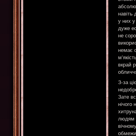
абсолют
навіть 
у них у
дуже е
не соро
викорис
немає 
м’якіст
вкрай р
обличчя
З-за ці
недобро
Зате вс
нічого 
хитрун
людям в
вічному
обмежи