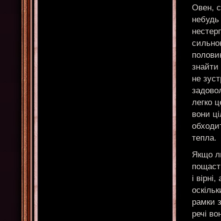
Овен, с
небудь 
нестерп
сильно
половин
знайти 
не зуст
задово
легко ц
вони ці
обходи
тепла.
Якщо л
пощасти
і вірні
оскільк
рамки 
речі во