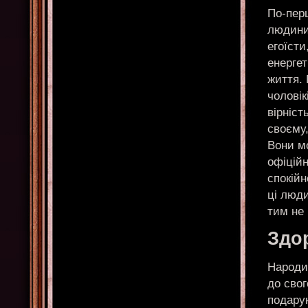
По-перш
людини,
егоїсти
енергет
життя. 
чоловік
вірніст
своєму,
Вони мо
офіцій
спокійн
ці люди
тим не 
Здо
Народи
до свог
подару