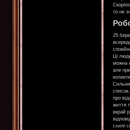
Скорпіо
то не з
Робо
25 бер
всереди
спокійн
Ці люди
можна 
але при
колекти
Сильни
список.
про від
життя т
вкрай р
відпові
схилі с