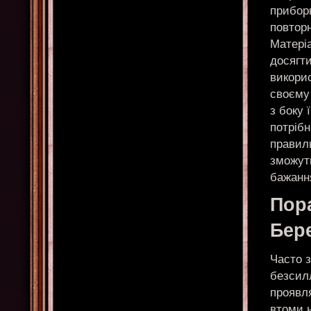
приборк
повтор
Матері
досягт
викори
своєму 
з боку 
потрібн
правил
зможуть
бажання
Пор
Бер
Часто з
безсилл
проявля
втоми 