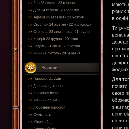
Лев 23 липня - 23 серпня
мають н
Діва 24 серпня - 23 вересня
різних 
Терези 24 вересня - 23 жовтня
в одній
Скорпіон 24 жовтня - 22 листопада
Тигр-Чо
Стрілець 23 листопада - 21 грудня
вона на
Козеріг 22 грудня - 20 січня
доведе
Водолій 21 січня - 20 лютого
протил
Риби 21 лютого - 20 березня
і він ї
довірят
Розділи
жодних 
Для тог
Гороскоп Друїдів
почати 
День народження
свого п
Значення імені
обожню
Іменини по імені
знатиму
Любовний гороскоп
вони ві
Сумісність
після т
Місячний день
вони р