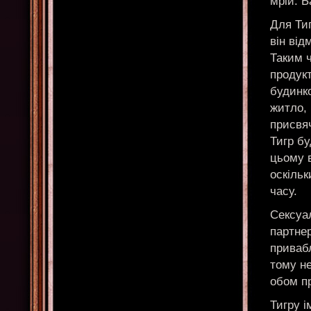
мрій. 
Для Тиг
він від
Таким 
продукт
будинко
житло, 
присвяч
Тигр бу
цьому в
оскільк
часу.
Сексуа
партне
привабл
тому н
обом п
Тигру і