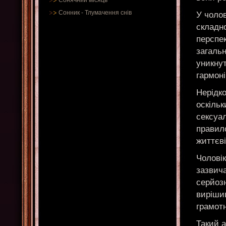
Сонячний місяць
Сонник
-
Тлумачення снів
У чолов
складно
перспек
загальн
уникну
гармон
Нерідко
оскільк
сексуал
правило
життєві
Чоловік
зазвич
серйозн
вирішив
грамот
Такий а