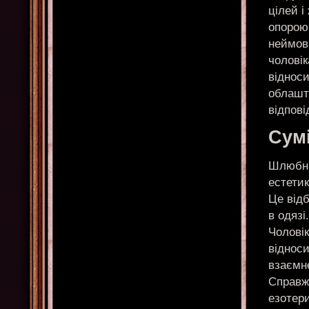
цілей і
опорою
неймові
чоловік
відноси
облашт
відпові
Сумі
Шлюбний
естетик
Це відб
в одязі
Чоловік
відноси
взаємне
Справжн
езотери