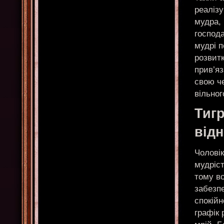
реалізу
мудра, 
господа
мудрі п
розвитк
прив’яз
свою ч
вільног
Тигр
від
Чоловік
мудріст
тому в
забезп
спокійн
графік 