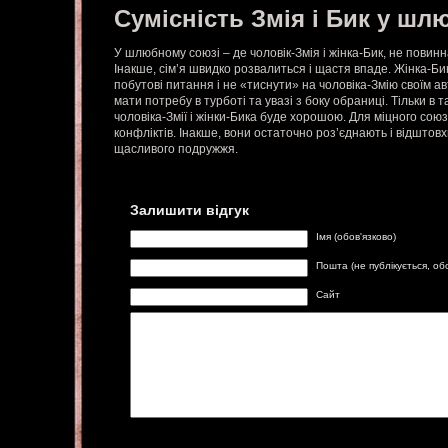
Сумісність Змія і Бик у шл
У шлюбному союзі – де чоловік-Змія і жінка-Бик, не повин
Інакше, сім’я швидко розвалиться і щастя впаде. Жінка-Би
побутові питання і не «тиснути» на чоловіка-Змію своїм а
мати потребу в турботі та увазі з боку обраниці. Тільки в 
чоловіка-Змії і жінки-Бика буде хорошою. Для міцного союз
конфліктів. Інакше, вони остаточно роз’єднають і відштовх
щасливого подружжя.
Залишити відгук
Імя (обов'язково)
Пошта (не публікується, об
Сайт