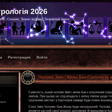
рологія 2026
пи, Сонник, Знаки зодіаку, Значення імені
ка
Регистрация
Войти
Чоловік Змія і Жінка Бик Сумісність 
Сумісність знаків чоловік Змія і жінка Бик є класичним сп
я
любові. При цьому не слід впадати з хибну ілюзію щодо то
суцільним святом і у партнерів завжди буде повне взаємо
рвня
Союз Змія-Чоловік і Бик-Жінка буде непорушний. Чоловік, з
вловити настрій своєї коханої, допоможе їй вирішувати буд