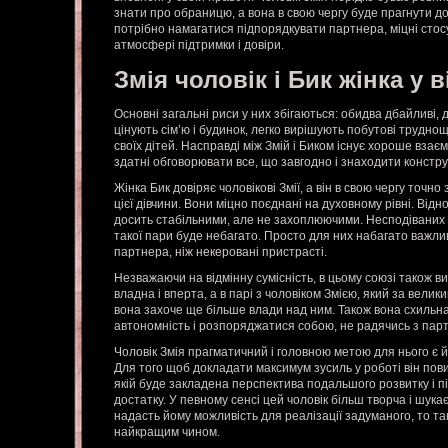
знати про обраницю, а вона в свою чергу буде прагнути до 
потрібно намагатися підпорядкувати партнера, міцні стосу
атмосфері підтримки і довіри.
Змія чоловік і Бик жінка у 
Основні загальні риси у них збігаються: обидва дбайливі, д
цінують сім’ю і будинок, легко вирішують побутові труднощ
своїх дітей. Насправді між Змій і Биком існує хороше взає
здатні обговорювати все, що завгодно і знаходити констру
Жінка Бик довіряє чоловікові Змії, а він в свою чергу точно 
цієї дівчини. Вони міцно поєднані на духовному рівні. Від
досить стабільними, але не захоплюючими. Несподіваних 
такої пари буде небагато. Просто для них набагато важлив
партнера, ніж некеровані пристрасті.
Незважаючи на відмінну сумісність, в цьому союзі також в
владна і вперта, а в парі з чоловіком Змією, який за велик
вона захоче ще більше влади над ним. Також вона схильна
автономність і розпоряджатися собою, не радячись з пар
Чоловік Змія прагматичний і головною метою для нього є 
Для того щоб докладати максимум зусиль у роботі він пов
якій буде закладена перспектива подальшого розвитку і 
достатку. У певному сенсі цей чоловік більш творча і шука
надасть йому можливість для реалізації задуманого, то т
найкращим чином.