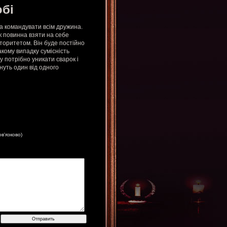
юбі
на командувати всім дружина.
к повинна взяти на себе
вторитетом. Він буде постійно
такому випадку сумісність
у потрібно уникати сварок і
нуть один від одного
ов'язково)