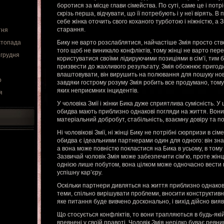
боротися за місце глави сімейства. По суті, саме це і потр
скрізь перша, відчувати, що її потребують і у неї вірять. 
себе жінка оточить свого коханого турботою і ніжністю, а Змі
старання.
тня
стопада
Бику не варто розслаблятися, найчастіше Змія просто ств
того щоб не виникало конфліктів, тому жінці не варто пер
 грудня
користуватися своїми лідируючими позиціями в сім’ї, тим 
призвести до жахливого результату. Змія обожнює пригоди
влаштовувати, він вирушить на полювання для пошуку нов
о
завдяки гострому розуму Змія робить все продумано, тому 
яких неприємних інцидентів.
я
У чоловіка Змії і жінки Бика дуже сприятлива сумісність. У 
обидва мають приблизно однакові погляди на життя. Вони
матеріальний добробут, стабільність, взаємну довіру та по
Ні чоловікові Змії, ні жінці Бику не потрібні сюрпризи в сім
обидва є ідеальними партнерами один для одного: він знає,
а вона може повністю покластися на Бика в усьому, в тому 
Зазвичай чоловік Змія може забезпечити сім’ю, проте жінц
однією лише побутом, вона цілком може одночасно вести 
успішну кар’єру.
Оскільки партнери дивляться на життя приблизно однаково,
теми, спільно вирішувати проблеми, вносити конструктивні
яке питання буде вивчено досконально, і вихід дійсно вия
Що стосується конфліктів, то вони трапляються в будь-якій
впевнені у своїй правоті. Чоловік Змія нерідко буває ревни