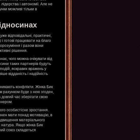
лідерства і автономії. Але не
нки можливі тільки в
відносинах
уже відповідальні, практичні,
і і готові працювати на благо
морозуміння і разом вони
ктивні рішення.
знає, чого можна очікувати від
носини таких партнерів будуть
подій, яскравих вражень у
іше відданість і надійність
иникають конфлікти. Жінка Бик
им рахунком буде з нею згоден,
 довгий час зберігати свою
тнером.
його особистісне зростання.
инен мати понад мотивацію, в
підвищення матеріального
є натура. Якщо жінка Бик
акий союз складеться