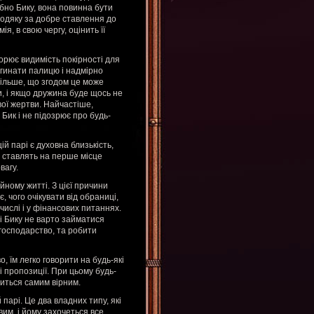
ібно Бику, вона повинна бути
В подяку за добре ставлення до
я, в свою чергу, оцінить її
орює видимість покірності для
егинати палицю і надмірно
більше, що згодом це може
, і якщо дружина буде щось не
ої жертви. Найчастіше,
Бик і не підозрює про будь-
цій парі є духовна близькість,
 ставлять на перше місце
вагу.
ейному житті. З цієї причини
 чого очікувати від обраниці,
числі і у фінансових питаннях.
і Бику не варто займатися
господарство, та робити
 їм легко говорити на будь-які
 пропозиції. При цьому будь-
виться самим вірним.
 парі. Це два владних типу, які
вим, і йому захочеться все