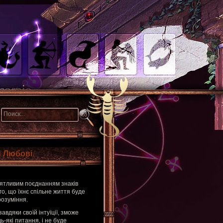
в Любові
риятливим поєднанням знаків
го, що їхнє спільне життя буде
розуміння.
авдяки своїй інтуїції, зможе
ь-які питання, і не буде