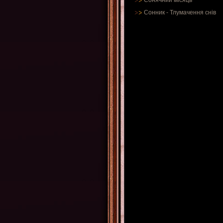
Сонячний місяць
Сонник
-
Тлумачення снів