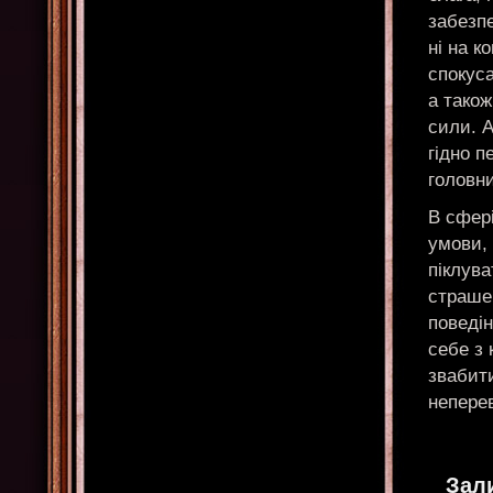
забезп
ні на к
спокуса
а тако
сили. А
гідно п
головни
В сфер
умови, 
піклува
страшен
поведін
себе з 
звабити
непере
Зал