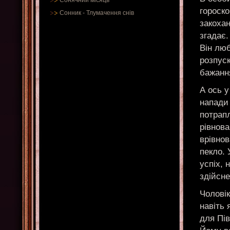
Сонячний місяць
гороско
Сонник
-
Тлумачення снів
закохан
згадає.
Він люб
розпуск
бажанн
А ось у
напади 
потрапл
рівнова
врівно
пекло. 
успіх, 
здійсне
Чоловік
навіть
для Пів