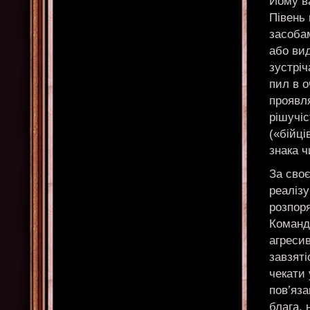
Йому в
Півень
засоба
або вид
зустріч
пил в о
проявля
рішучіс
(«бійці
знака 
За сво
реалізу
розпоря
Команди
агресив
завзяті
чекати 
пов’яза
блага, 