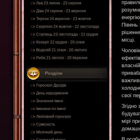
правиль
Лев 23 липня - 23 серпня
розумн
Діва 24 серпня - 23 вересня
енергію
Терези 24 вересня - 23 жовтня
Півень 
Скорпіон 24 жовтня - 22 листопада
рішення
Стрілець 23 листопада - 21 грудня
місці.
Козеріг 22 грудня - 20 січня
Чолові
Водолій 21 січня - 20 лютого
ефектів
Риби 21 лютого - 20 березня
власній
привабл
Розділи
важливо
Гороскоп Друїдів
холодн
День народження
свої пе
Значення імені
Згідно 
Іменини по імені
будуват
Любовний гороскоп
мірі пр
Сумісність
домашн
Місячний день
В особ