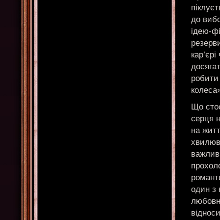
піклуєт
до виб
ідею-фі
резерви
кар’єрі
досяга
робити 
колеса»
Що сто
серця 
на житт
хвилюва
важлив
прохол
романт
один з
любовні
відноси