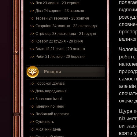
полягає
Лев 23 липня - 23 серпня
відпочи
Діва 24 серпня - 23 вересня
розсуд
Терези 24 вересня - 23 жовтня
сповнен
Скорпіон 24 жовтня - 22 листопада
просто
Стрілець 23 листопада - 21 грудня
великог
Козеріг 22 грудня - 20 січня
Чолові
Водолій 21 січня - 20 лютого
роботі,
Риби 21 лютого - 20 березня
наполег
природ
Розділи
самості
Гороскоп Друїдів
але він
День народження
спочатк
Значення імені
охоче д
Іменини по імені
Щура по
Любовний гороскоп
візьмет
Сумісність
ви завж
Місячний день
взяти у