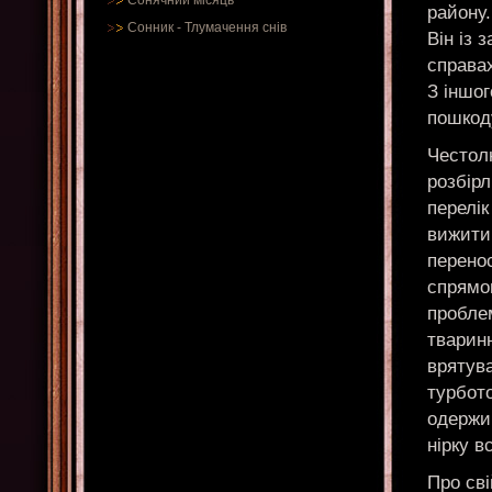
Сонячний місяць
району.
Сонник
-
Тлумачення снів
Він із 
справах
З іншог
пошкод
Честолю
розбірл
перелік
вижити 
перенос
спрямо
проблем
тваринн
врятува
турбот
одержи
нірку в
Про св