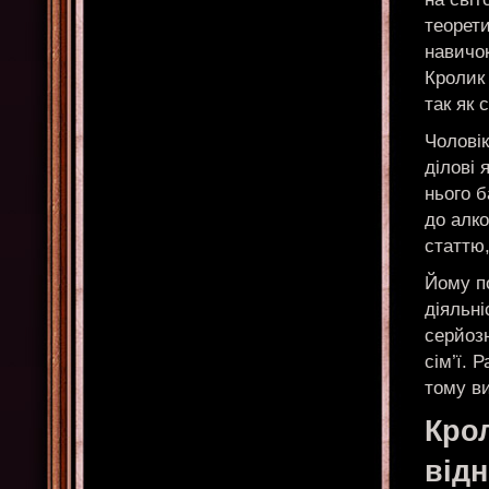
теорет
навичок
Кролик 
так як 
Чоловік
ділові 
нього б
до алк
статтю,
Йому п
діяльні
серйоз
сім’ї. 
тому ви
Крол
від