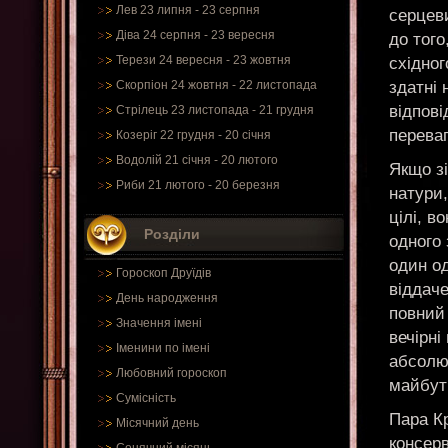
Лев 23 липня - 23 серпня
серцев
Діва 24 серпня - 23 вересня
до того
Терези 24 вересня - 23 жовтня
східног
здатні 
Скорпіон 24 жовтня - 22 листопада
відпові
Стрілець 23 листопада - 21 грудня
переваг
Козеріг 22 грудня - 20 січня
Водолій 21 січня - 20 лютого
Якщо зі
Риби 21 лютого - 20 березня
натури,
цілі, в
Розділи
одного 
один од
Гороскоп Друїдів
віддач
День народження
повний
Значення імені
вечірні
Іменини по імені
абсолют
Любовний гороскоп
майбут
Сумісність
Пара Кр
Місячний день
консер