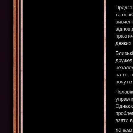
Предст
та осві
вивченн
відпов
практич
деяких
Близькі
дружел
незалеж
на те, 
почуття
Чолові
управля
Однак 
проблем
взяти в
Жінкам 