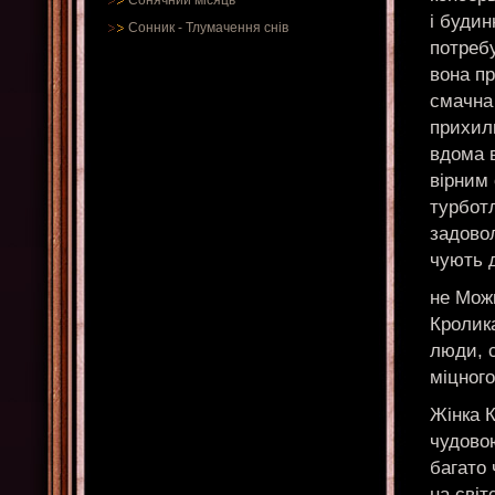
Сонячний місяць
і будин
Сонник
-
Тлумачення снів
потребу
вона пр
смачна 
прихиль
вдома в
вірним 
турботл
задовол
чують д
не Можн
Кролика
люди, с
міцного
Жінка 
чудовою
багато 
на світ