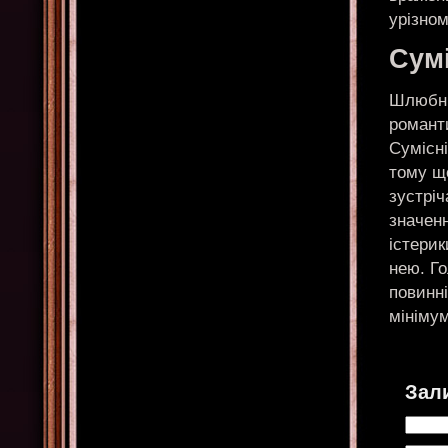
урізном
Сумі
Шлюбни
романт
Сумісні
тому щ
зустрі
значен
істерик
нею. Го
повинні
мінімум
Зал