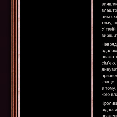
виявля
влаштов
цим схі
тому, щ
У такій
вирішит
Навряд 
вдалою.
вважати
сім’єю.
дивува
призвед
краще. 
в тому,
кого вл
Кролик
віднос
вражень