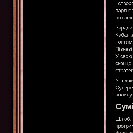
і створ
партнер
інтелек
Заради 
Кабан з
і оптим
Півневі
У свою
сконце
стратег
У цілом
Супереч
вплинут
Сумі
Шлюб, я
протри