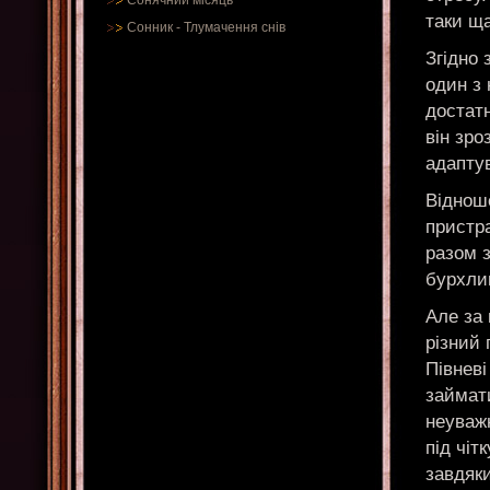
Сонячний місяць
таки щ
Сонник
-
Тлумачення снів
Згідно 
один з
достатн
він зро
адапту
Віднош
пристра
разом 
бурхли
Але за 
різний 
Півневі
займат
неуваж
під чіт
завдяки