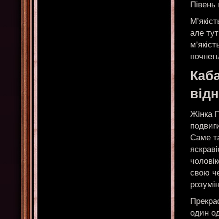
Півень 
М’якіст
але ту
м’якіст
почнеть
Каба
від
Жінка П
подвиги
Саме та
яскраві
чоловік
свою че
розумін
Прекрас
один о