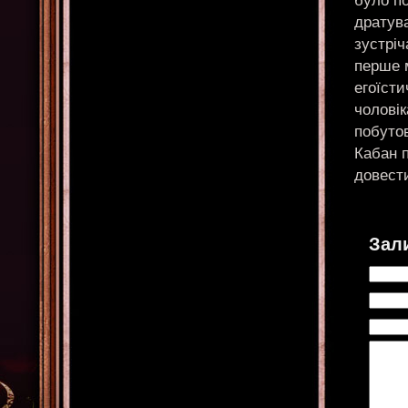
було п
дратува
зустріч
перше м
егоїсти
чоловік
побутов
Кабан 
довести
Зал