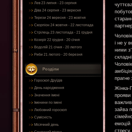
Лев 23 липня - 23 серпня
чуттєва
Діва 24 серпня - 23 вересня
побутов
Терези 24 вересня - 23 жовтня
старанн
партне
Скорпіон 24 жовтня - 22 листопада
Стрілець 23 листопада - 21 грудня
Чоловік
Козеріг 22 грудня - 20 січня
і не у 
Водолій 21 січня - 20 лютого
ними з’
Риби 21 лютого - 20 березня
складн
Чолові
Розділи
амбіція
прагне 
Гороскоп Друїдів
Жінка-П
День народження
прояви 
Значення імені
важливо
Іменини по імені
зайва 
Любовний гороскоп
сімейн
Сумісність
емоцій 
Місячний день
стресу.