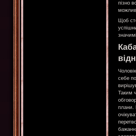
пізно в
можлив
Щоб сто
успішн
значимі
Каба
від
Чоловік
себе по
вирішув
Таким ч
обговор
плани. 
очікува
перетво
бажання