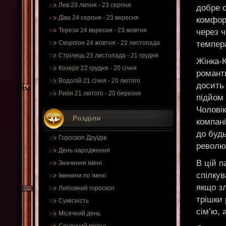
Лев 23 липня - 23 серпня
добре о
Діва 24 серпня - 23 вересня
комфор
Терези 24 вересня - 23 жовтня
через ч
темпер
Скорпіон 24 жовтня - 22 листопада
Стрілець 23 листопада - 21 грудня
Жінка-К
Козеріг 22 грудня - 20 січня
романт
Водолій 21 січня - 20 лютого
досить 
Риби 21 лютого - 20 березня
підйом 
Чоловік
Розділи
компані
до будь
Гороскоп Друїдів
револю
День народження
В цій п
Значення імені
спілкув
Іменини по імені
якщо зл
Любовний гороскоп
трішки
Сумісність
сім’ю,
Місячний день