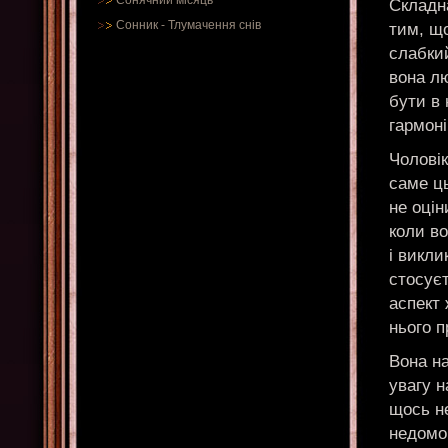
Сонячний місяць
Складна
Сонник
-
Тлумачення снів
тим, що
слабкий
вона л
бути в 
гармон
Чоловік
саме ць
не оцін
коли в
і викли
стосуєт
аспект 
нього п
Вона на
увагу н
щось не
недомов