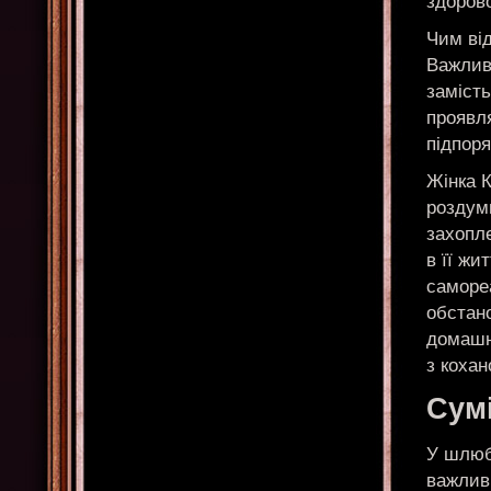
здорово
Чим від
Важлив
замість
проявля
підпоря
Жінка К
роздум
захопле
в її жи
самореа
обстано
домашн
з кохан
Сумі
У шлюбі
важливі