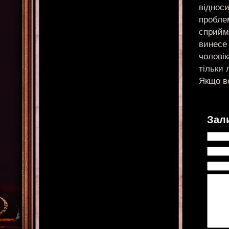
відноси
пробле
сприйм
винесе 
чоловік
тільки 
Якщо во
Зал