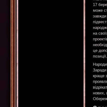
17 бере
може ст
завжди 
підвест
народж
на свої
проекті
необхід
це допо
позиції
Народил
Заради
краще з
проявля
відріка
нових,
Обережн