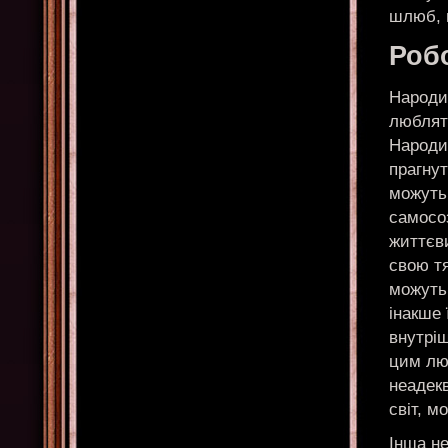
шлюб, 
Робо
Народил
люблят
Народи
прагнут
можуть
самосо
життєв
свою тя
можуть
інакше
внутріш
цим люд
неадек
світ, м
Інша не