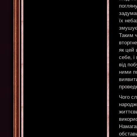
погляну
задуман
їх неб
змушує 
Таким 
вторгне
як цей 
себе, і
від поб
ними п
виявити
провед
Чого с
народж
життєв
викорис
Намагай
обстав