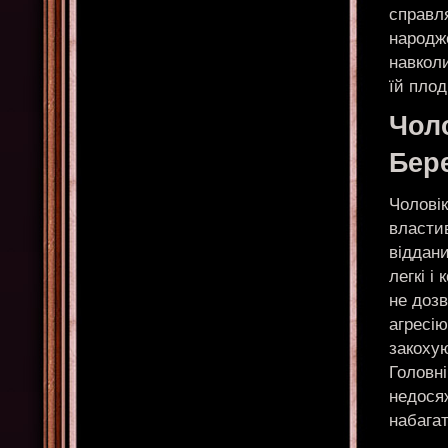
справл
народж
навколи
їй плод
Чол
Бер
Чолові
власти
віддани
легкі і
не дозв
агресію
закохую
Головні
недосяж
набага