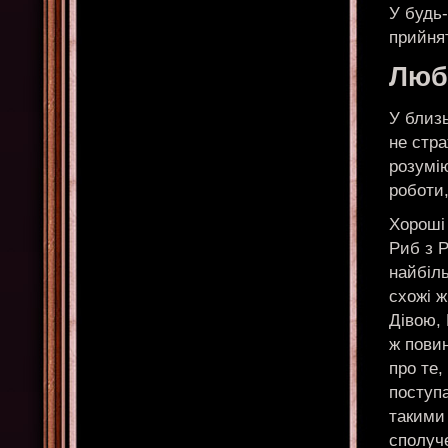
У будь-
прийнят
Любо
У близь
не стра
розумі
роботи,
Хороші 
Риб з Р
найбіль
схожі ж
Дівою, 
ж повин
про те,
поступ
такими 
сполуч