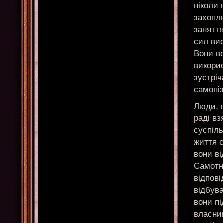
ніколи
захопл
заняття
сил вис
Вони в
викорис
зустріч
самопіз
Люди, 
раді вз
суспіль
життя с
вони ві
Самотн
відпові
відбува
вони п
власний