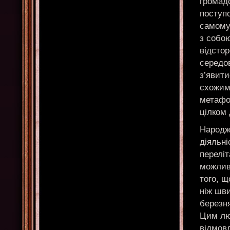
громадс
поступо
самому
з собою
відстор
середо
з’явити
схожим
метафо
цілком 
Народж
діяльн
переліт
можлив
того, щ
ніж шв
березня
Цим люд
відмовл