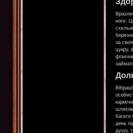
Здо
Вразлив
ноги. Ц
схильн
березн
за свої
цукру, 
фізичн
займат
Доля
Вібраці
особис
кармічн
шляхом
багато 
день п
душу, 