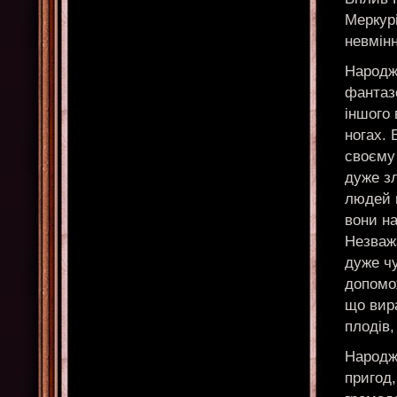
Меркурі
невмінн
Народже
фантазе
іншого 
ногах. 
своєму 
дуже з
людей 
вони н
Незваж
дуже чу
допомо
що вира
плодів
Народж
пригод