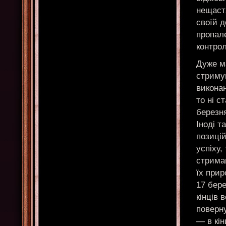
нещастя
своїй д
пропале
контрол
Дуже м
стримув
виконан
то ні с
березня
Іноді т
позицій
успіху,
стриман
їх прир
17 бере
кінців 
поверну
— в кін