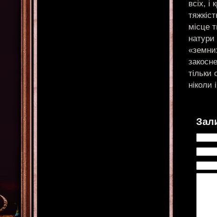
всіх, і
тяжкіст
місце т
натури
«земни
закосн
тільки 
ніколи 
Зал