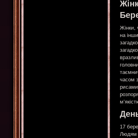
Жін
Бер
Жінки, 
на інш
загадко
загадко
вразлив
головн
таємнич
часом 
рисами 
розпор
м’якіст
Ден
17 бер
Людям 