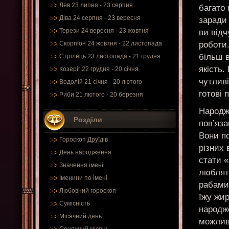
Лев 23 липня - 23 серпня
багато 
Діва 24 серпня - 23 вересня
заради 
Терези 24 вересня - 23 жовтня
ви від
роботи.
Скорпіон 24 жовтня - 22 листопада
більш 
Стрілець 23 листопада - 21 грудня
якість.
Козеріг 22 грудня - 20 січня
чутлив
Водолій 21 січня - 20 лютого
готові 
Риби 21 лютого - 20 березня
Народж
Розділи
пов’яза
Вони п
Гороскоп Друїдів
різних 
День народження
стати «
Значення імені
люблять
Іменини по імені
рабами 
Любовний гороскоп
їжу жир
Сумісність
народж
Місячний день
можлив