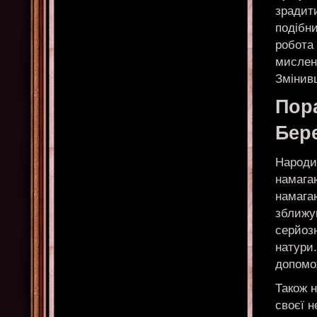
зрадити
подібн
робота 
мислен
Змінивш
Пор
Бер
Народил
намагаю
намага
зближу
серйозн
натури.
допомож
Також н
своєї н