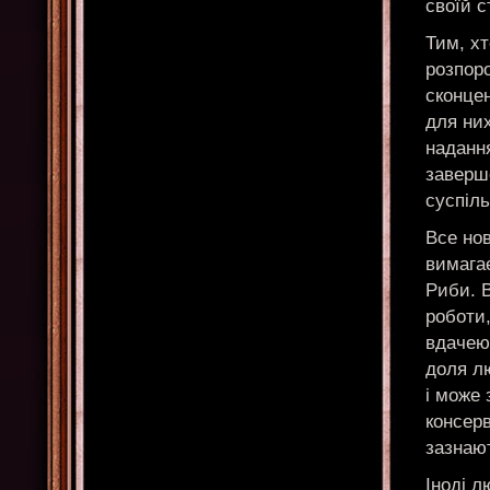
своїй с
Тим, хт
розпоро
сконце
для них
надання
заверше
суспіль
Все нов
вимагає
Риби. 
роботи,
вдачею.
доля л
і може
консерв
зазнаю
Іноді л