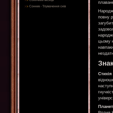
Сонячний місяць
плаванн
Сонник
-
Тлумачення снів
Народж
повну 
загубит
задовол
народже
цьому н
навпак
нездат
Знак
Стихія
відноше
наступн
гнучкіс
універс
Планет
Вплив Н