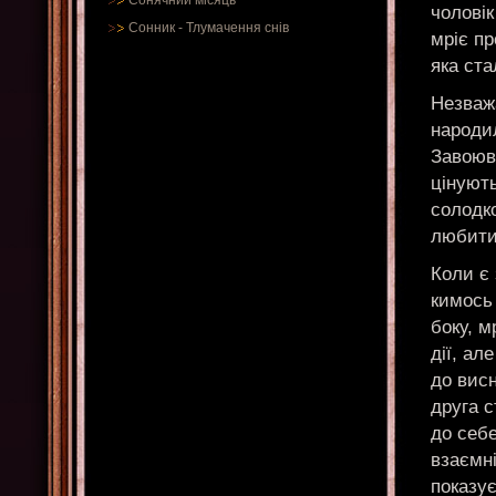
Сонячний місяць
чоловік
Сонник
-
Тлумачення снів
мріє пр
яка ста
Незважа
народил
Завоюва
цінують
солодко
любити 
Коли є 
кимось 
боку, м
дії, ал
до висн
друга 
до себе
взаємн
показує