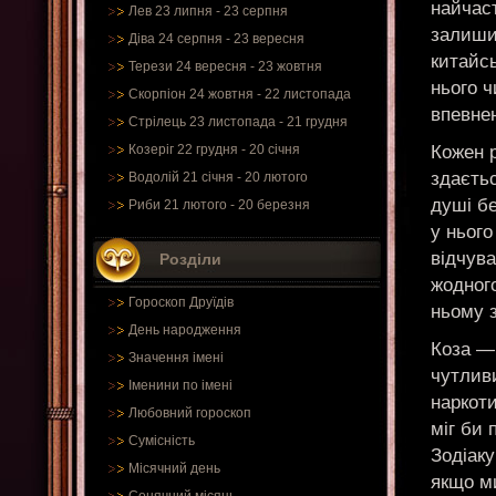
найчаст
Лев 23 липня - 23 серпня
залиши
Діва 24 серпня - 23 вересня
китайсь
Терези 24 вересня - 23 жовтня
нього 
Скорпіон 24 жовтня - 22 листопада
впевнен
Стрілець 23 листопада - 21 грудня
Кожен 
Козеріг 22 грудня - 20 січня
здаєтьс
Водолій 21 січня - 20 лютого
душі бе
Риби 21 лютого - 20 березня
у нього
відчува
Розділи
жодного
Гороскоп Друїдів
ньому 
День народження
Коза —
Значення імені
чутлив
Іменини по імені
наркоти
Любовний гороскоп
міг би 
Сумісність
Зодіаку
Місячний день
якщо ми