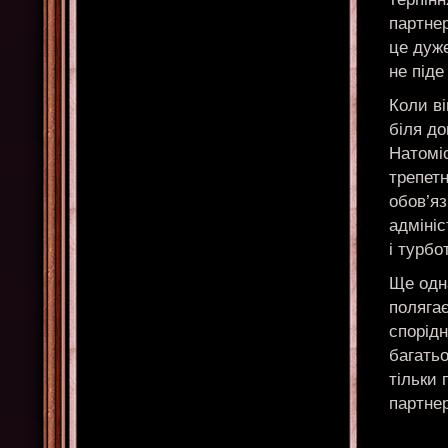
партне
це дуже
не піде
Коли ві
біля д
Натоміс
трепетн
обов’яз
адмініс
і турбо
Ще одна
полягає
спорідн
багатьо
тільки 
партнер