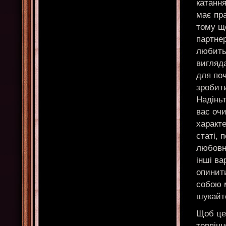
катання
має пр
тому щ
партнер
любить 
вигляда
для поч
зробити
Надіньт
вас очи
характе
статі, 
любовно
інші ва
опинити
собою м
шукайте
Щоб це 
терпінн