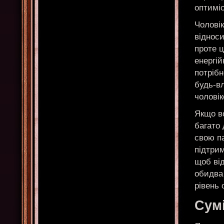
оптимі
Чоловік
відноси
проте ц
енергій
потрібн
будь-в
чолові
Якщо в
багато 
свою п
підтрим
щоб ві
обидва
рівень 
Сумі