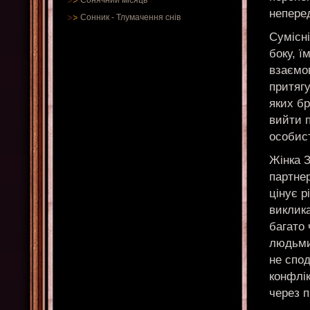
Сонячний місяць
непере
Сонник
-
Тлумачення снів
Сумісні
боку, ї
взаємов
притягу
яких б
вийти 
особист
Жінка З
партнер
цінує р
виклик
багато 
людьми.
не спод
конфлі
через п