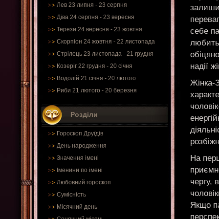
Лев 23 липня - 23 серпня
залишил
Діва 24 серпня - 23 вересня
переваг
Терези 24 вересня - 23 жовтня
себе па
любить 
Скорпіон 24 жовтня - 22 листопада
обіцяно
Стрілець 23 листопада - 21 грудня
надії ж
Козеріг 22 грудня - 20 січня
Водолій 21 січня - 20 лютого
Жінка-З
Риби 21 лютого - 20 березня
характ
чоловік
Розділи
енергій
діяльні
Гороскоп Друїдів
розбіжн
День народження
На перш
Значення імені
приємно
Іменини по імені
чергу, 
Любовний гороскоп
чолові
Сумісність
Якщо па
Місячний день
перспек