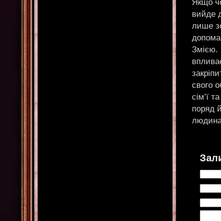
Якщо чо
вийде д
лише зо
допома
Змією. 
вплива
закріпи
свого о
сім’ї т
поряд й
людина
Зал