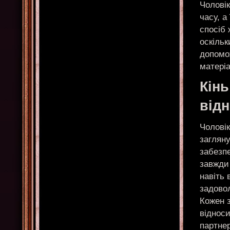
Чоловік
часу, а
спосіб 
оскільк
допомо
матері
Кінь
від
Чоловік
заглян
забезпе
завжди
навіть
задово
Кожен 
віднос
партнер