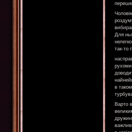
перешк
Чоловік
роздуму
вибира
Для ньо
нелегко
так-то 
насправ
рухоми
доводит
найней
в таком
турбува
Варто в
велики
дружину
важливо