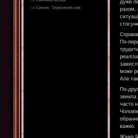
Сонячний місяць
дуже п
Сонник
-
Тлумачення снів
разом, 
ситуаці
стосунк
Справжн
По-пер
трудить
реаліза
замисл
може р
Але так
По-друг
звикла 
часто 
Чоловік
обраниц
важко.
Жінка 