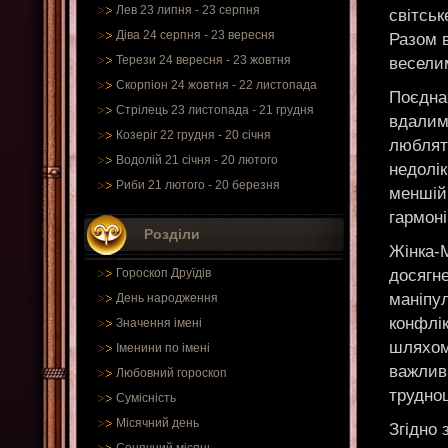
Лев 23 липня - 23 серпня
світськ
Діва 24 серпня - 23 вересня
Разом 
Терези 24 вересня - 23 жовтня
весели
Скорпіон 24 жовтня - 22 листопада
Поєднан
Стрілець 23 листопада - 21 грудня
вдалим.
Козеріг 22 грудня - 20 січня
люблять
Водолій 21 січня - 20 лютого
недолік
Риби 21 лютого - 20 березня
меншій
гармоні
Розділи
Жінка-М
досягне
Гороскоп Друїдів
маніпул
День народження
конфлік
Значення імені
шляхом 
Іменини по імені
важливі
Любовний гороскоп
труднощ
Сумісність
Місячний день
Згідно 