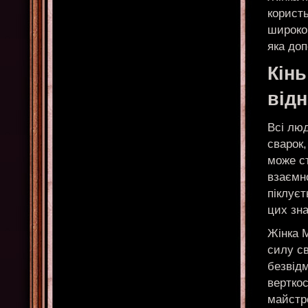
користь
широког
яка до
Кінь
від
Всі люд
сварок,
може ст
взаємно
піклуєт
цих зна
Жінка 
силу св
безвід
верткос
майстро