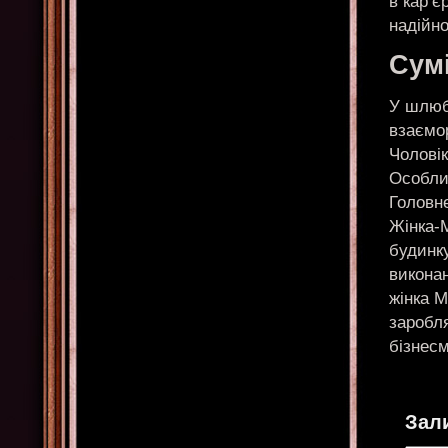
в кар’є
надійно
Сумі
У шлюбі
взаємор
Чоловік
Особли
Головн
Жінка-М
будинку
виконан
жінка М
заробл
бізнес
Зал