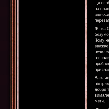
Ця осо
на плав
відноси
перева
Жінка С
безумо
йому не
вважає
незалеж
господи
проблем
привяз
Важлив
підтрим
добре 
вимагаю
мети.