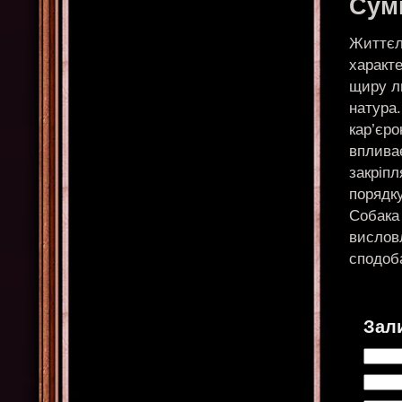
Сумі
Життєл
характе
щиру л
натура.
кар’єро
впливає
закріп
порядку
Собака 
висловл
сподоб
Зал