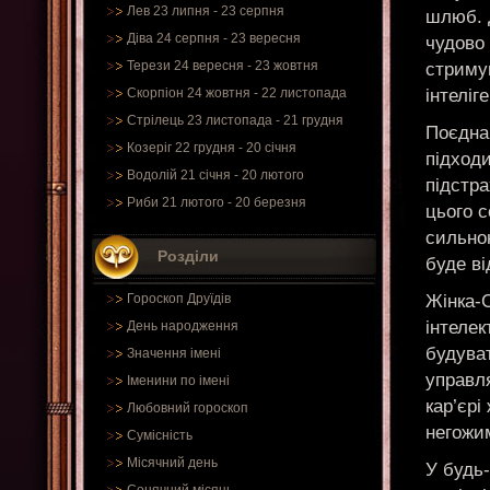
Лев 23 липня - 23 серпня
шлюб. Д
Діва 24 серпня - 23 вересня
чудово 
Терези 24 вересня - 23 жовтня
стримув
інтеліг
Скорпіон 24 жовтня - 22 листопада
Стрілець 23 листопада - 21 грудня
Поєднан
Козеріг 22 грудня - 20 січня
підходи
Водолій 21 січня - 20 лютого
підстра
Риби 21 лютого - 20 березня
цього с
сильною
Розділи
буде ві
Жінка-С
Гороскоп Друїдів
інтелек
День народження
будуват
Значення імені
управл
Іменини по імені
кар’єрі
Любовний гороскоп
негожим
Сумісність
Місячний день
У будь-