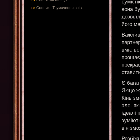
Сонячний місяць
сумісні
Сонник
-
Тлумачення снів
вона б
дозвілл
його ма
Важлив
партнер
вміє вс
прощає,
прекрас
ставити
Є багат
Якщо жі
Кінь зм
але, як
ідеалі 
зуміють
він змо
Розбіж