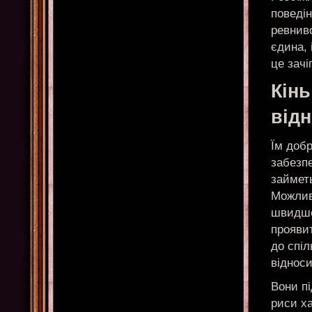
поведін
ревниво
єдина, 
це зачі
Кінь
від
Їм добр
забезпе
займет
Можливо
швидше 
проявит
до спіл
відноси
Вони пі
риси ха