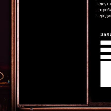
відсутн
потреби
середин
Зал