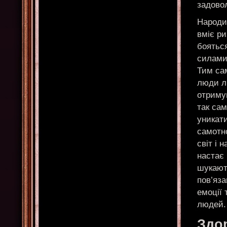
задово
Народил
вміє ри
бояться
силами
Тим са
люди лю
отримую
так сам
уникат
самотно
світ і 
настає 
шукають
пов’яза
емоції 
людей.
Здо