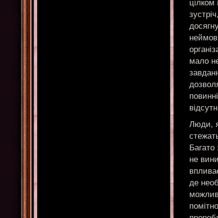
цілком 
зустріч
досягну
неймов
організ
мало н
завданн
дозвол
повинні
відсутн
Люди, я
стежать
Багато 
не вини
впливає
де нео
можливо
помітно
проробл