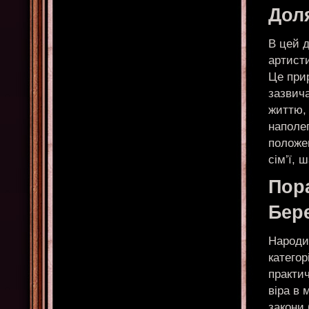
Доля
В цей 
артист
Це прир
зазвича
життю,
наполег
положен
сім’ї, 
Пор
Бер
Народи
категор
практич
віра в 
закони 