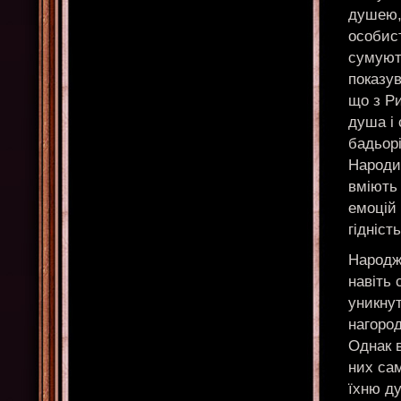
душею, 
особист
сумуют
показув
що з Ри
душа і 
бадьорі
Народил
вміють
емоцій 
гідність
Народже
навіть 
уникнут
нагород
Однак в
них са
їхню д