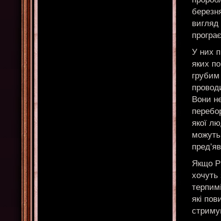
березня
вигляд 
програє
У них 
яких по
грубим
провод
Вони н
перебо
якої лю
можуть 
пред’я
Якщо Ри
хочуть 
терпим
які пов
стримув