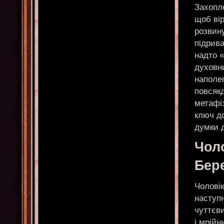
Захопле
щоб вір
розвину
підрива
надто 
духовни
наполе
повсякд
метафі
ключ до
думки д
Чол
Бер
Чолові
наступ
чуттєви
і мрійн