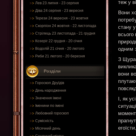
теж у в
Лев 23 липня - 23 серпня
Діва 24 серпня - 23 вересня
Вони х
Терези 24 вересня - 23 жовтня
потребу
Скорпіон 24 жовтня - 22 листопада
стану 
Стрілець 23 листопада - 21 грудня
всього 
природн
Козеріг 22 грудня - 20 січня
одним 
Водолій 21 січня - 20 лютого
Риби 21 лютого - 20 березня
З Щурам
виклик
Розділи
вони в
плутают
Гороскоп Друїдів
повсяк
День народження
І, як у
Значення імені
ситуаці
Іменини по імені
момент
Любовний гороскоп
прагнут
Сумісність
егоїст
Місячний день