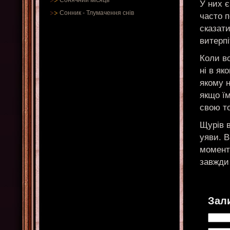
Сонячний місяць
У них є
Сонник
-
Тлумачення снів
часто п
сказати
витерпі
Коли в
ні в як
якому н
якщо їм
свою то
Щурів в
уяви. В
момент
завжди 
Зал