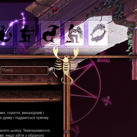
ні, спритні, винахідливі і
ою думку і піддаються чужому
браного шляху. Темпераментні,
ви, якщо зійти з обраного