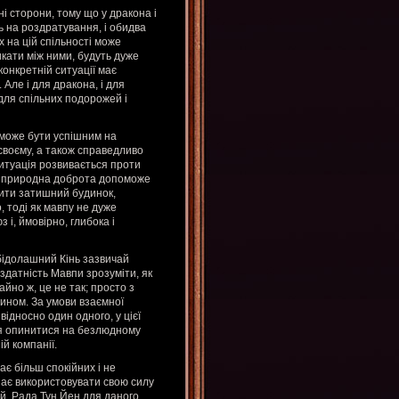
ані сторони, тому що у дракона і
ь на роздратування, і обидва
 на цій спільності може
икати між ними, будуть дуже
онкретній ситуації має
 Але і для дракона, і для
для спільних подорожей і
може бути успішним на
своєму, а також справедливо
ситуація розвивається проти
 її природна доброта допоможе
рити затишний будинок,
 тоді як мавпу не дуже
і, ймовірно, глибока і
бідолашний Кінь зазвичай
здатність Мавпи зрозуміти, як
йно ж, це не так; просто з
чином. За умови взаємної
відносно один одного, у цієї
ося опинитися на безлюдному
ій компанії.
ає більш спокійних і не
инає використовувати свою силу
ей. Рада Тун Йен для даного