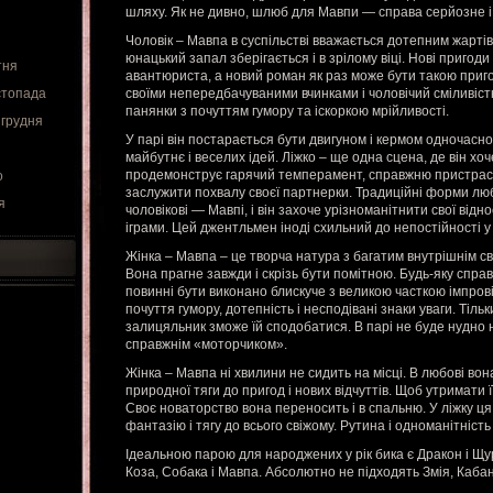
шляху. Як не дивно, шлюб для Мавпи — справа серйозне і
Чоловік – Мавпа в суспільстві вважається дотепним жартів
юнацький запал зберігається і в зрілому віці. Нові пригоди
тня
авантюриста, а новий роман як раз може бути такою приго
стопада
своїми непередбачуваними вчинками і чоловічий сміливіст
панянки з почуттям гумору та іскоркою мрійливості.
 грудня
У парі він постарається бути двигуном і кермом одночасно
майбутнє і веселих ідей. Ліжко – ще одна сцена, де він хоч
продемонструє гарячий темперамент, справжню пристрас
о
заслужити похвалу своєї партнерки. Традиційні форми лю
я
чоловікові — Мавпі, і він захоче урізноманітнити свої ві
іграми. Цей джентльмен іноді схильний до непостійності у 
Жінка – Мавпа – це творча натура з багатим внутрішнім св
Вона прагне завжди і скрізь бути помітною. Будь-яку справ
повинні бути виконано блискуче з великою часткою імпровіз
почуття гумору, дотепність і несподівані знаки уваги. Тіль
залицяльник зможе їй сподобатися. В парі не буде нудно н
справжнім «моторчиком».
Жінка – Мавпа ні хвилини не сидить на місці. В любові вон
природної тяги до пригод і нових відчуттів. Щоб утримати 
Своє новаторство вона переносить і в спальню. У ліжку ц
фантазію і тягу до всього свіжому. Рутина і одноманітність 
Ідеальною парою для народжених у рік бика є Дракон і Щу
Коза, Собака і Мавпа. Абсолютно не підходять Змія, Кабан 