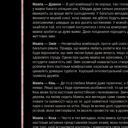
Мавпа — Дракон
— В цієї комбінації є як хороші, так і пог
у мавпи багато спільних рис. Обидва дуже сильно реагуют
вважають за краще жити сьогоденням. У багатьох випадках
виникнути міцний союз, хоча сварки, які дійсно будуть вин
агресивними і швидше за все досить затяжними. У кожній к
знайтися той, хто готовий поступитися і піти на компроміс.
мавпи зробити це дуже важко. Дане поєднання підходить 
життєвих змін.
Мавпа — Змія
— Незвичайна комбінація, проте цей союз 
багатьох рівнях. Правда, що мавпа любить робити все по-
буде відзначити, що змія часом буває дуже вперта, якщо 
здорового глузду. Однак при цьому мавпа не агресивна, і
остудити завзятість змії. Змія зазвичай намагається ство
роблячи його настільки комфортним, наскільки це можливо,
цікавлять домашні турботи. Хороший інтелектуальний союз 
тривала дружба.
Мавпа — Кінь
— Де-то в глибині Мавпи дуже практичні, а 
немає. Якщо щось і буде причиною розбіжностей, то це не
Кінь може бути настільки непостійною і легковажною. Звича
дерева, на якому сидить Мавпа, все виглядає саме таким 
поваги та наявності часу на те, щоб навчитися терпимості 
пари є значні шанси на успіх. Якщо їм волею долі судил
острові, вони зметикувати, як весело провести час в дружн
Мавпа — Коза
— Часто в тих випадках, коли мавпа зустріч
настільки активних представників інших знаків, вона поч
для того, щоб встановити контроль і домагатися своїх ціл