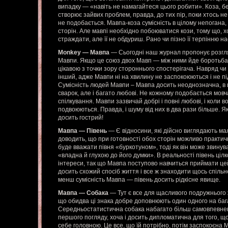
випадку — «навіть не намагайтеся цього робити». Коза, без
створює зайвих проблем, правда, до тих пір, поки хтось не
не подобається. Мавпа-коза сумісність в цілому непогана,
сторін. Але мавпі необхідно побоюватися кози, тому що, хо
страждати, але її не обдуриш. Рано чи пізно її терпінню н
Monkey — Мавпа
— Сьогодні наш журнал пропонує розгля
Мавпи. Якщо це союз двох Мавп — між ними йде боротьба 
цікавою з точки зору стороннього спостерігача. Навряд чи
інший, адже Мавпи ні на хвилину не заспокоюються і не п
Сумісність людей Мавпи – Мавпа досить неоднозначна, в 
сварок, але і багато любові. Не кожному подобається мовч
спілкування. Мавпи зазвичай добрі і повні любові, і коли в
подвоюються. Правда, і шуму від них в два рази більше. Як
досить гострий!
Мавпа — Півень
— Є відносини, які дійсно виглядають мал
доводить, що при готовності обох сторін можливо практи
буде вважати півня «буркотуном», тоді як він може звинува
«владна й глухою до його думки». В реальності півень цілк
інтереси, так що Мавпа поступово навчиться приймати це
досить схожий спосіб життя і все ж знаходити щось спільн
менш сумісність Мавпа — півень досить рідкісне явище.
Мавпа — Собака
— Тут є все для щасливого подружнього ж
що обидва ці знака добре доповнюють один одного на бага
Середньостатистична собака набагато більш самовпевнен
першого погляду, хоча і досить дипломатична для того, 
себе головною. Це все, що їй потрібно, потім заспокоєна