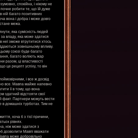
умовно, спокійна, і нікому не
 почне робити те, що їй дуже
 в ній багато позитивних
ча вона і добра і може довго
астане межа.
нути, яка сумісність людей
за владу, яка може здатися
 в неї зможе втрутитися хтось
іддаються зовнішньому впливу.
цьому союзі буде багато
ання, багато воліють жар
они разом, ці властивості
що це рецепт успіху, то він
оймовірними, і все ж досвід
чно все. Мавпа майже напевно
тити її в тому, що вона
ом здатний відстояти свої
й факт. Партнери можуть вести
е в домашніх турботах. Тим не
иття, хоча б з тієї причини,
тьох рівнях.
а, ніж може здатися з
щоб дозволити Мавпі вважати
 Мавпа може добровільно