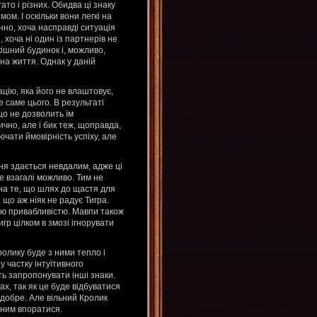
ато і різних. Обидва ці знаку
м. І оскільки вони легкі на
нно, хоча насправді ситуація
, хоча ні один із партнерів не
ішний будинок і, можливо,
на життя. Однак у даній
цію, яка його не влаштовує,
е саме цього. В результаті
що не дозволить їм
чно, але і бик теж, щоправда,
чати ймовірність успіху, але
я здається невдалим, адже ці
це взагалі можливо. Тим не
на те, що шлях до щастя для
що аж ніяк не радує Тигра.
ою привабливістю. Мавпи також
гр цілком в змозі ігнорувати
олику буде з ними тепло і
у частку інтуїтивного
ть запропонувати інші знаки.
ах, так як це буде відбуватися
 добре. Але вільний Кролик
з ним впоратися.