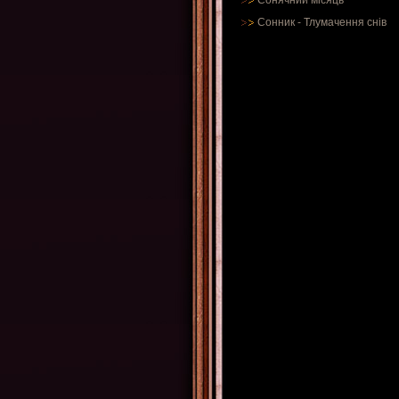
Сонячний місяць
Сонник
-
Тлумачення снів