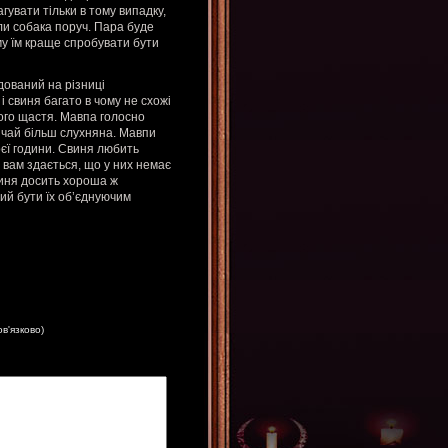
гувати тільки в тому випадку,
ли собака поруч. Пара буде
му їм краще спробувати бути
дований на різниці
 свиня багато в чому не схожі
кого щастя. Мавпа голосно
вичай більш слухняна. Мавпи
оєї години. Свиня любить
вам здається, що у них немає
свиня досить хороша ж
ий бути їх об’єднуючим
ов'язково)