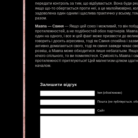
передати контроль за тим, що відбувається. Вона буде реа
якщо що-то обертається проти неї, а це малоймовірно, ко
задоволена один одним і щаслива практично у всьому, то
разом.
Мавпа — Свиня
— Якщо цей союз і можливий, то він побу
протилежностей, а не подібностей обох партнерів. Мавпа і
один на одного, і все ж цей факт може призвести до вели
говорить і досить агресивна, тоді як Свиня спокійна і заз
активно домагаються свого, тоді як свиня завжди чекає св
розкіш, а Мавпа може обходитися лише небагатьом. Якщо 
нічого спільного, то ви помиляєтеся. Сумісність Мавпа і 
протилежності притягуються! Цей магнетизм цілком здатн
началом.
Залишити відгук
Імя (обов'язково)
Пошта (не публікується, об
Сайт