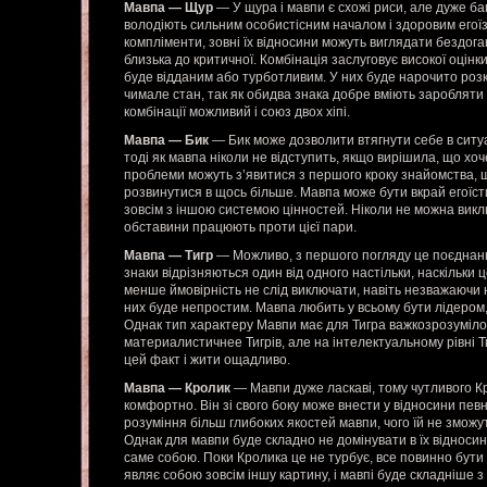
Мавпа — Щур
— У щура і мавпи є схожі риси, але дуже баг
володіють сильним особистісним началом і здоровим егоїзмо
компліменти, зовні їх відносини можуть виглядати бездога
близька до критичної. Комбінація заслуговує високої оцінки
буде відданим або турботливим. У них буде нарочито розк
чимале стан, так як обидва знака добре вміють заробляти 
комбінації можливий і союз двох хіпі.
Мавпа — Бик
— Бик може дозволити втягнути себе в ситуа
тоді як мавпа ніколи не відступить, якщо вирішила, що хоч
проблеми можуть з’явитися з першого кроку знайомства, 
розвинутися в щось більше. Мавпа може бути вкрай егоїсти
зовсім з іншою системою цінностей. Ніколи не можна виклю
обставини працюють проти цієї пари.
Мавпа — Тигр
— Можливо, з першого погляду це поєднанн
знаки відрізняються один від одного настільки, наскільки 
менше ймовірність не слід виключати, навіть незважаючи 
них буде непростим. Мавпа любить у всьому бути лідером, 
Однак тип характеру Мавпи має для Тигра важкозрозуміл
материалистичнее Тигрів, але на інтелектуальному рівні Ти
цей факт і жити ощадливо.
Мавпа — Кролик
— Мавпи дуже ласкаві, тому чутливого Кр
комфортно. Він зі свого боку може внести у відносини певн
розуміння більш глибоких якостей мавпи, чого їй не зможу
Однак для мавпи буде складно не домінувати в їх відносин
саме собою. Поки Кролика це не турбує, все повинно бути
являє собою зовсім іншу картину, і мавпі буде складніше 