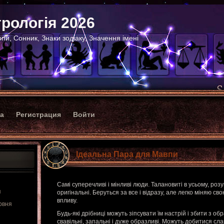
рологія 2026
пи, Сонник, Знаки зодіаку, Значення імені
ка
Регистрация
Войти
Ідеальна Пара для Мавпи
Самі суперечливі і мінливі люди. Талановиті в усьому, розум
я
оригінальні. Беруться за все і відразу, але легко міняю св
впливу.
рвня
Будь-які дрібниці можуть зіпсувати їм настрій і збити з о
свавільні, запальні і дуже образливі. Можуть добитися сла