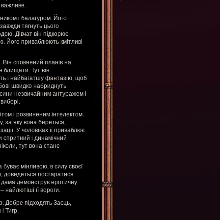
 важливе.
ником і балагуром. Його
 завжди тягнуть цього
дою. Дівчат він підкорює
ю. Його приваблюють кмітливі
. Він сповнений планів на
е блищати. Тут він
ть і найбагатшу фантазію, щоб
бові швидко набриднуть
дносини незвичайним антуражем і
виборі.
ітом і розвиненим інтелектом.
у, за яку вона береться,
ації. У чоловіках її приваблює
ки спритний і динамічний
іколи, тут вона стане
а буває мінливою, в силу своєї
її, доведеться постаратися.
я дама демонструє еротичну
– найлютіші її вороги.
р. Добре підходять Заєць,
і Тигр.