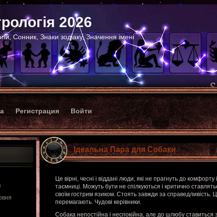
рологія 2026
пи, Сонник, Знаки зодіаку, Значення імені
ка
Регистрация
Войти
Ідеальна Пара для Собаки
Це вірні, чесні і віддані люди, які не прагнуть до комфорту
я
таємниці. Можуть бути не спілкуються і критично ставлять
своїм гострим язиком. Стоять завжди за справедливість. 
рвня
перемагають. Чудові керівники.
Собака непостійна і неспокійна, але до шлюбу ставиться