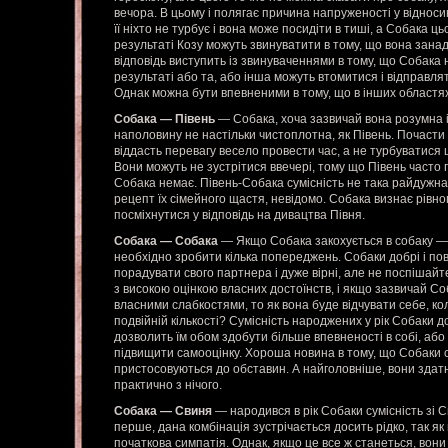
вечора. В цьому і полягає причина напруженості у відноси
її ніхто не турбує і вона може посидіти в тиші, а Собака ць
результаті Козу можуть звинуватити в тому, що вона занад
відповідь виступить із звинуваченнями в тому, що Собака 
результаті або та, або інша можуть втомитися і відправля
Однак можна бути впевненими в тому, що в інших областях 
Собака — Півень
— Собака, хоча зазвичай вона розумна і
наполовину не настільки чистоплотна, як Півень. Почасти
віддасть перевагу весело провести час, а не турбуватися 
Вони можуть не зустрітися ввечері, тому що Півень часто 
Собака немає. Півень-Собака сумісність не така райдужна,
рецепт їх сімейного щастя, невідомо. Собака визнає рівно
посміхнутися у відповідь на дивацтва Півня.
Собака — Собака
— Якщо Собака закохується в собаку — їх
необхідно зробити кілька попереджень. Собаки добрі і пов
порадувати свого партнера і дуже вірні, але не поспішай
з високою оцінкою власних достоїнств, і якщо зазвичай С
власними слабкостями, то як вона буде відчувати себе, ко
подвійній кількості? Сумісність народжених у рік Собаки 
дозволить їм обом здобути більше впевненості в собі, або
підвищити самооцінку. Хороша новина в тому, що Собаки с
пристосовуються до обставин. А найголовніше, вони здат
практично з нічого.
Собака — Свиня
— народився в рік Собаки сумісність зі 
перше, дана комбінація зустрічається досить рідко, так я
початкова симпатія. Однак, якщо це все ж станеться, во