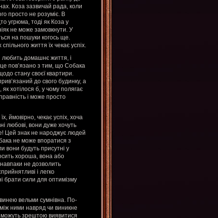
нах. Коза зазвичай рада, коли
ого просто не розуміє. В
то угрюма, тоді як Коза у
ніяк не може замовкнути. У
ться на пошуки когось ще.
спільного життя їх чекає успіх.
 любить домашнє життя, і
 це пов’язано з тим, що Собака
щодо стану своєї квартири.
прив’язаний до свого будинку, а
 як хотілося б, у чому полягає
правність і може просто
, ймовірно, чекає успіх, хоча
ні любові, вони дуже хочуть
те! Цей знак не народжує людей
обака не може впоратися з
ли вони будуть присутні у
досить хороша, вона або
 навпаки не дозволить
прийнятливі і легко
ні брати сили для оптимізму
Свинею вельми сумнівна. По-
к між ними навряд чи виникне
ни можуть зрештою виявитися