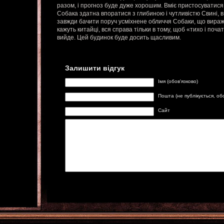
разом, і прогноз буде дуже хорошим. Вміє пристосуватися
Собака здатна впоратися з глибиною і чутливістю Свині, в
завжди бачити поруч усміхнене обличчя Собаки, що виража
кажуть китайці, вся справа тільки в тому, щоб «тихо і почат
вийде. Цей будинок буде досить щасливим.
Залишити відгук
Імя (обов'язково)
Пошта (не публікується, об
Сайт