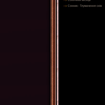
Сонячний місяць
Сонник
-
Тлумачення снів