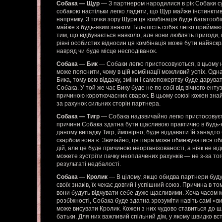
Собака — Щур
— З партнером народилися в рік Собаки су
собакою настільки легко ладити, що Щур майже інстинкти
напрямку. З точки зору Щури ця комбінація буде багатообі
майже з будь-яким знаком. Більшість собак легко приймают
тим, що відбувається навколо, але вони люблять пригоди, 
рівні особистих відносин ця комбінація може бути найяскр
навряд чи буде місце несподіванок.
Собака — Бик
— Собаки легко пристосовуються, в цьому н
може пояснити, чому в цій комбінації можливий успіх. Одн
Бика, тому всю віддачу, зміни і самопожертву буде дарува
Собака. У той же час Бику буде не по собі від вічного ент
причиною короткочасних сварок. В цьому союзі кожен зна
за рахунок сильних сторін партнера.
Собака — Тигр
— Собака надзвичайно легко пристосовуєтьс
причини Собака здатна бути щасливою практично в будь-я
даному випадку Тигр, ймовірно, буде віддавати їй занадто 
скарбом вона є. Звичайно, ця пара може обмежуватися об
дій, але це буде причиною неорганізованості, а ніяк не від
можете зустріти пачку неоплачених рахунків — не з-за тог
результаті недбалості.
Собака — Кролик
— В цілому, якщо обидва партнери буд
своїх знаків, їх чекає довгий і успішний союз. Причина в то
вони будуть відчувати себе дуже щасливими. Хоча часом м
розбіжності, Собака буде здатна зрозуміти навіть самі «ви
може висувати Кролик. Кожен з них чудово ставиться до шл
батьки. Для них важливий спільний дім, у якому швидко в