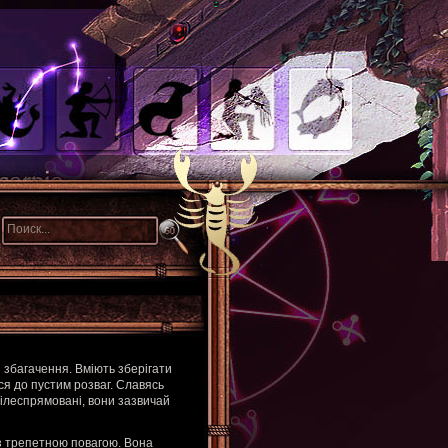
 і збагачення. Вміють зберігати
ся до пустим розваг. Славясь
Цілеспрямовані, вони зазвичай
 з трепетною повагою. Вона