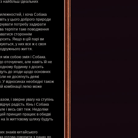
н з найбільш ідеальних
илежностей, і хоча Собака
авіть у цього доброго природи
відчувати потребу задирати
ова терпіти таке поводження
аватися стороннім
осить. Якщо в цій парі ви
жуються, у них все ж є своя
подружнього життя.
я між собою змія і Собака.
о оточуючих, але навіть їй не
 одному будинку з досить
йдуть до згоди щодо основних
оли не досягнуть деякі
 У відносинах необхідні також
ій комбінації легко може
ом, і зверне увагу на ступінь
ідчує радість. Кінь і Собака
е і весь світ теж. Недоліки
 цей принцип працює в обидві
у на їх життєвому шляху будуть
их знаків китайського
ка готова говорити з ранку до