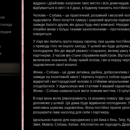
віддано і дбайливо охороняє своє житло і всіх домочадців
відбувається в світі і в її душі, в будинку панують постійніст
Чоловік – Собака – це практичний, розумний і веселий чол
тня
нудьгувати. Його почуття гумору і широкий кругозір підкор
стопада
завжди багато друзів, він душа будь-якої компанії. Нерід
спокійні жінки з більш тихими захопленнями – протилежно
 грудня
говориться.
У парі він любить грати першу скрипку, при цьому постійно
з приводу того чи іншого заходу. У шлюбі він буде добрим
о
господарем. Він діє вкрай уважно і старанно, велику ува
я
партнерки. З часом він стане справжнім майстром. Віртуо
величезне значення. Йому чужий егоїзм, і він в першу чер
задоволення своєї коханої.
Жінка – Собака – це дуже активна, ідейна, доброзичлива і
завжди на позитивній хвилі і терпить поруч із собою нудни
відкритий і життєрадісний чоловік зі стійкими моральним
сподобатися. У відносинах між статями її жвавий характе
Жінка – Собака намагається жити повним життям, і її супу
В парі вона воліє рівноправність та взаємну повагу. Ще од
допоможе у шлюбі. Ця дама буде відмінною господинею. У
невтомна шукачка задоволень. Вона постійно прагне уріз
розширити гаму насолод для себе і партнера.
Ідеальною парою для народжених у рік бика є Кінь, Тигр, 
Змія, Мавпа, Собака, Кабан. Абсолютно не підходить Драк