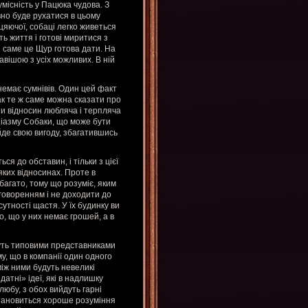
місність у Пацюка чудова. З
вно буде рухатися в цьому
цяючої, собаці легко живеться
ь життя і готові миритися з
і саме це Щур готова дати. На
авішою з усіх можливих. В ній
емає сумнівів. Один цей факт
ак те ж саме можна сказати про
ти відносин любляча і терпляча
узіазму Собаки, що може бути
йде свою вигоду, збагатившись
я до обставин, і тільки з цієї
ких відносинах. Проте в
багато, тому що розуміє, яким
говоренням і не доходити до
сутності щастя. У їх будинку ви
о, що у них немає грошей, а в
уть типовими представниками
му, що в компанії один одного
іж ними будуть невеликі
датні» ідеї, які в надлишку
юбу, з обох вийдуть гарні
становиться хороше розуміння