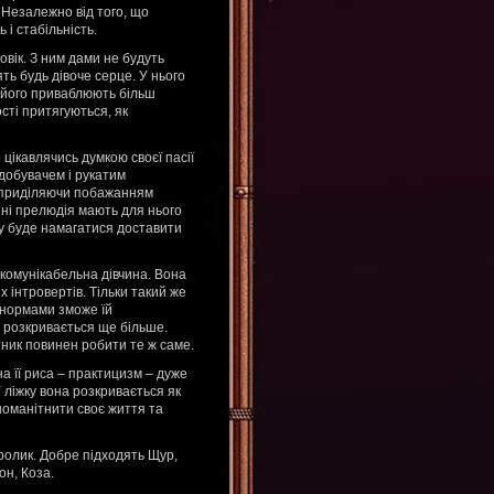
. Незалежно від того, що
ь і стабільність.
овік. З ним дами не будуть
ять будь дівоче серце. У нього
ко його приваблюють більш
сті притягуються, як
 цікавлячись думкою своєї пасії
 добувачем і рукатим
гу приділяючи побажанням
зні прелюдія мають для нього
гу буде намагатися доставити
 комунікабельна дівчина. Вона
х інтровертів. Тільки такий же
и нормами зможе їй
р розкривається ще більше.
тник повинен робити те ж саме.
на її риса – практицизм – дуже
 ліжку вона розкривається як
номанітнити своє життя та
Кролик. Добре підходять Щур,
он, Коза.