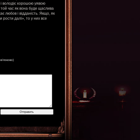
 і володіє хорошою уявою
 той час як вона буде щаслива
є любов і відданість. Якщо, як
и рости далі», то у них все
ов'язково)