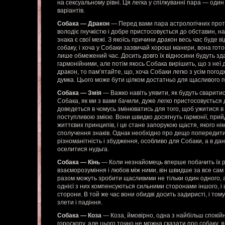
на сексуальному рівні. Ця легка у спілкуванні пара — оди
варіантів.
Собака — Дракон
— Перед вами пара астрологічних прот
володіє гнучкістю і добре пристосовується до обставин, н
знака є свої межі. З якоїсь причини дракон весь час буде 
собаку, і хоча у Собаки зазвичай хороші манери, вона гот
лише обмежений час. Досить довго їх відносини будуть зд
гармонійними, але потім якось Собака вирішить, що з неї д
дракон, то пам’ятайте, що, хоча Собаки легко з усім погод
думка. Цього може бути цілком достатньо для щасливого 
Собака — Змія
— Важко навіть уявити, як будуть сваритис
Собака, як ми з вами бачили, дуже легко пристосовується д
доведеться в чомусь змінюватись для того, щоб ужитися в
поступливою змією. Вони швидко досягнуть гармонії, при
життєвих принципів, і це стане запорукою щастя, якого нік
сполучення знаків. Однак необхідно про дещо попередити.
різноманітність і збудження, особливо для Собаки, а в дан
оселитися нудьга.
Собака — Кінь
— Коли незнайомець вперше побачить їх раз
взаєморозуміння і любов між ними, він швидше за все сам в
разом можуть зробити щасливими не тільки один одного, ал
однієї з них компенсуються сильними сторонами іншого, і
сторони. В той же час вони обидві досить задиристі, і том
злети і падіння.
Собака — Коза
— Коза, ймовірно, одна з найбільш спокійн
гороскопу, але цього точно не можна сказати про собаку, я