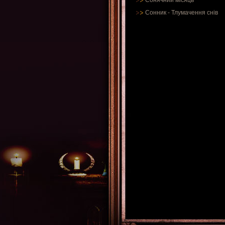
Сонячний місяць
Сонник
-
Тлумачення снів