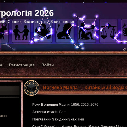
рологія 2026
пи, Сонник, Знаки зодіаку, Значення імені
ка
Регистрация
Войти
Вогняна Мавпа — Китайський Зодіак
Роки Вогненної Мавпи
: 1956, 2016, 2076
я
Активна стихія
: Вогонь
рвня
Пов’язаний Західний Знак
: Лев
Стихії
: Дерев’яна Мавпа,
Вогняна Мавпа
, Земляна Мавпа