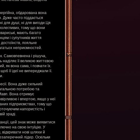
нергійна, обдарована вона
о. Дуже часто піддається
ні для душі, ні для вигоди.Ця
полегливих, тому що вони
товариські, мають багато
нцям і супутників життя
 достоїнств, лояльне
багатьох неприємностей.
к. Самовпевнена і рішуча,
ь наділяє її великою життєвою
, як вона сама, і повчати їх.
об її ідеї не випереджали її.
и.
есії. Вона дуже сильний
 нагальною потребою та
 Мавп. Вона отримує
вірливою і впертою, якщо у неї
ваних підприємствах, тому що
оточуючим напористість і
ій зраді.
анції, цей знак може виявитися
лючно на свою інтуїцію. У
, відкривати нові шляхи й
незаперечний лідер. Оскільки