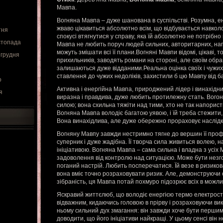
Мавпа.
Вогняна Мавпа – дуже шанована в суспільстві. Розумна, е
жваво цікавиться абсолютно всім, що відбувається навкол
тня
спокусі втягнутися у справу, яка їй абсолютно не потрібно 
стопада
Мавпа не любить поруч людей сильних, авторитарних, на
можуть змішати всі її плани.Вогняні Мавпи відомі, цікаві, 
 грудня
прихильників, заводять романи на стороні, але своїм обра
залишаються дуже відданими.Реальна оцінка своїх і чужих
ставлення до чужих недоліків, захистили б цю Мавпу від 
о
Активна і енергійна Мавпа, природжений лідер і винахідни
я
виразна і правдива, дуже любить протилежну стать. Вогон
силою; вона схильна тяжіти над тими, хто не так напористий
Вогняна Мавпа володіє багатою уявою, і їй треба стежити, щ
Вона винахідлива, але дуже обережно прораховує наслідк
Вогняну Мавпу завжди нестримно тягне до вершин її проф
суперник і дуже жадібна. Її творча сила живиться волею,
ініціативою. Вогняна Мавпа – сама сильна і владна з усіх
задоволення від контролю над ситуацією. Може бути незго
поганий настрій. Любить посперечатися. Їй везе в ризико
вона вміє точно розраховувати ризик. Але, демонструючи 
зібраність, ця Мавпа потай похмуро підозрює всіх в можлив
Яскравий життєлюб, що володіє енергією термо електрост
відважним, кидаючись головою в прірву і розраховуючи вик
ньому сильний дух змагання: він завжди хоче бути першим
доводити, що його ініціативи найкращі. У цьому сенсі він 