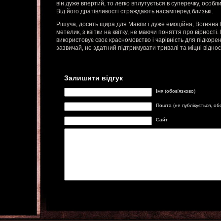
він дуже впертий, то легко вплутується в суперечку, особ
Від його дратівливості страждають насамперед близькі.
Рішуча, досить щира для Мавпи і дуже емоційна, Вогняна
метелик, з квітки на квітку, не маючи поняття про вірності
використовує своє красномовство і чарівність для підкорен
зазвичай, не здатний підтримувати тривалі та міцні відно
Залишити відгук
Імя (обов'язково)
Пошта (не публікується, об
Сайт