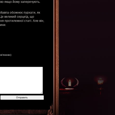
ливо якщо йому заперечують.
 Мавпа обожнює пурхати, як
. Це великий серцеїд, що
ня протилежної статі. Але він,
сини.
ов'язково)